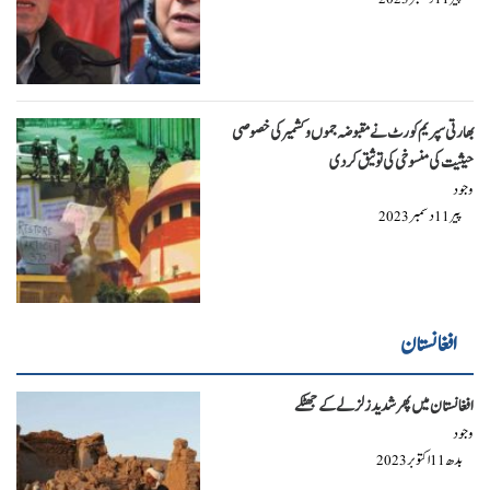
بھارتی سپریم کورٹ نے مقبوضہ جموں و کشمیر کی خصوصی
حیثیت کی منسوخی کی توثیق کردی
وجود
پیر
دسمبر
2023
11
افغانستان
افغانستان میں پھر شدید زلزلے کے جھٹکے
وجود
بدھ
اکتوبر
2023
11