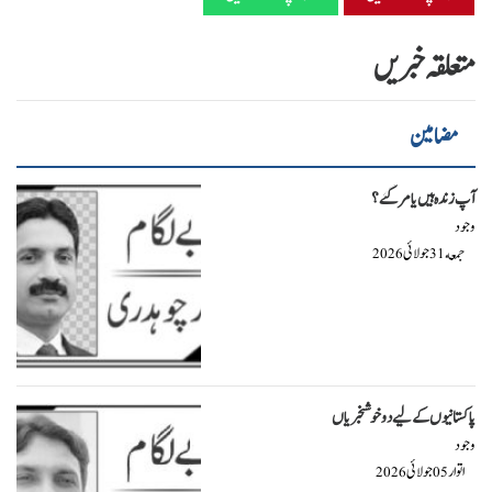
متعلقہ خبریں
مضامین
آپ زندہ ہیں یا مرگئے ؟
وجود
جمعه
جولائی
2026
31
پاکستانیوں کے لیے دو خوشخبریاں
وجود
اتوار
جولائی
2026
05