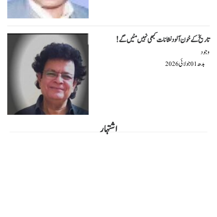
تاریخ کے خون آلود نشانات کبھی نہیں مٹیں گے!
وجود
بدھ
جولائی
2026
01
اشتہار