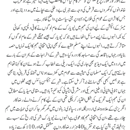
نے بطور فورکلوزر پریونییشن کونسلر کام کیا جس کا مطلب ایک ایسا مشیر ہے جو غریب
خاندانوں کو گھروں سے قرض کی وجہ سے جبری بے دخلی سے بچانے میں مدد دیتا ہے اور
جس کا اثر ان کے عوام کی فلاح و بہبود پر مبنی سیاست پر واضح ظاہر ہے۔
میئر کے الیکشن کے لیے ان کی مہم میں نیویارک کے عام لوگوں نے کافی دلچسپی دکھائی
کیونکہ انہوں نے ایسے مسائل اٹھائے ہیں جو کہ نیویارک جیسے مہنگے شہر کے عام لوگوں کو
متاثر کرتے ہیں۔ انہوں نے اپنے مسلم عقیدے کو بھی اپنی انتخابی مہم کا ایک نمایاں حصہ
بنایا اور جہاں باقاعدگی سے مساجد کا دورہ کیا، وہیں شہر کے اخراجات کے بحران کے بارے
میں اردو میں ایک ویڈیو بھی جاری کی۔ ایک ریلی سے خطاب کرتے ہوئے ان کا کہنا تھا ہم
جانتے ہیں کہ ایک مسلمان کی حیثیت سے عوام میں کھڑے ہونا اس تحفظ کی قربانی دیتا بھی
ہے جو ہمیں کبھی کبھی سامنے نہ آ کر مل سکتا ہے ۔شہر کے جیکسن ہائٹس جیسے محلوں میں
جہاں جنوبی اشیائی لاطینی امریکی اور مشرقی ایشیائی کمیونٹیز آباد ہیں۔ مقامی میڈیا کے مطابق
ان کی مہم ایک تحریک کی شکل اختیار کر چکی تھی ان کے لیے کام کرنے والے رضاکار
انگریزی کے علاوہ ہندی اردو بنگلہ اورہسپانوی زبانوں میں گھر گھر جا کر ان کی حمایت میں مہم
چلا رہے تھے ،ان کی انتخابی مہم کا دعوی ہے انہوں نے نیویارک شہر کی تاریخ کے سب سے
بڑا فیلڈ آپریشن کیا ہے جو تقریبا 40 ہزار رضاکاروں پر مشتمل تھا اور 10لاکھ سے زیادہ