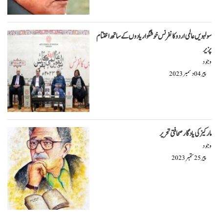
سولہویں عالمی اردو کانفرنس خوشگوار یادوں کے ساتھ اختتام
پزیر
وجود
پیر
دسمبر
2023
04
مارکیز کی یادگار صحافتی تحریر
وجود
پیر
ستمبر
2023
25