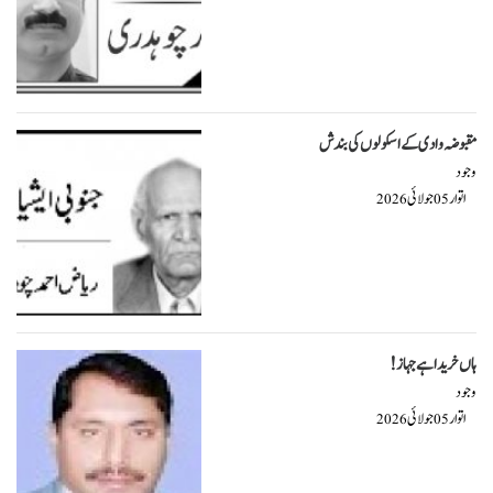
مقبوضہ وادی کے اسکولوں کی بندش
وجود
اتوار
جولائی
2026
05
ہاں خریدا ہے جہاز!
وجود
اتوار
جولائی
2026
05