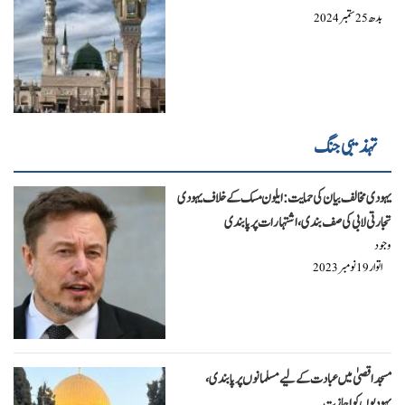
بدھ
ستمبر
2024
25
تہذیبی جنگ
یہودی مخالف بیان کی حمایت: ایلون مسک کے خلاف یہودی
تجارتی لابی کی صف بندی، اشتہارات پر پابندی
وجود
اتوار
نومبر
2023
19
مسجد اقصیٰ میں عبادت کے لیے مسلمانوں پر پابندی،
یہودیوں کو اجازت