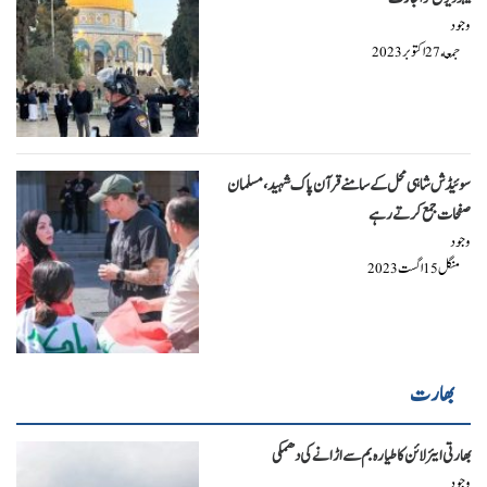
وجود
جمعه
اکتوبر
2023
27
سوئیڈش شاہی محل کے سامنے قرآن پاک شہید، مسلمان
صفحات جمع کرتے رہے
وجود
منگل
اگست
2023
15
بھارت
بھارتی ایئر لائن کا طیارہ بم سے اڑانے کی دھمکی
وجود