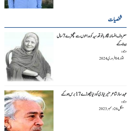
شخصیات
معروف افسانہ نگار بانو قدسیہ کو مداحوں سے بچھڑے 7 سال
بیت گئے
وجود
اتوار
فروری
2024
04
عہد ساز شاعر منیر نیازی کو دنیا چھوڑے 17 برس ہو گئے
وجود
منگل
دسمبر
2023
26