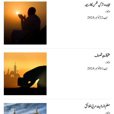
مجاہدہ، تزکیہ نفس کا ذریعہ
وجود
جمعه
نومبر
2024
22
حقیقتِ تصوف
وجود
جمعه
نومبر
2024
01
معلم انسانیت مربی خلائق
وجود