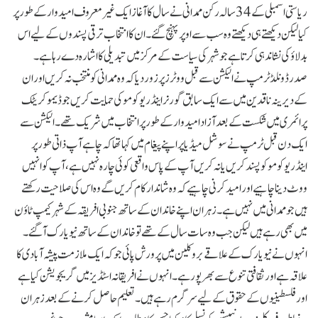
ریاستی اسمبلی کے 34سالہ رکن ممدانی نے سال کا آغاز ایک غیر معروف امیدوار کے طور پر
کیا لیکن دیکھتے ہی دیکھتے وہ سب سے اوپر پہنچ گئے۔ ان کا انتخاب ترقی پسندوں کے لیے اس
بدلاؤ کی نشاندہی کرتا ہے جو شہر کی سیاست کے مرکز میں تبدیلی کا اشارہ دے رہا ہے۔
صدرڈونلڈ ٹرمپ نے الیکشن سے قبل ووٹرز پر زور دیا کہ وہ ممدانی کو منتخب نہ کریں اور ان
کے دیرینہ ناقدین میں سے ایک سابق گورنراینڈریو کومو کی حمایت کریں جو ڈیموکریٹک
پرائمری میں شکست کے بعد آزاد امیدوار کے طور پر انتخاب میں شریک تھے۔ الیکشن سے
ایک دن قبل ٹرمپ نے سوشل میڈیا پر اپنے پیغام میں کہا تھا کہ چاہے آپ ذاتی طور پر
اینڈریو کومو کو پسند کریں یا نہ کریں آپ کے پاس واقعی کوئی چارہ نہیں ہے، آپ کو انہیں
ووٹ دینا چاہیے اور امید کرنی چاہیے کہ وہ شاندار کام کریں گے وہ اس کی صلاحیت رکھتے
ہیں جوممدانی میں نہیں ہے ۔زہران اپنے خاندان کے ساتھ جنوبی افریقہ کے شہر کیمپ ٹاؤن
میں بھی رہے ہیں لیکن جب وہ سات سال کے تھے تو خاندان کے ساتھ نیویارک آ گئے۔
انہوں نے نیویارک کے علاقے بروکلین میں پرورش پائی جو کہ ایک ملازمت پیشہ آبادی کا
علاقہ ہے اور ثقافتی تنو ع سے بھرپور ہے۔ انہوں نے افریقانہ اسٹڈیز میں گریجویشن کیا ہے
اور فلسطینیوں کے حقوق کے لیے سرگرم رہے ہیں۔ تعلیم حاصل کرنے کے بعد زہران