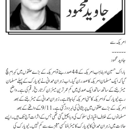
امریکہ سے
۔۔۔۔۔۔
جاوید محمود
باراک حسین اوباما جب امریکہ کے 44صدر بنے تو امریکہ کے بڑے حلقوں میں کہرام مچ
گیا کہ ایک مسلمان امریکہ کا صدر بن گیا ۔ اب زہران ممدانی نے نیویارک کے پہلے مسلمان
میئر بننے کے ساتھ ساتھ ایک صدی میں کم عمر ترین میئر بن کر تاریخ رقم کی ہے۔ واضح
رہے نیویارک کو امریکہ کا منی امریکہ کہا جاتا ہے۔ زہران ممدانی کے میئربننے کے بعد
امریکہ کے بڑے حلقوں میں پریشانی کی لہر دوڑ گئی ہے۔ 9/11کے واقعے کے بعد
مسلمانوں کے خلاف امتیازی سلوک کی وبا پھیل گئی تھی جس کے اثرات آج تک ہیں۔ ایسے
حالات میں زہران ممدانی کا نیو یارک کا میئر بننا کسی معجزے سے کم نہیں۔ نیویارک کی