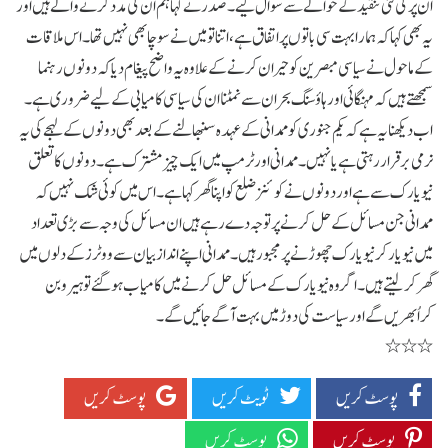
ان پر کی گئی تنقید کے حوالے سے سوال کیے۔ صدر نے کہا ہم ان کی مدد کرنے والے ہیں اور
یہ بھی کہا کہ ہمارا بہت سی باتوں پر اتفاق ہے ،اتنا تو میں نے سوچا بھی نہیں تھا۔ اس ملاقات
کے ماحول نے سیاسی مبصرین کو حیران کرنے کے علاوہ یہ واضح پیغام دیا کہ دونوں رہنما
سمجھتے ہیں کہ مہنگائی اور ہاؤسنگ بحران سے نمٹنا ان کی سیاسی کامیابی کے لیے ضروری ہے۔
اب دیکھنا یہ ہے کہ یکم جنوری کو ممدانی کے عہدہ سنبھالنے کے بعد بھی دونوں کے لہجے کی یہ
نرمی برقرار رہتی ہے یا نہیں ۔ممدانی اور ٹرمپ میں ایک چیز مشترک ہے۔ دونوں کا تعلق
نیویارک سے ہے اور دونوں نے کوئنزضلع کو اپنا گھر کہا ہے ۔ اس میں کوئی شک نہیں کہ
ممدانی جن مسائل کے حل کرنے پر توجہ دے رہے ہیں ان مسائل کی وجہ سے بڑی تعداد
میں نیویارکر نیویارک چھوڑنے پر مجبور ہیں۔ ممدانی اپنے انداز بیان سے ووٹرز کے دلوں میں
گھر کر لیتے ہیں ۔اگر وہ نیویارک کے مسائل حل کرنے میں کامیاب ہو گئے تو ہیرو بن
کراُبھریں گے اور سیاست کی دوڑ میں بہت آگے جائیں گے۔
٭٭٭
پوسٹ کریں
ٹویٹ کریں
پوسٹ کریں
پوسٹ کریں
پوسٹ کریں