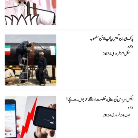
پاک ایران گیس پائپ لائن منصوبہ
وجود
منگل
فروری
2024
27
ایکس سروس کی بحالی ، حکومت اوچھے حربوں سے بچے!
وجود
هفته
فروری
2024
24