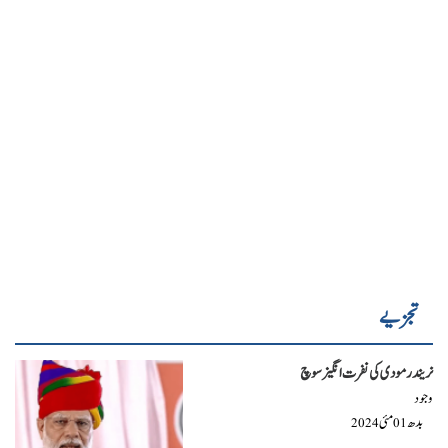
تجزیے
نریندر مودی کی نفرت انگیز سوچ
وجود
بدھ
مئی
2024
01