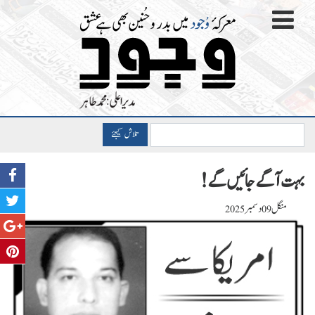
تلاش کیجئے
بہت آگے جائیں گے!
منگل
دسمبر
2025
09