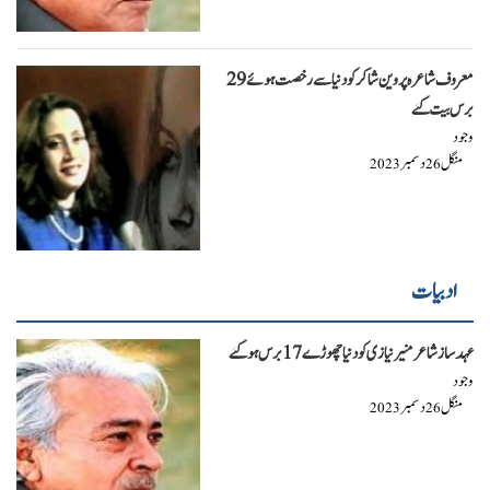
معروف شاعرہ پروین شاکر کو دنیا سے رخصت ہوئے 29
برس بیت گئے
وجود
منگل
دسمبر
2023
26
ادبیات
عہد ساز شاعر منیر نیازی کو دنیا چھوڑے 17 برس ہو گئے
وجود
منگل
دسمبر
2023
26