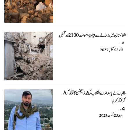
افغانستان میں زلزلے سے تباہی،اموات 2100 ہوگئیں
وجود
اتوار
اکتوبر
2023
08
طالبان نے پاسداران انقلاب کی نیوز ایجنسی کا فوٹوگرافر
گرفتار کر لیا
وجود
بدھ
اگست
2023
23