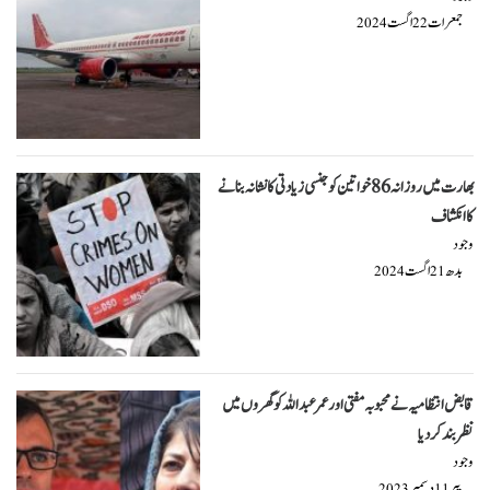
جمعرات
اگست
2024
22
بھارت میں روزانہ 86 خواتین کوجنسی زیادتی کا نشانہ بنانے
کا انکشاف
وجود
بدھ
اگست
2024
21
قابض انتظامیہ نے محبوبہ مفتی اور عمر عبداللہ کو گھر وں میں
نظر بند کر دیا
وجود
پیر
دسمبر
2023
11