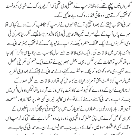
گھروں تک پہنچے تھے۔ ڈونلڈ ٹرمپ نے دھمکی دی تھی کہ اگر نیویارک کے شہری کمیونسٹ
کو منتخب کرتے ہیں تووفاقی فنڈز روک دیے جائیں گے۔
ممدانی انتخاب جیتنے کے بعد اسٹیج پر آئے تو انہوں نے ٹرمپ کو مخاطب کرتے ہوئے کہا کہ تھا
میرے پاس آپ کے لیے صرف تین الفاظ ہیں ٹی وی کا والیوم بڑھا لیجئے۔ مگر دنیا بھر کی ٹی
وی اسکرینوں نے ایک مختلف منظر دیکھا۔ ٹرمپ نے نیویارک کے نو منتخب میئر ممدانی سے
وائٹ ہاؤس میں ملاقات کی۔ ایک ایسی ملاقات جسے سال کا سب سے بڑا سیاسی ٹاکرا سمجھا جا
رہا تھا مگر یہ توقعات کے برعکس رہی۔ بعض مبصرین نے تو اسے ایک قسم کی تعریفی محفل
سے تشبیہ دی، خود کو ڈیموکریٹک سوشلسٹ کہنے والے ممدانی نے جیتنے کے بعد اپنی تقریر
میں ٹرمپ کو فاشسٹ یعنی آمرانہ خیالات کا حامل کہا تھا اور ملاقات سے قبل صدر کے
ترجمان نے ان کے دورے کو کمیونسٹ کا وائٹ ہاؤس وزٹ قرار دیا تھا لیکن اوول افس میں
جب ٹرمپ اور ممدانی آمنے سامنے آئے تو دونوں کا لہجہ حیران کن طور پر شائستہ اور مصلحت
آمیز تھا۔ بار بار دونوں رہنماؤں نے نیویارک میں بڑھتی ہوئی مہنگائی اور رہائشیوں کے
بحران کو حل کرنے میں اپنی مشترکہ دلچسپی پر زور دیا ۔وہ مسکرا رہے تھے حتی کہ ٹرمپ اس
وقت بھی خوشگوار موڈ میں دکھائے دیے۔ جب صحافیوں نے ان سے ممدانی کی جانب سے