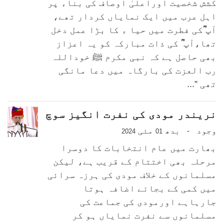
کشش شخصیت اوراعلیٰ اوصاف کی بناء پر
اہل عرب میں ایک نمایاں کردار تھے،
آپ ؓکی فطرت میں حیا ء کا بڑا عمل دخل
تھا،آپ ؓ کی ذات مبارکہ کو یہ اعزاز
بھی حاصل ہے کہ نبی مکرم ﷺ خوداللہ
رب العزت کی بارگاہ میں دعا مانگی
تھی ”...
نریندر مودی کی نفرت انگیز سوچ
وجود
بدھ
مئی
-
2024
01
بھارت میں عام انتخابات کا دوسرا
مرحلہ بھی اختتام کے قریب ہے، لیکن
مسلمانوں کے خلاف مودی کی ہرزہ سرائی
میں کمی کے بجائے اضافہ ہوتا
جارہاہے اورمودی کی جماعت کی
مسلمانوں سے نفرت نمایاں ہو کر