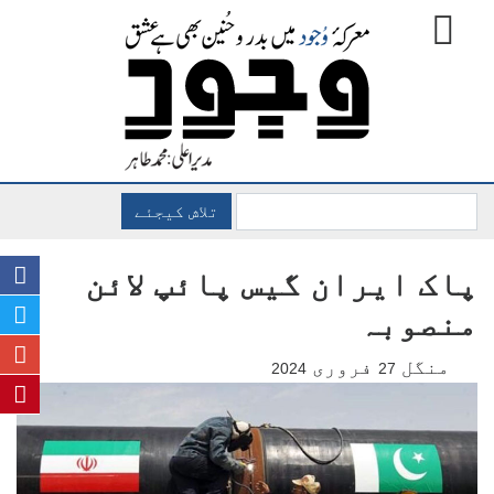
تلاش کیجئے
پاک ایران گیس پائپ لائن
منصوبہ
منگل
فروری
2024
27