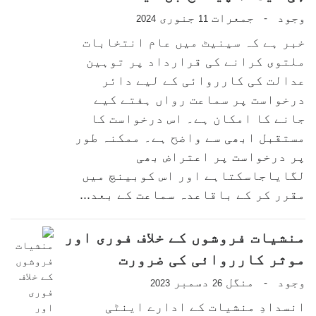
وجود
جمعرات
جنوری
-
2024
11
خبر ہے کہ سینیٹ میں عام انتخابات
ملتوی کرانے کی قرارداد پر توہین
عدالت کی کارروائی کے لیے دائر
درخواست پر سماعت رواں ہفتے کیے
جانے کا امکان ہے۔ اس درخواست کا
مستقبل ابھی سے واضح ہے۔ ممکنہ طور
پر درخواست پر اعتراض بھی
لگایاجاسکتاہے اور اس کوبینچ میں
مقرر کر کے باقاعدہ سماعت کے بعد...
منشیات فروشوں کے خلاف فوری اور
موثر کارروائی کی ضرورت
وجود
منگل
دسمبر
-
2023
26
انسدادِ منشیات کے ادارے اینٹی