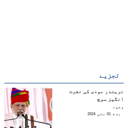
تجزیے
نریندر مودی کی نفرت
انگیز سوچ
وجود
بدھ
مئی
2024
01