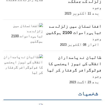
زلزلے کے جھٹکے
وجود
بدھ
اکتوبر
2023
11
افغانستان میں زلزلے سے
تباہی،اموات 2100 ہوگئیں
وجود
اتوار
اکتوبر
2023
08
طالبان نے پاسداران
انقلاب کی نیوز ایجنسی کا
فوٹوگرافر گرفتار کر لیا
وجود
بدھ
اگست
2023
23
شخصیات