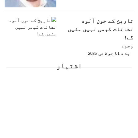
تاریخ کے خون آلود
نشانات کبھی نہیں مٹیں
گے!
وجود
بدھ
جولائی
2026
01
اشتہار