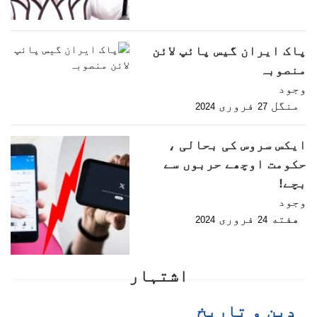
پاک ایران گیس پائپ لائن
منصوبہ
وجود
منگل
فروری
2024
27
ایکس سروس کی بحالی ،
حکومت اوچھے حربوں سے
بچے!
وجود
هفته
فروری
2024
24
اشتہار
دین و تاریخ