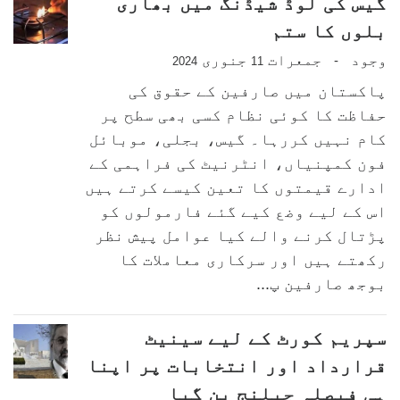
گیس کی لوڈ شیڈنگ میں بھاری
بلوں کا ستم
وجود
جمعرات
جنوری
-
2024
11
پاکستان میں صارفین کے حقوق کی
حفاظت کا کوئی نظام کسی بھی سطح پر
کام نہیں کررہا۔ گیس، بجلی، موبائل
فون کمپنیاں، انٹرنیٹ کی فراہمی کے
ادارے قیمتوں کا تعین کیسے کرتے ہیں
اس کے لیے وضع کیے گئے فارمولوں کو
پڑتال کرنے والے کیا عوامل پیش نظر
رکھتے ہیں اور سرکاری معاملات کا
بوجھ صارفین پ...
سپریم کورٹ کے لیے سینیٹ
قرارداد اور انتخابات پر اپنا
ہی فیصلہ چیلنج بن گیا