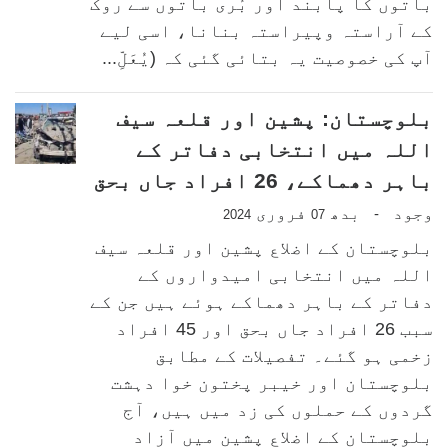
باتوں کا پابند اور بُری باتوں سے روک
کے آراستہ وپیراستہ بنانا، اسی لیے
آپ کی خصوصیت یہ بتائی گئی کہ (یُعَلِّ...
بلوچستان: پشین اور قلعہ سیف
اللہ میں انتخابی دفاتر کے
باہر دھماکے، 26 افراد جاں بحق
وجود
بدھ
فروری
-
2024
07
بلوچستان کے اضلاع پشین اور قلعہ سیف
اللہ میں انتخابی امیدواروں کے
دفاتر کے باہر دھماکے ہوئے ہیں جن کے
سبب 26 افراد جاں بحق اور 45 افراد
زخمی ہو گئے۔ تفصیلات کے مطابق
بلوچستان اور خیبر پختون خوا دہشت
گردوں کے حملوں کی زد میں ہیں، آج
بلوچستان کے اضلاع پشین میں آزاد