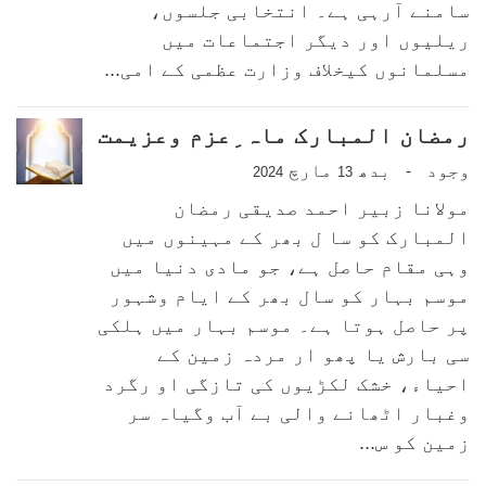
سامنے آرہی ہے۔ انتخابی جلسوں،
ریلیوں اور دیگر اجتماعات میں
مسلمانوں کیخلاف وزارت عظمی کے امی...
رمضان المبارک ماہ ِعزم وعزیمت
وجود
بدھ
مارچ
-
2024
13
مولانا زبیر احمد صدیقی رمضان
المبارک کو سا ل بھر کے مہینوں میں
وہی مقام حاصل ہے، جو مادی دنیا میں
موسم بہار کو سال بھر کے ایام وشہور
پر حاصل ہوتا ہے۔ موسم بہار میں ہلکی
سی بارش یا پھو ار مردہ زمین کے
احیاء، خشک لکڑیوں کی تازگی او رگرد
وغبار اٹھانے والی بے آب وگیاہ سر
زمین کو س...