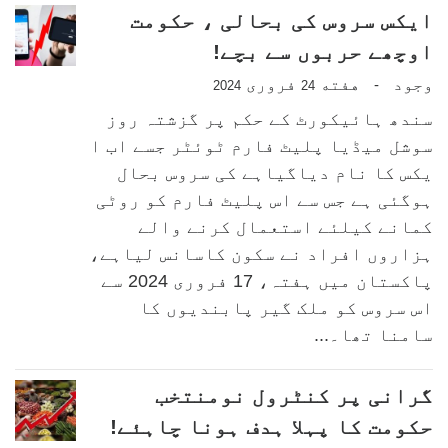
ایکس سروس کی بحالی ، حکومت
اوچھے حربوں سے بچے!
وجود
هفته
فروری
-
2024
24
سندھ ہائیکورٹ کے حکم پر گزشتہ روز
سوشل میڈیا پلیٹ فارم ٹوئٹر جسے اب ا
یکس کا نام دیاگیاہے کی سروس بحال
ہوگئی ہے جس سے اس پلیٹ فارم کو روٹی
کمانے کیلئے استعمال کرنے والے
ہزاروں افراد نے سکون کاسانس لیاہے،
پاکستان میں ہفتہ، 17 فروری 2024 سے
اس سروس کو ملک گیر پابندیوں کا
سامنا تھا۔...
گرانی پر کنٹرول نومنتخب
حکومت کا پہلا ہدف ہونا چاہئے!