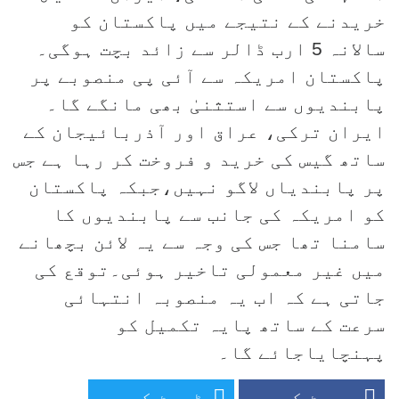
خریدنے کے نتیجے میں پاکستان کو
سالانہ 5 ارب ڈالر سے زائد بچت ہوگی۔
پاکستان امریکہ سے آئی پی منصوبے پر
پابندیوں سے استثنیٰ بھی مانگے گا۔
ایران ترکی، عراق اور آذربائیجان کے
ساتھ گیس کی خرید و فروخت کر رہا ہے جس
پر پابندیاں لاگو نہیں،جبکہ پاکستان
کو امریکہ کی جانب سے پابندیوں کا
سامنا تھا جس کی وجہ سے یہ لائن بچھانے
میں غیر معمولی تاخیر ہوئی۔توقع کی
جاتی ہے کہ اب یہ منصوبہ انتہائی
سرعت کے ساتھ پایہ تکمیل کو
پہنچایاجائے گا۔
پوسٹ کریں
ٹویٹ کریں