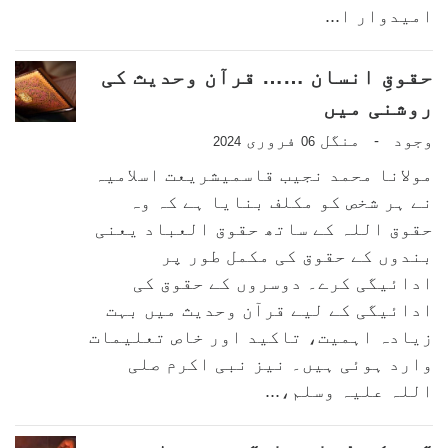
امیدوار ا...
حقوقِ انسان …… قرآن وحدیث کی
روشنی میں
وجود
منگل
فروری
-
2024
06
مولانا محمد نجیب قاسمیشریعت اسلامیہ
نے ہر شخص کو مکلف بنایا ہے کہ وہ
حقوق اللہ کے ساتھ حقوق العباد یعنی
بندوں کے حقوق کی مکمل طور پر
ادائیگی کرے۔ دوسروں کے حقوق کی
ادائیگی کے لیے قرآن وحدیث میں بہت
زیادہ اہمیت، تاکید اور خاص تعلیمات
وارد ہوئی ہیں۔ نیز نبی اکرم صلی
اللہ علیہ وسلم،...