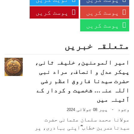
پوسٹ کریں
پوسٹ کریں
پوسٹ کریں
متعلقہ خبریں
امیر المومنین، خلیفہ ثانی،
پیکر عدل و انصاف، مراد نبی
حضرت سیدنا فاروق اعظم رضی
اللہ عنہ… شخصیت و کردار کے
آئینہ میں
وجود
پیر
جولائی
-
2024
08
مولانا محمد سلمان عثمانی حضرت
سیدناعمربن خطاب ؓاپنی بہادری، پر