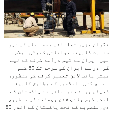
نگران وزیر توانائی محمد علی کی زیر
صدارت کابینہ توانائی کمیٹی اجلاس
میں ایران سے گیس درآمد کرنے کے لیے
گوادر سے ایران کی سرحد تک 80 کلو
میٹر پائپ لائن تعمیر کرنے کی منظوری
دے دی گئی۔ اعلامیہ کے مطابق کابینہ
کمیٹی برائے توانائی نے پاکستان کے
اندر گیس پائپ لائن بچھانے کی منظوری
دی،منصوبے کے تحت پاکستان کے اندر 80