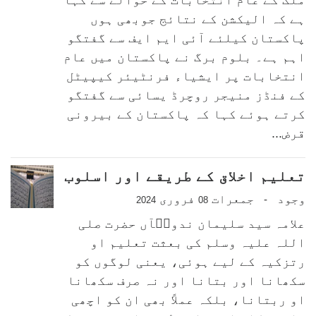
ہے کہ الیکشن کے نتائج جوبھی ہوں
پاکستان کیلئے آئی ایم ایف سے گفتگو
اہم ہے۔ بلوم برگ نے پاکستان میں عام
انتخابات پر ایشیاء فرنٹیئر کیپیٹل
کے فنڈز منیجر روچرڈ یسائی سے گفتگو
کرتے ہوئے کہا کہ پاکستان کے بیرونی
قرض...
تعلیم اخلاق کے طریقے اور اسلوب
وجود
جمعرات
فروری
-
2024
08
علامہ سید سلیمان ندویؒآں حضرت صلی
اللہ علیہ وسلم کی بعثت تعلیم او
رتزکیہ کے لیے ہوئی، یعنی لوگوں کو
سکھانا اور بتانا اور نہ صرف سکھانا
او ربتانا، بلکہ عملاً بھی ان کو اچھی