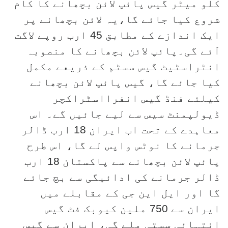
کلو میٹر گیس پائپ لائن بچھانے کا کام
شروع کیا جائے گا،یہ لائن بچھانے پر
ایک اندازے کے مطابق 45 ارب روپے لاگت
آئے گی۔پائپ لائن بچھانے کا منصوبہ
انٹراسٹیٹ گیس سسٹم کے ذریعے مکمل
کیا جائے گا، گیس پائپ لائن بچھانے
کیلئے فنڈ گیس انفرااسٹراکچر
ڈیولپمنٹ سیس سے لیے جائیں گے۔ اس
معاہدے کے تحت اب ایران 18 ارب ڈالر
جرمانے کا نوٹس واپس لے گا، اس طرح
پائپ لائن بچھانے سے پاکستان 18 ارب
ڈالر جرمانے کی ادائیگی سے بچ جائے
گا اور ایل این جی کے مقابلے میں
ایران سے 750 ملین کیوبک فٹ گیس
انتہائی سستی ملے گی، ایران سے گیس