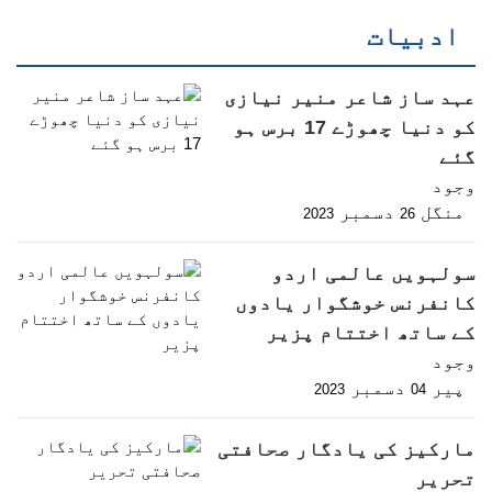
ادبیات
عہد ساز شاعر منیر نیازی
کو دنیا چھوڑے 17 برس ہو
گئے
وجود
منگل
دسمبر
2023
26
سولہویں عالمی اردو
کانفرنس خوشگوار یادوں
کے ساتھ اختتام پزیر
وجود
پیر
دسمبر
2023
04
مارکیز کی یادگار صحافتی
تحریر