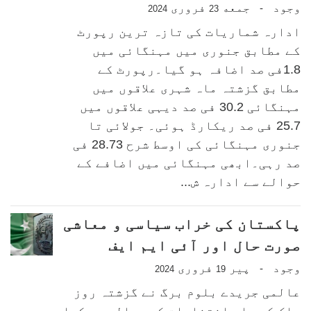
وجود
جمعه
فروری
-
2024
23
ادارہ شماریات کی تازہ ترین رپورٹ
کے مطابق جنوری میں مہنگائی میں
1.8فی صد اضافہ ہو گیا۔رپورٹ کے
مطابق گزشتہ ماہ شہری علاقوں میں
مہنگائی 30.2 فی صد دیہی علاقوں میں
25.7 فی صد ریکارڈ ہوئی۔ جولائی تا
جنوری مہنگائی کی اوسط شرح 28.73 فی
صد رہی۔ابھی مہنگائی میں اضافے کے
حوالے سے ادارہ ش...
پاکستان کی خراب سیاسی و معاشی
صورت حال اور آئی ایم ایف
وجود
پیر
فروری
-
2024
19
عالمی جریدے بلوم برگ نے گزشتہ روز
ملک کے عام انتخابات کے حوالے سے کہا