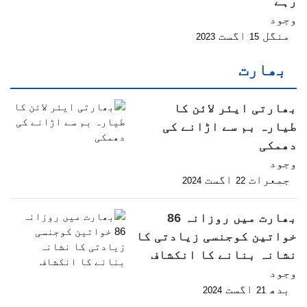
رہے
وجود
منگل
اگست
2023
15
بھارت
بھارتی ایئر لائن کا
طیارہ بم سے اڑانے کی
دھمکی
وجود
جمعرات
اگست
2024
22
بھارت میں روزانہ 86
خواتین کوجنسی زیادتی کا
نشانہ بنانے کا انکشاف
وجود
بدھ
اگست
2024
21