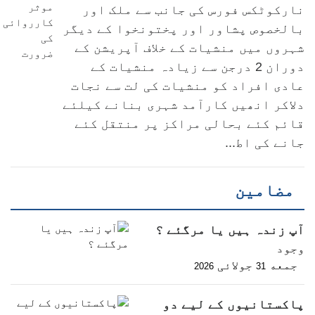
نارکوٹکس فورس کی جانب سے ملک اور
بالخصوص پشاور اور پختونخوا کے دیگر
شہروں میں منشیات کے خلاف آپریشن کے
دوران 2 درجن سے زیادہ منشیات کے
عادی افراد کو منشیات کی لت سے نجات
دلاکر انھیں کارآمد شہری بنانے کیلئے
قائم کئے بحالی مراکز پر منتقل کئے
جانے کی اط...
مضامین
آپ زندہ ہیں یا مرگئے ؟
وجود
جمعه
جولائی
2026
31
پاکستانیوں کے لیے دو