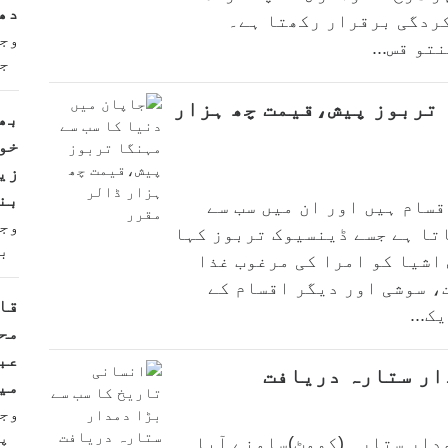
دھ
ردگی برقرار رکھتا ہے۔
وج
تو قس...
ج
 تربوز پیش،قیمت چھ ہزار
خو
زی
بن
 بھر میں تربوز کی لگ بھگ 1200 اقسام ہیں اور ان میں سب سے
وج
تا ہے جسے ڈینسیوک تربوز کہا
ب
اشیا کو امرا کی مرغوب غذا
، سوشی اور دیگر اقسام کے
قا
ک...
مح
عب
ار ستارہ دریافت
می
وج
پ
دار ستارہ (کومٹ)سامنے آیا