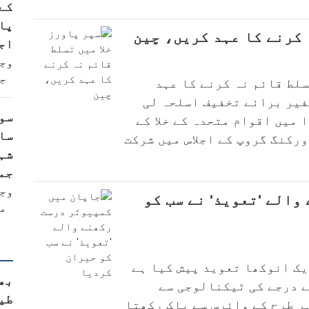
کے
پا
 کرنے کا عہد کریں، چین
اج
وج
ج
سلط قائم نہ کرنے کا عہد
فیر برائے تخفیف اسلحہ لی
سو
 میں اقوام متحدہ کے خلا کے
سا
ورکنگ گروپ کے اجلاس میں شرکت
شہ
جم
وج
والے 'تعویذ' نے سب کو
م
ب
یک انوکھا تعویذ پیش کیا ہے
بھا
ے درجے کی ٹیکنالوجی سے
طی
ر طرح کے وائرس سے پاک رکھتا