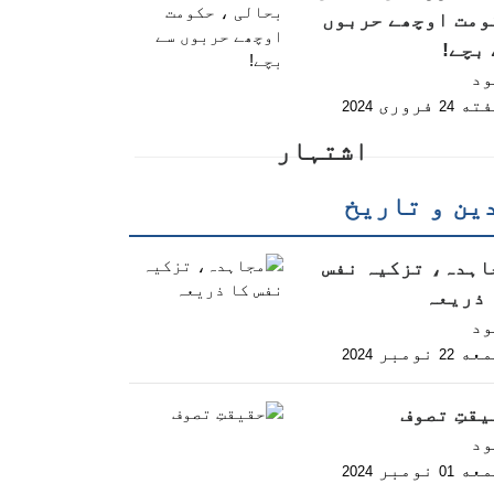
ومت اوچھے حربوں
بچے!
ود
فته
فروری
2024
24
اشتہار
ین و تاریخ
اہدہ، تزکیہ نفس
 ذریعہ
ود
معه
نومبر
2024
22
قتِ تصوف
ود
معه
نومبر
2024
01