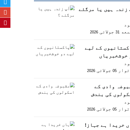
 زندہ ہیں یا مرگئے
ود
معه
جولائی
2026
31
کستانیوں کے لیے
 خوشخبریاں
ود
توار
جولائی
2026
05
بوضہ وادی کے
کولوں کی بندش
ود
توار
جولائی
2026
05
ں خریدا ہے جہاز!