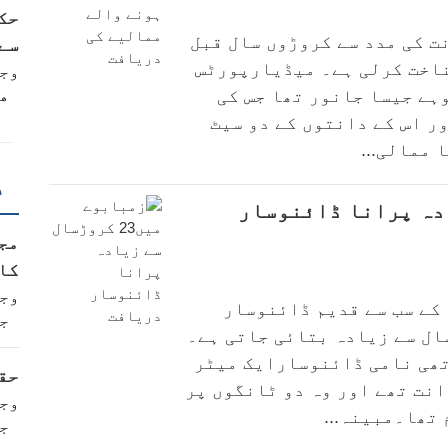
حک
ت کی مدد سے کروڑوں سال قبل
سے 
ناخت کرلی ہے۔ میڈیارپورٹس
وج
ہے جیسا جانور تھا جس کی
ه
ھی اور اس کے دانتوں کے دو سیٹ
 ممالی...
د
 سے زیادہ پرانا ڈائنوسار
مج
کا
وج
کے سب سے قدیم ڈائنوسار
ج
ا ہے۔اس کی عمر 23کروڑ سال سے زیادہ بتائی جاتی ہے۔
ھی نامی ڈائنوسارایک میٹر
حقی
نت تھے اور وہ دو ٹانگوں پر
وج
ج