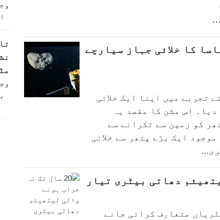
وج
ا
.
تا
اسا کا خلائی جہاز سیارچے
نش
مٹ
وج
ب
ے تجربے میں اپنا ایک خلائی
دیا۔ اس مشن کا مقصد یہ
تھر کو زمین سے ٹکرانے سے
موجود ایک بڑے پتھر سے خلائی
ی...
ٹریاں متعارف کرائی جانے