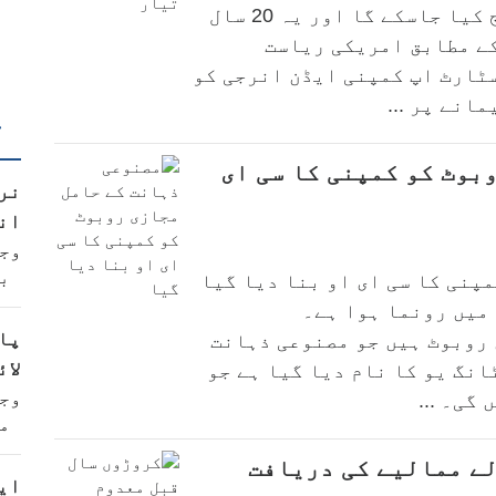
والی ہیں جن کو تین منٹ کے اندر چارج کیا جاسکے گا اور یہ 20 سال
ے مطابق امریکی ریاست
ٹارٹ اپ کمپنی ایڈن انرجی کو
انے پر ...
ت
بوٹ کو کمپنی کا سی ای
نر
ان
وج
ب
پنی کا سی ای او بنا دیا گیا
میں رونما ہوا ہے۔
پا
روبوٹ ہیں جو مصنوعی ذہانت
لائ
انگ یو کا نام دیا گیا ہے جو
وج
گی۔ ...
م
ے ممالیے کی دریافت
ای