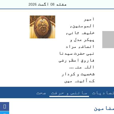
هفته
اگست
2026
08
امیر
المومنین،
خلیفہ ثانی،
پیکر عدل و
انصاف، مراد
نبی حضرت سیدنا
فاروق اعظم رضی
اللہ عنہ…
شخصیت و کردار
کے آئینہ میں
صادیات
سائنس و حرفت
صحت
ضامین