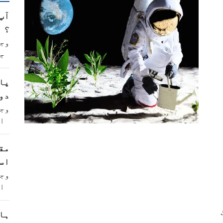
آپ
؟
وج
ج
پا
دو
وج
ا
مق
اس
وج
ا
ہا