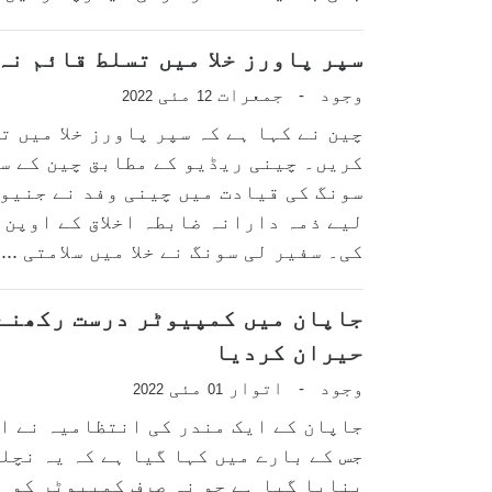
سپر پاورز خلا میں تسلط قائم نہ
وجود
جمعرات
مئی
-
2022
12
چین نے کہا ہے کہ سپر پاورز خلا میں ت
کریں۔ چینی ریڈیو کے مطابق چین کے س
سونگ کی قیادت میں چینی وفد نے جنیوا
لیے ذمہ دارانہ ضابطہ اخلاق کے اوپن 
کی۔ سفیر لی سونگ نے خلا میں سلامتی ...
جاپان میں کمپیوٹر درست رکھنے 
حیران کردیا
وجود
اتوار
مئی
-
2022
01
جاپان کے ایک مندر کی انتظامیہ نے ا
جس کے بارے میں کہا گیا ہے کہ یہ نچل
بنایا گیا ہے جو نہ صرف کمپیوٹر کو ہ