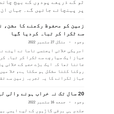
ٹو کے ذریعے پودوں کے بیج چاند
پر پہنچائے جائیں گے۔ جہاں ان..
زمین کو محفوظ رکھنے کا مشن، ن
سے ٹکرا کر تباہ کردیا گیا
وجود
منگل
ستمبر
-
2022
27
امریکی خلائی ایجنسی ناسا نے اپنے نئ
جہاز ایک سیارچے سے ٹکرا کر تباہ کر 
جاننا تھا کہ ایک بڑے حجم کے خلائی پ
روکنا کتنا مشکل ہو سکتا ہے، خلا میں 
جہاز ٹکرانے کا یہ تجربہ زمین سے تقر
20 سال تک نہ خراب ہونے والی لیتھیئم دھاتی بیٹری تیار
وجود
جمعه
ستمبر
-
2022
16
جلدی ہی برقی گاڑیوں کے لیے ایسی بی