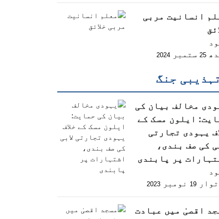
لم انسانیت مربی
ئق
ود
دھ
ستمبر
2024
25
ہذیبی جنگ
ودی مخالف بیان کی
ایت: ایلون مسک کے
اف یہودی تجارتی
ی کی صف بندی،
تہارات پر پابندی
ود
توار
نومبر
2023
19
جد اقصیٰ میں عبادت