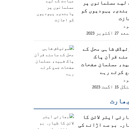
 لیے مسلمانوں پر
بندی، یہودیوں کو
ازت
ود
معه
اکتوبر
2023
27
ئیڈش شاہی محل کے
منے قرآن پاک
ید، مسلمان صفحات
ع کرتے رہے
ود
نگل
اگست
2023
15
ھارت
رتی ایئر لائن کا
ارہ بم سے اڑانے کی