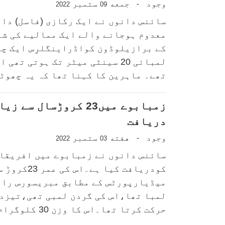
وجود
جمعه
ستمبر
-
2022
09
سائنس دانوں نے ایک رکازی (فاسل) دان
معدوم ہوجانے والے ایک ممالیے کی ش
کے برازیلوڈون کواڈراینگلرِس ایک چو
لمبائی 20 سینٹی میٹر تک ہوتی ت
تھے۔ ماہرین کا کہنا تھا کہ یہ چھوٹا
زمبابوے میں23 کروڑسال
دریافت
وجود
هفته
ستمبر
-
2022
03
سائنس دانوں نے زمبابوے میں افریقا 
کودریافت کی
میڈیارپورٹس کے مطابق مبریسورس رات
لمبا تھا،اس کی گردن لمبی تھی،تیزدا
حرکت کرتا تھا۔اس کا وزن 30 کلوگرام تھا۔مبینہ...