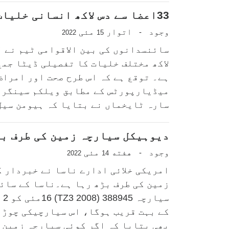
33اعضا سے دس لاکھ انسانی خلیات کا جامع ترین نقشہ تیار
وجود
اتوار
مئی
-
2022
15
لاکھ مختلف خلیات کا تفصیلی ڈیٹا جمع
ہے۔ توقع ہے کہ اس طرح صحت اور امراض
میڈیارپورٹس کے مطابق ویلکم سینگر 
سارہ ٹایخماں نے بتایا کہ ہیومن سیل 
دیوہیکل سیارچہ زمین کی طرف بڑ
وجود
هفته
مئی
-
2022
14
امریکی خلائی ادارے ناسا نے خبردار 
زمین کی طرف بڑھ رہا ہے۔ناسا کے سائ
بھی بتایا کہ اگر کوئی سیارچہ زمین ..