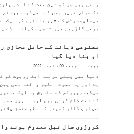
تک خراب نہیں ہوں گی۔ میڈیارپورٹس ک
میساچوسیٹس کے شہر والٹہم کی ایک اس
برقی گاڑیوں میں تنصیب کیلئے بڑے پیم
مصنوعی ذہانت کے حامل مجازی رو
او بنا دیا گیا
وجود
جمعه
ستمبر
-
2022
09
دنیا میں پہلی مرتبہ ایک روبوٹ کو کم
ہے اور یہ حیرت انگیز واقعہ بھی چین 
میڈیارپورٹس کے مطابق یہ ایک خاتون 
کے تحت کام کرتی ہیں اور انہیں مسز ٹ
دس ارب ڈالر کمپنی کا نظم ونسق چلائیں 
کروڑوں سال قبل معدوم ہونے وال