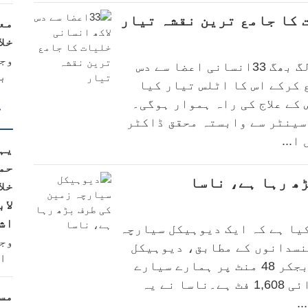
مع
خلا
وج
سائنسدانوں کی بین الاقوامی ٹیم نے لگ بھگ 33انسانی اعضا سے دس
ب
 کرکے اس کا اٹلس تیار کیا
 کے علاج کی راہ ہموار ہوگی۔
ت
سینٹر سے وابستہ محقق ڈاکٹر
ا...
یہ
حم
ھ رہا ہے، ناسا
خل
لاب
اش
کیا ہے کہ ایک دیوہیکل سیارچہ
وج
نسدانوں کے مطابق، دیوہیکل
ا
سیارچہ 388945 (2008 TZ3) 16مئی کو 2 بجکر 48 منٹ پر ہمارے سیارے
کے بہت قریب ہوگا، اس سیارچیکی چوڑائی 1,608 فٹ ہے۔ناسا نے یہ
مس
.