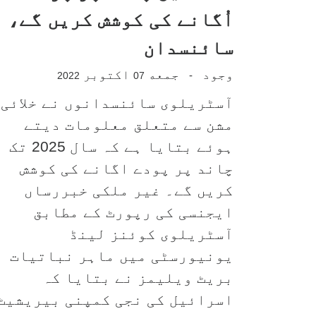
ٹرمپ
قیصر
اُگانے کی کوشش کریں گے،
سائنسدان
وجود
جمعه
اکتوبر
-
2022
07
آسٹریلوی سائنسدانوں نے خلائی
مشن سے متعلق معلومات دیتے
ہوئے بتایا ہے کہ سال 2025 تک
چاند پر پودے اگانے کی کوشش
کریں گے۔ غیر ملکی خبررساں
ایجنسی کی رپورٹ کے مطابق
آسٹریلوی کوئنز لینڈ
یونیورسٹی میں ماہر نباتیات
بریٹ ویلیمز نے بتایا کہ
اسرائیل کی نجی کمپنی بیریشیٹ