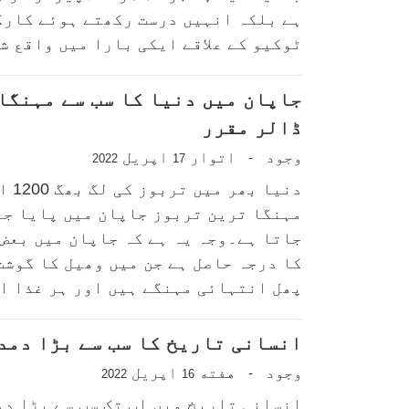
ہے بلکہ انہیں درست رکھتے ہوئے کارک
ٹوکیو کے علاقے ایکی بارا میں واقع شن
جاپان میں دنیا کا سب سے مہنگا
ڈالر مقرر
وجود
اتوار
اپریل
-
2022
17
دنیا
مہنگا ترین تربوز جاپان میں پایا جا
جاتا ہے۔وجہ یہ ہے کہ جاپان میں بعض 
کا درجہ حاصل ہے جن میں وھیل کا گوشت
پھل انتہائی مہنگے ہیں اور ہر غذا ای
انسانی تاریخ کا سب سے بڑا دمد
وجود
هفته
اپریل
-
2022
16
انسانی تاریخ میں اب تک سب سے بڑا دم