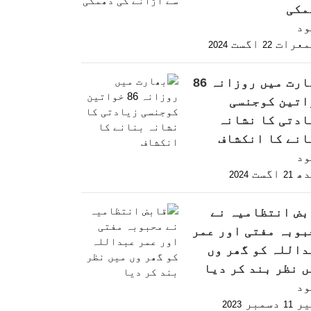
مکی
ود
معرات
اگست
2024
22
بھارت میں روزانہ 86
اتین کوجنسی
ادتی کا نشانہ
انے کا انکشاف
ود
دھ
اگست
2024
21
بض انتظامیہ نے
بوبہ مفتی اور عمر
داللہ کو گھر وں
ں نظر بند کر دیا
ود
یر
دسمبر
2023
11