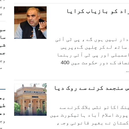
وج
یں 400 لاپتا افراد کو بازیاب کرایا
ج
سو
سا
ار نہیں ہوں گے ، پی ٹی آئی
شہ
ساتھ لے کر چلیں گے،پریس
جم
مبلی اور پی ٹی آئی رہنما
وج
اسد قیصر نے دعوی کیا ہے کہ تحریک انصاف کے دور حکومت میں 400
م
.
ب
 منجمد کرنے سے روک دیا
بھا
طی
ک اکائو نٹس بلاک کرنے سے
دھ
ورٹ اسلام آباد ہائیکورٹ میں
وج
اکستان نے بغیر قانونی وجہ،
ج