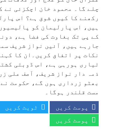
چلے گا۔ محمود خان اچکزئی نے ک
رکھنے کا کیوں شوق ہے؟ اس پارلی
ہیں، اس پارلیمان کو پالیسیوں 
کے پی تک بغاوت کی فضا ہے، دون
جارہے ہیں، آئیں نواز شریف سمی
نکات پر اتفاق کریں۔ان کا کہنا 
تیاری ہورہی ہے، اس ڈوبتی کشتی
ذمہ دار نواز شریف، آصف علی زر
بھٹو زرداری ہوں گے، حکومت نے 
مست قلندر ہوگا۔
پوسٹ کریں
ٹویٹ کریں
پوسٹ کریں