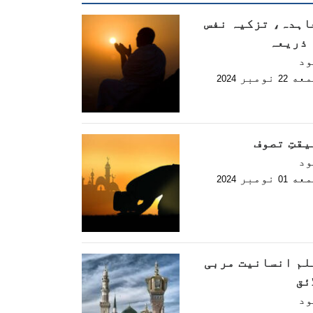
اہدہ، تزکیہ نفس
 ذریعہ
ود
معه
نومبر
2024
22
قتِ تصوف
ود
معه
نومبر
2024
01
لم انسانیت مربی
ئق
ود