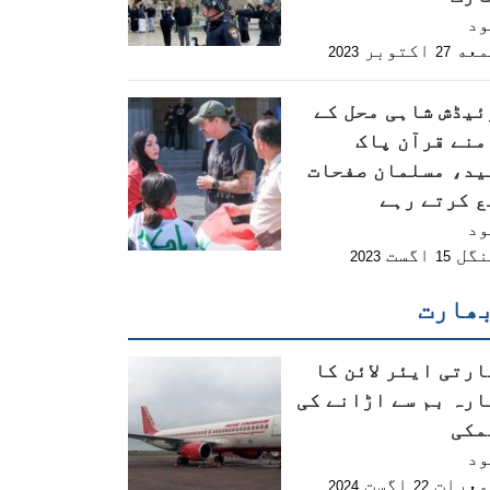
ود
معه
اکتوبر
2023
27
ئیڈش شاہی محل کے
منے قرآن پاک
ید، مسلمان صفحات
ع کرتے رہے
ود
نگل
اگست
2023
15
ھارت
رتی ایئر لائن کا
ارہ بم سے اڑانے کی
مکی
ود
معرات
اگست
2024
22