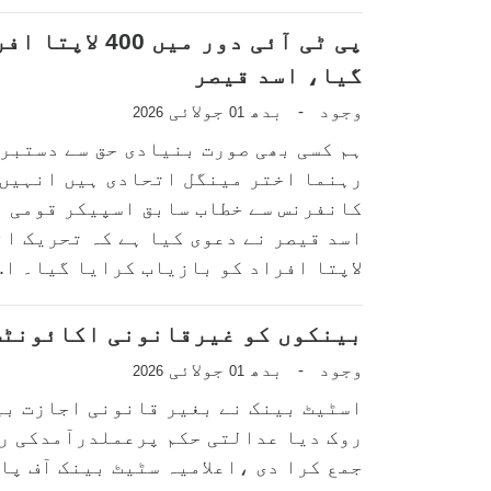
پی ٹی آئی دور م
گیا، اسد قیصر
وجود
بدھ
جولائی
-
2026
01
ہم کسی بھی صورت بنیادی حق سے دستبرد
رہنما اختر مینگل اتحادی ہیں انہیں 
کانفرنس سے خطاب سابق اسپیکر قومی اس
لاپتا افراد کو بازیاب کرایا گیا۔ ا..
بینکوں کو غیرقانونی اکائونٹس
وجود
بدھ
جولائی
-
2026
01
اسٹیٹ بینک نے بغیر قانونی اجازت بین
روک دیا عدالتی حکم پرعملدرآمدکی رپ
جمع کرا دی ،اعلامیہ سٹیٹ بینک آف پ