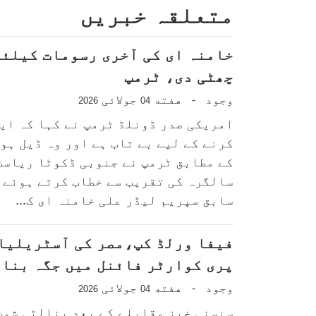
متعلقہ خبریں
خامنہ ای کی آخری رسومات کیلئے
چھٹی دی، ٹرمپ
وجود
هفته
جولائی
-
2026
04
امریکی صدر ڈونلڈ ٹرمپ نے کہا کہ ای
کرنے کے لیے بے تاب ہے اور وہ ڈیل ہو
سالگرہ کی تقریب سے خطاب کرتے ہوئے 
سابق سپریم لیڈر علی خامنہ ای ک...
فیفا ورلڈ کپ،مصر کی آسٹریلیا
پری کوارٹر فائنل میں جگہ بنا 
وجود
هفته
جولائی
-
2026
04