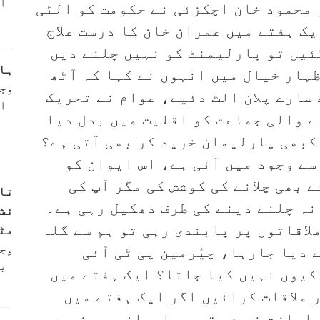
ا
محمود خان اچکزئی نے حکومت کو الٹی
یک ہفتے میں عمران خان کا درست علاج
گئیں تو پارلیمنٹ کو نہیں چلنے دیں
ہا
ہار خیال میں انہوں نے کہا کہ آٹھ
وج
 سارے پلان الٹ دئیے، عوام نے تحریک
ا
ے والی جماعت کو اقلیت میں بدل دیا
کبھی پارلیمان خرید کر بھی آتی ہے؟
ے وجود میں آئی ہے، اس ایوان کو
بھی چلانے کی کوشش کی مگر آپ کی
تا
نہ چلنے دینے کی طرف دھکیل رہی ہے۔
نش
لاقاتوں پر پابندی رہی تو ہم سے گلہ
مٹ
وج
دیا جارہا، چیٔرمین پی ٹی آئی
ب
کیوں نہیں کیا جاتا؟ ایک ہفتے میں
ر ملاقات کرائیں اگر ایک ہفتے میں
ی اجازت نہ دی تو یہ ایوان پھر نہیں