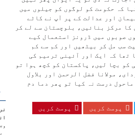
ہا کہ حکومت کو لوگوں کو جیلوں میں
مان اور عدالت کے پر آپ نے کاٹے
کا مرکز بنائیں، بلوچستان سے لے کر
وں صوبوں میں ڈرونز استعمال کیے
ت سب مل کر بیٹھیں اور کم سے کم
تھا کہ ایک اور آئینی ترمیم کی
 کو بچا لیں، پاکستان کو کچھ ہوا تو
دای، مولانا فضل الرحمن اور بلاول
ماحول درست نہ کیا تو پھر دما دم
ت
پوسٹ کریں
پوسٹ کریں
نر
ان
وج
ب