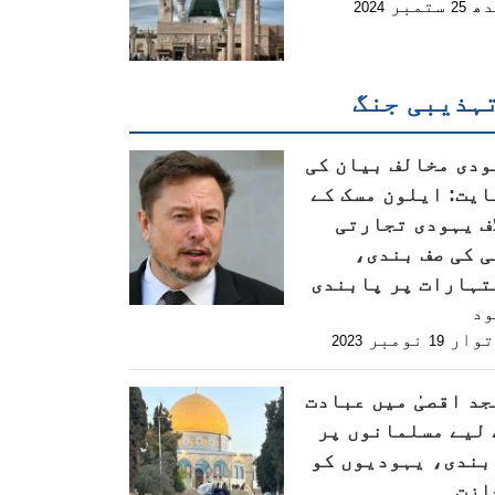
دھ
ستمبر
2024
25
ہذیبی جنگ
ودی مخالف بیان کی
ایت: ایلون مسک کے
اف یہودی تجارتی
ی کی صف بندی،
تہارات پر پابندی
ود
توار
نومبر
2023
19
جد اقصیٰ میں عبادت
 لیے مسلمانوں پر
بندی، یہودیوں کو
ازت