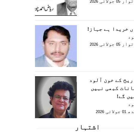
توار
جولائی
2026
05
ں خریدا ہے جہاز!
ود
توار
جولائی
2026
05
ریخ کے خون آلود
انات کبھی نہیں
یں گے!
ود
دھ
جولائی
2026
01
اشتہار