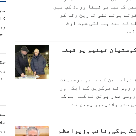
میں کامیابی فیفا ورلڈ کپ میں
مج
رتے ہوئے نئی تاریخ رقم کر
کا
ے کے بعد پنالٹی شوٹ آؤٹ
وج
ج
کوستیان تینیو پر قبضہ
حقی
وج
ج
 نہاد امن کے داعی درحقیقت
 روس نے یوکرین کے ایک اور
وسی صدر پوتن نے کہا ہے کہ
ی صدر ولادیمیر پوتن نے
مع
خلا
نگ ہوگی،نائب وزیراعظم
وج