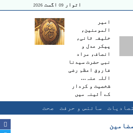
اتوار
اگست
2026
09
امیر
المومنین،
خلیفہ ثانی،
پیکر عدل و
انصاف، مراد
نبی حضرت سیدنا
فاروق اعظم رضی
اللہ عنہ…
شخصیت و کردار
کے آئینہ میں
صادیات
سائنس و حرفت
صحت
ضامین