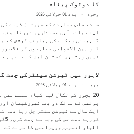
کا دوٹوک پیغام
وجود
بدھ
جولائی
-
2026
01
سندھ طاس معاہدے کو سبوتاژ کرنے کی
اپنے جائز آبی وسائل پر غیرقانونی ق
گا،پانی روکنے کی بھارتی کوشش کو جن
نہیں رہتے،پاکستان امن کا داعی ہے او
لاہور میں ٹیوشن سینٹرکی چھت گرنے سے 14 بچ
وجود
بدھ
جولائی
-
2026
01
20 بچوں کو نکال لیا گیا، ملبے میں 
پولیس نے مالک دو بھائیوںفیضان اور 
ایک سال سے ٹیوشن سنٹر چل رہا تھا کم
کررہ
اظہار افسوس،وزیراعلیٰ کا صوبے کے اس