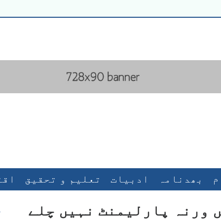
م
بھدنامہ
ادبیات
تعلیم و تحقیق
اقت
تہذیبی جنگ
پاکستان
کھیل کھلاڑی
ں ورنہ پارلیمنٹ نہیں چلے
م