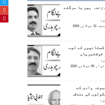
 زندہ ہیں یا مرگئے
ود
معه
جولائی
2026
31
کستانیوں کے لیے
 خوشخبریاں
ود
توار
جولائی
2026
05
بوضہ وادی کے
کولوں کی بندش
ود