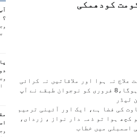
ومت کودھمکی
آپ
؟
وج
ج
پا
دو
وج
 علاج نہ ہوا اور ملاقاتیں نہ کرائی
ا
گئیں تو پھر دما دم مست قلندر ہوگا،8 فروری کو نوجوان طبقے نے آپ
ن لیڈر
وت کی فضا ہے، ایک اور آئینی ترمیم
مق
 کچھ ہوا تو ذمہ دار نواز ، زردای،
اس
ی اسمبلی میں خطاب
وج