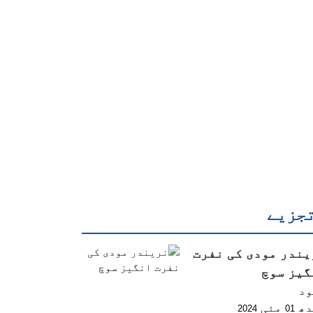
جزیے
یندر مودی کی نفرت
گیز سوچ
ود
دھ
مئی
2024
01