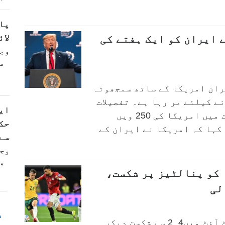
پا
لائ
 ایران کو ایک ہفتے کی
وج
م
ران امریکا کے ساتھ سمجھوتہ
نے کیلئے مر رہا ہے۔ تفصیلات
ای
کے مطابق ٹرمپ نے جنوبی ڈکوٹا ریاست میں امریکا کی 250 ویں
حک
کہا کہ امریکا نے ایران کے
سے 
وج
ه
 کو پنالٹیز پر شکست،
لی
د
سنسنی خیز مقابلے کے بعد پنالٹی شوٹ آؤٹ میں4ـ2 سے شکست دیکر