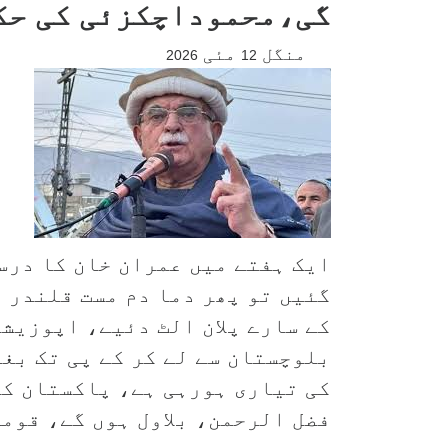
گی،محموداچکزئی کی حک
ٹرمپ
قیصر
منگل
مئی
2026
12
ایک ہفتے میں عمران خان کا درست
کے سارے پلان الٹ دئیے، اپوزیش
بلوچستان سے لے کر کے پی تک بغا
کی تیاری ہورہی ہے، پاکستان کو
فضل الرحمن، بلاول ہوں گے، قوم