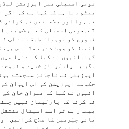
قومی اسمبلی میں اپوزیشن لیڈر 
میٹم دیا ہے کہ کہا ہے کہ اگر ا
نہ ہوا اور ملاقاتیں نہ کرائی 
گے۔قومی اسمبلی کے اجلاس میں اظ
فروری کو نوجوان طبقے نے آپ کے
انصاف کو ووٹ دئیے مگر اس جیتن
گیا۔انہوں نے کہا کہ دنیا میں 
مگر یہ پارلیمان خرید و فروخت س
اپوزیشن نے ناجائز سمجھتے ہوئے 
حکومت اپوزیشن کو اس ایوان کو 
انہوں نے کہا کہ عمران خان کی م
نہ کرنا کہ پارلیمان نہیں چلنے 
بیمار ہے تو اسے اسپتال منتقل 
بانی چیٔرمین کا علاج کرائیں او
عمران خان کو علاج اور ملاقات ک