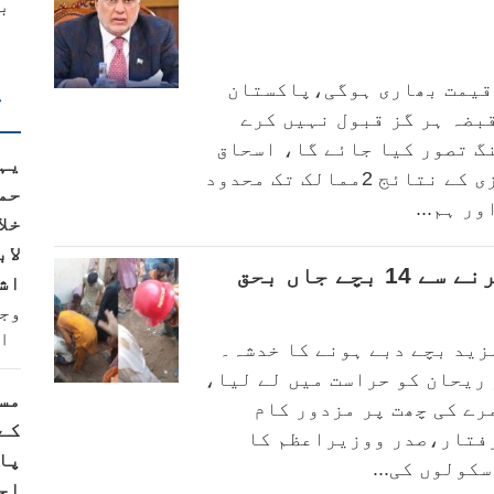
ب
 قیمت بھاری ہوگی،پاکستان
ت
بضہ ہر گز قبول نہیں کرے
گ تصور کیا جائے گا، اسحاق
یہ
ڈار بین الاقوامی معاہدوں کی خلاف ورزی کے نتائج 2ممالک تک محدود
حم
ر ہم...
خل
لاب
ے جاں بحق
اش
وج
ا
مزید بچے دبے ہونے کا خدشہ۔
ریحان کو حراست میں لے لیا،
مس
رے کی چھت پر مزدور کام
کے
ے تھے جس کی وجہ سے چھت گری، 5گرفتار،صدر ووزیراعظم کا
پا
کولوں کی...
اج