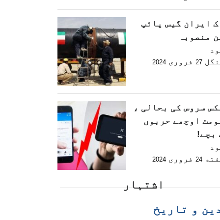
ک ایران گیس پائپ
ن منصوبہ
ود
نگل
فروری
2024
27
کس سروس کی بحالی ،
ومت اوچھے حربوں
بچے!
ود
فته
فروری
2024
24
اشتہار
ین و تاریخ