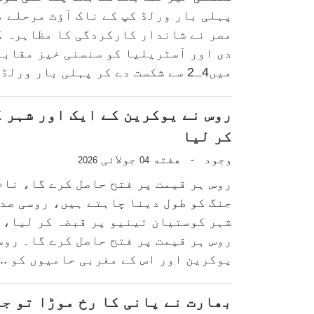
پہلی بار ورلڈ کپ کے ناک آؤٹ مرحلے 
مصر نے شاندار کارکردگی کا مظاہرہ ک
دی اور آسٹریلیا کو سنسنی خیز مقابل
میں4ـ2 سے شکست دے کر پہلی بار ورلڈ ک...
روس نے یوکرین کے ایک اور شہر 
کر لیا
وجود
هفته
جولائی
-
2026
04
روس ہر قیمت پر فتح حاصل کرے گا، نام
جنگ کو طول دینا چاہتے ہیں، روسی صدر
شہر کوستیان تینیو پر قبضہ کر لیا، ر
روس ہر قیمت پر فتح حاصل کرے گا۔ روس
یوکرین اور اس کے مغربی حامیوں کو ...
بھارت نے پانی کا رخ موڑا تو ج