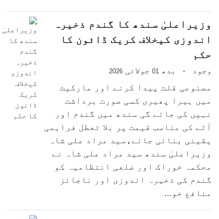
وزیراعلیٰ سندھ کا گندم ذخیرہ
اندوزی کیخلاف کریک ڈائون کا
حکم
وجود
بدھ
جولائی
-
2026
01
مصنوعی قلت پیدا کرنے اور مارکیٹ
میں ہیرا پھیری کسی صورت برداشت
نہیں کی جائے گی سندھ میں گندم اور
آٹے کی مناسب قیمت پر بلا تعطل فراہمی
یقینی بنائی جائے،سید مراد علی شاہ
وزیراعلیٰ سندھ سید مراد علی شاہ نے
محکمہ خوراک اور ضلعی انتظامیہ کو
گندم کی ذخیرہ اندوزی اور ناجائز
منافع خو...