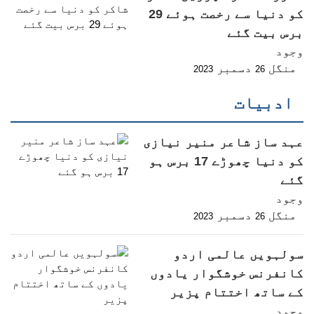
کو دنیا سے رخصت ہوئے 29
برس بیت گئے
وجود
منگل
دسمبر
2023
26
ادبیات
عہد ساز شاعر منیر نیازی
کو دنیا چھوڑے 17 برس ہو
گئے
وجود
منگل
دسمبر
2023
26
سولہویں عالمی اردو
کانفرنس خوشگوار یادوں
کے ساتھ اختتام پزیر
وجود