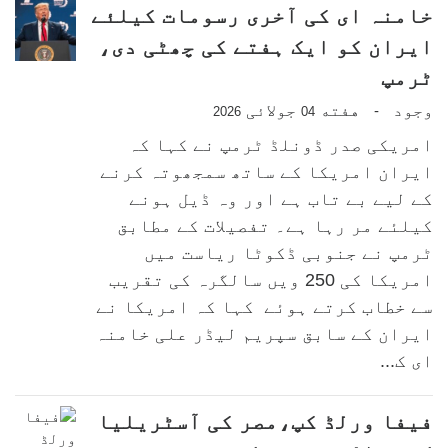
خامنہ ای کی آخری رسومات کیلئے
ایران کو ایک ہفتے کی چھٹی دی،
ٹرمپ
وجود
هفته
جولائی
-
2026
04
امریکی صدر ڈونلڈ ٹرمپ نے کہا کہ
ایران امریکا کے ساتھ سمجھوتہ کرنے
کے لیے بے تاب ہے اور وہ ڈیل ہونے
کیلئے مر رہا ہے۔ تفصیلات کے مطابق
ٹرمپ نے جنوبی ڈکوٹا ریاست میں
امریکا کی 250 ویں سالگرہ کی تقریب
سے خطاب کرتے ہوئے کہا کہ امریکا نے
ایران کے سابق سپریم لیڈر علی خامنہ
ای ک...
فیفا ورلڈ کپ،مصر کی آسٹریلیا