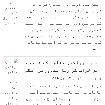
آپشن ہے، دوبارہ احتجاج کرنا پڑا
توپہلی گولی میرے سینے پر لگے گی،
وزیراعلیٰ حکومت نے ہمیشہ عوامی خدمت
کو ترجیح دی، اسی لیے عوام نے انہیں
تیسری مرتبہ حکومت کرنے کا موقع
دیا،خطاب وزیراعلیٰ سہیل آفریدی نے
کہا ہے کہ بانی پی ٹی آئی سے ملاقات
نہ...
بھارت پراکسی عناصر کے ذریعے
امن خراب کر رہا ہے،وزیرِ اعظم
وجود
اتوار
جون
-
2026
28
شہباز شریف کا ملک کیخلاف دشمن کے
ناپاک عزائم ناکام بنانے کے آہنی
عزم کا اعادہ،پاکستان آج دنیا میں
امن کے علمبردار کا کردار ادا کر رہا