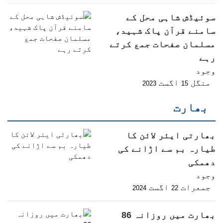
سوئیڈش شاہی محل کے
سامنے قرآن پاک شہید،
مسلمان صفحات جمع کرتے
رہے
وجود
منگل
اگست
2023
15
بھارت
بھارتی ایئر لائن کا
طیارہ بم سے اڑانے کی
دھمکی
وجود
جمعرات
اگست
2024
22
بھارت میں روزانہ 86