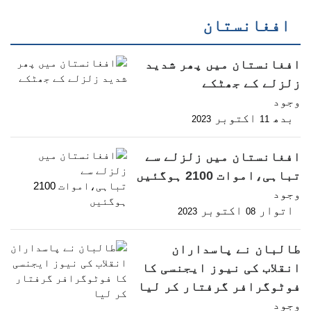
افغانستان
افغانستان میں پھر شدید
زلزلے کے جھٹکے
وجود
بدھ
اکتوبر
2023
11
افغانستان میں زلزلے سے
تباہی،اموات 2100 ہوگئیں
وجود
اتوار
اکتوبر
2023
08
طالبان نے پاسداران
انقلاب کی نیوز ایجنسی کا
فوٹوگرافر گرفتار کر لیا
وجود