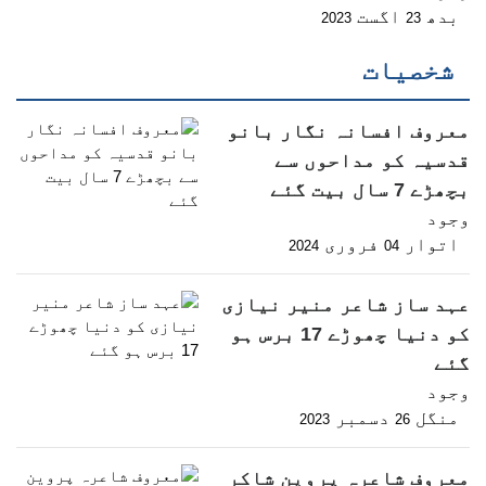
بدھ
اگست
2023
23
شخصیات
معروف افسانہ نگار بانو
قدسیہ کو مداحوں سے
بچھڑے 7 سال بیت گئے
وجود
اتوار
فروری
2024
04
عہد ساز شاعر منیر نیازی
کو دنیا چھوڑے 17 برس ہو
گئے
وجود
منگل
دسمبر
2023
26
معروف شاعرہ پروین شاکر