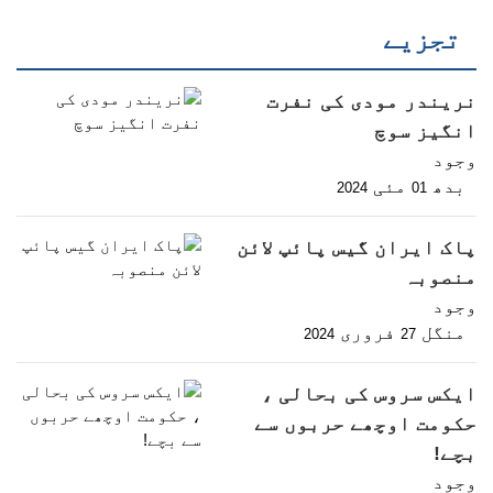
تجزیے
نریندر مودی کی نفرت
انگیز سوچ
وجود
بدھ
مئی
2024
01
پاک ایران گیس پائپ لائن
منصوبہ
وجود
منگل
فروری
2024
27
ایکس سروس کی بحالی ،
حکومت اوچھے حربوں سے
بچے!
وجود