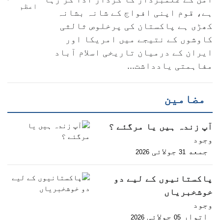
ہے، قوم اپنی افواج کے شانہ بشانہ
کھڑی ہے پاکستان کی پرخلوص ثالثی
کاوشوں کے نتیجے میں امریکا اور
ایران کے درمیان تاریخی اسلام آباد
مفاہمتی یادداشت...
مضامین
آپ زندہ ہیں یا مرگئے ؟
وجود
جمعه
جولائی
2026
31
پاکستانیوں کے لیے دو
خوشخبریاں
وجود
اتوار
جولائی
2026
05