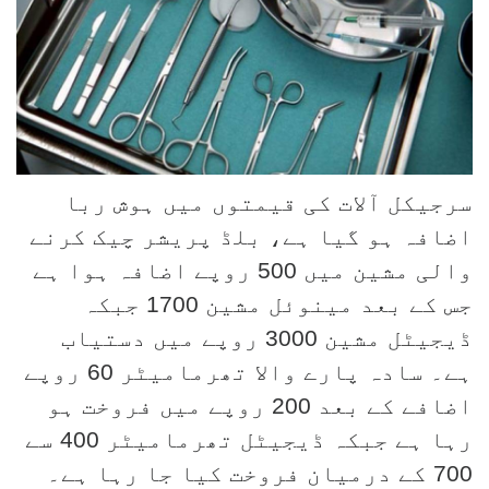
سرجیکل آلات کی قیمتوں میں ہوش ربا
اضافہ ہو گیا ہے، بلڈ پریشر چیک کرنے
والی مشین میں 500 روپے اضافہ ہوا ہے
جس کے بعد مینوئل مشین 1700 جبکہ
ڈیجیٹل مشین 3000 روپے میں دستیاب
ہے۔ سادہ پارے والا تھرمامیٹر 60 روپے
اضافے کے بعد 200 روپے میں فروخت ہو
رہا ہے جبکہ ڈیجیٹل تھرمامیٹر 400 سے
700 کے درمیان فروخت کیا جا رہا ہے۔