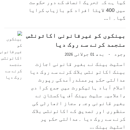
کیا ہے کہ تحریک انصاف کے دور حکومت
میں 400 لاپتا افراد کو بازیاب کرایا
گیا۔ ا...
بینکوں کو غیرقانونی اکائونٹس
منجمد کرنے سے روک دیا
وجود
بدھ
جولائی
-
2026
01
اسٹیٹ بینک نے بغیر قانونی اجازت
بینک اکائو نٹس بلاک کرنے سے روک دیا
عدالتی حکم پرعملدرآمدکی رپورٹ
اسلام آباد ہائیکورٹ میں جمع کرا دی
،اعلامیہ سٹیٹ بینک آف پاکستان نے
بغیر قانونی وجہ، مجاز اتھارٹی کی
منظوری اور تصدیق کے اکائونٹس بلاک
کرنے سے روک دیا ۔عدالتی حکم پر
اسٹیٹ بینک ...