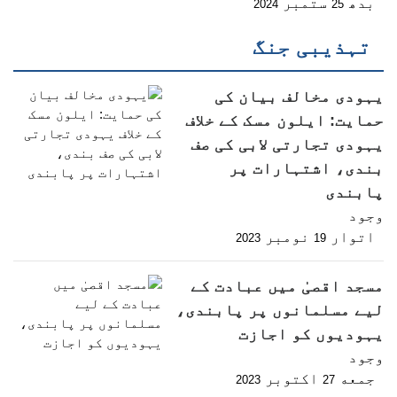
بدھ
ستمبر
2024
25
تہذیبی جنگ
یہودی مخالف بیان کی
حمایت: ایلون مسک کے خلاف
یہودی تجارتی لابی کی صف
بندی، اشتہارات پر
پابندی
وجود
اتوار
نومبر
2023
19
مسجد اقصیٰ میں عبادت کے
لیے مسلمانوں پر پابندی،
یہودیوں کو اجازت
وجود
جمعه
اکتوبر
2023
27