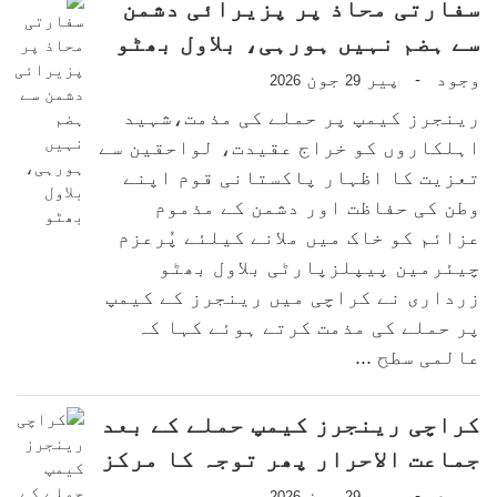
سفارتی محاذ پر پزیرائی دشمن
سے ہضم نہیں ہورہی، بلاول بھٹو
وجود
پیر
جون
-
2026
29
رینجرز کیمپ پر حملے کی مذمت،شہید
اہلکاروں کو خراج عقیدت، لواحقین سے
تعزیت کا اظہار پاکستانی قوم اپنے
وطن کی حفاظت اور دشمن کے مذموم
عزائم کو خاک میں ملانے کیلئے پُرعزم
چیئرمین پیپلزپارٹی بلاول بھٹو
زرداری نے کراچی میں رینجرز کے کیمپ
پر حملے کی مذمت کرتے ہوئے کہا کہ
عالمی سطح ...
کراچی رینجرز کیمپ حملے کے بعد
جماعت الاحرار پھر توجہ کا مرکز
وجود
پیر
جون
-
2026
29