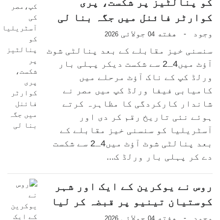
کو پنالٹیز پر شکست، پری
کوارٹر فائنل میں جگہ بنا لی
وجود
هفته
جولائی
-
2026
04
سنسنی خیز مقابلے کے بعد پنالٹی شوٹ
آؤٹ میں4ـ2 سے شکست دیکر پہلی بار
ورلڈ کپ کے ناک آؤٹ مرحلے میں
کامیابی فیفا ورلڈ کپ میں مصر نے
شاندار کارکردگی کا مظاہرہ کرتے
ہوئے نئی تاریخ رقم کر دی اور
آسٹریلیا کو سنسنی خیز مقابلے کے
بعد پنالٹی شوٹ آؤٹ میں4ـ2 سے شکست
دے کر پہلی بار ورلڈ ک...
روس نے یوکرین کے ایک اور شہر
کوستیان تینیو پر قبضہ کر لیا
وجود
هفته
جولائی
-
2026
04