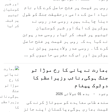
روس ہر قیمت پر فتح حاصل کرے گا، نام
نہاد امن کے داعی درحقیقت جنگ کو طول
دینا چاہتے ہیں، روسی صدر روس نے
یوکرین کے ایک اور شہر کوستیان
تینیو پر قبضہ کر لیا، روسی صدر پوتن
نے کہا ہے کہ روس ہر قیمت پر فتح حاصل
کرے گا۔ روسی صدر ولادیمیر پوتن نے
یوکرین اور اس کے مغربی حامیوں کو ...
بھارت نے پانی کا رخ موڑا تو
جنگ ہوگی،نائب وزیراعظم کا
دوٹوک پیغام
وجود
بدھ
جولائی
-
2026
01
سندھ طاس معاہدے کو سبوتاژ کرنے کی
قیمت بھاری ہوگی،پاکستان اپنے جائز