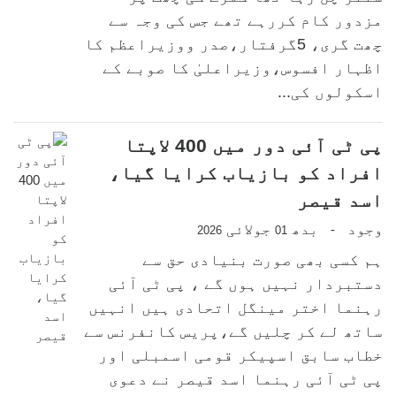
مزدور کام کررہے تھے جس کی وجہ سے
چھت گری، 5گرفتار،صدر ووزیراعظم کا
اظہار افسوس،وزیراعلیٰ کا صوبے کے
اسکولوں کی...
پی ٹی آئی دور میں 400 لاپتا
افراد کو بازیاب کرایا گیا،
اسد قیصر
وجود
بدھ
جولائی
-
2026
01
ہم کسی بھی صورت بنیادی حق سے
دستبردار نہیں ہوں گے ، پی ٹی آئی
رہنما اختر مینگل اتحادی ہیں انہیں
ساتھ لے کر چلیں گے،پریس کانفرنس سے
خطاب سابق اسپیکر قومی اسمبلی اور
پی ٹی آئی رہنما اسد قیصر نے دعوی