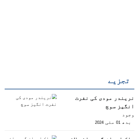
تجزیے
نریندر مودی کی نفرت
انگیز سوچ
وجود
بدھ
مئی
2024
01