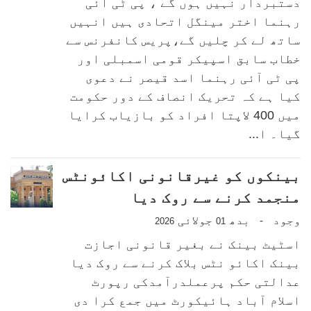
دستبردار نہیں ہوں گے ، پی ٹی آئی
رہنما اختر مینگل اتحادی ہیں انہیں
ساتھ لے کر چلیں گے،پریس کانفرنس سے
خطاب سابق اسپیکر قومی اسمبلی اور
پی ٹی آئی رہنما اسد قیصر نے دعوی
کیا ہے کہ تحریک انصاف کے دور حکومت
میں 400 لاپتا افراد کو بازیاب کرایا
گیا۔ ا...
بینکوں کو غیرقانونی اکائونٹس
منجمد کرنے سے روک دیا
وجود
بدھ
جولائی
-
2026
01
اسٹیٹ بینک نے بغیر قانونی اجازت
بینک اکائو نٹس بلاک کرنے سے روک دیا
عدالتی حکم پرعملدرآمدکی رپورٹ
اسلام آباد ہائیکورٹ میں جمع کرا دی