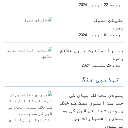
جمعه
نومبر
2024
22
حقیقتِ تصوف
وجود
جمعه
نومبر
2024
01
معلم انسانیت مربی خلائق
وجود
بدھ
ستمبر
2024
25
تہذیبی جنگ
یہودی مخالف بیان کی
حمایت: ایلون مسک کے خلاف
یہودی تجارتی لابی کی صف
بندی، اشتہارات پر
پابندی