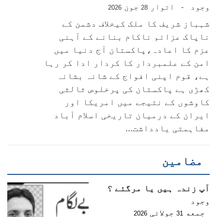
وجود
اتوار
جون
-
2026
28
شہباز شریف کا ملک کیخلاف دشمن کے
ناپاک عزائم ناکام بنانے کے آہنی
عزم کا اعادہ،پاکستان آج دنیا میں
امن کے علمبردار کا کردار ادا کر رہا
ہے، قوم اپنی افواج کے شانہ بشانہ
کھڑی ہے پاکستان کی پرخلوص ثالثی
کاوشوں کے نتیجے میں امریکا اور
ایران کے درمیان تاریخی اسلام آباد
مفاہمتی یادداشت...
مضامین
آپ زندہ ہیں یا مرگئے ؟
وجود
جمعه
جولائی
2026
31