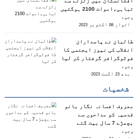
افغانستان میں زلزلے سے
تباہی،اموات 2100 ہوگئیں
وجود
اتوار
اکتوبر
2023
08
طالبان نے پاسداران
انقلاب کی نیوز ایجنسی کا
فوٹوگرافر گرفتار کر لیا
وجود
بدھ
اگست
2023
23
شخصیات
معروف افسانہ نگار بانو
قدسیہ کو مداحوں سے
بچھڑے 7 سال بیت گئے
وجود