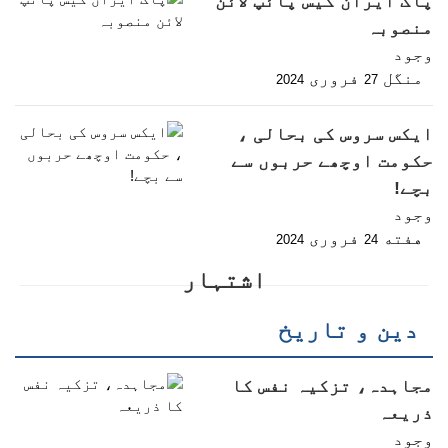
پاک ایران گیس پائپ لائن
منصوبہ
وجود
منگل
فروری
2024
27
ایکس سروس کی بحالی ،
حکومت اوچھے حربوں سے
بچے!
وجود
هفته
فروری
2024
24
اشتہار
دین و تاریخ
مجاہدہ، تزکیہ نفس کا
ذریعہ
وجود