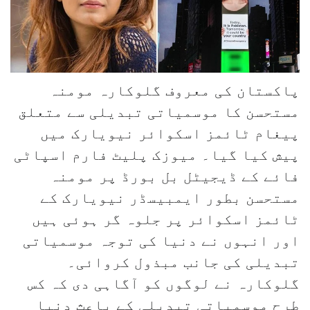
پاکستان کی معروف گلوکارہ مومنہ
مستحسن کا موسمیاتی تبدیلی سے متعلق
پیغام ٹائمز اسکوائر نیویارک میں
پیش کیا گیا۔ میوزک پلیٹ فارم اسپاٹی
فائے کے ڈیجیٹل بل بورڈ پر مومنہ
مستحسن بطور ایمبیسڈر نیویارک کے
ٹائمز اسکوائر پر جلوہ گر ہوئی ہیں
اور انہوں نے دنیا کی توجہ موسمیاتی
تبدیلی کی جانب مبذول کروائی۔
گلوکارہ نے لوگوں کو آگاہی دی کہ کس
طرح موسمیاتی تبدیلی کے باعث دنیا