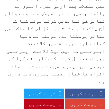
میں مشکلات پیش آرہی ہیں۔ انہوں نے
پاکستان میں حالیہ سیلاب سے ہونے والی
تباہی کی نشاندہی کرتے ہوئے کہا کہ
آج پاکستان متاثر ہے کل آپ کا ملک بھی
متاثر ہوسکتا ہے۔ مومنہ نے دنیا
کیلئے اپنے پیغام میں کلائمیٹ
ایمرجنسی کا ہیش ٹیگ کلائمٹ ایمرجنسی
بھی استعمال کیا۔ گلوکارہ نے کہا کہ
موسمیاتی ایمرجنسی سے متاثرہ تمام
افراد کا خیال رکھنا ہماری ذمہ داری
ہے۔
پوسٹ کریں
ٹویٹ کریں
پوسٹ کریں
پوسٹ کریں