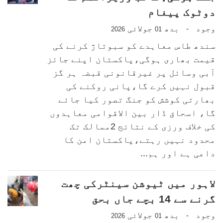
دوٹوک پیغام
وجود
بدھ
جولائی
-
2026
01
سندھ طاس معاہدے کو سبوتاژ کرنے کی
قیمت بھاری ہوگی،پاکستان اپنے جائز
آبی وسائل پر غیرقانونی قبضہ ہر گز
قبول نہیں کرے گا،پانی روکنے کی
بھارتی کوشش کو جنگ تصور کیا جائے
گا، اسحاق ڈار بین الاقوامی معاہدوں
کی خلاف ورزی کے نتائج 2ممالک تک
محدود نہیں رہتے،پاکستان امن کا
داعی ہے اور ہم...
لاہور میں ٹیوشن سینٹرکی چھت
گرنے سے 14 بچے جاں بحق
وجود
بدھ
جولائی
-
2026
01