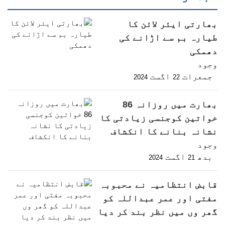
بھارتی ایئر لائن کا
طیارہ بم سے اڑانے کی
دھمکی
وجود
جمعرات
اگست
2024
22
بھارت میں روزانہ 86
خواتین کوجنسی زیادتی کا
نشانہ بنانے کا انکشاف
وجود
بدھ
اگست
2024
21
قابض انتظامیہ نے محبوبہ
مفتی اور عمر عبداللہ کو
گھر وں میں نظر بند کر دیا
وجود