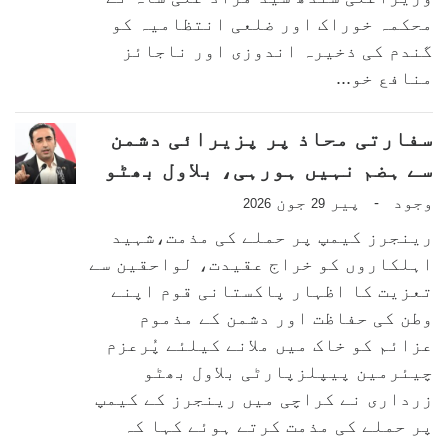
محکمہ خوراک اور ضلعی انتظامیہ کو
گندم کی ذخیرہ اندوزی اور ناجائز
منافع خو...
سفارتی محاذ پر پزیرائی دشمن
سے ہضم نہیں ہورہی، بلاول بھٹو
وجود
پیر
جون
-
2026
29
رینجرز کیمپ پر حملے کی مذمت،شہید
اہلکاروں کو خراج عقیدت، لواحقین سے
تعزیت کا اظہار پاکستانی قوم اپنے
وطن کی حفاظت اور دشمن کے مذموم
عزائم کو خاک میں ملانے کیلئے پُرعزم
چیئرمین پیپلزپارٹی بلاول بھٹو
زرداری نے کراچی میں رینجرز کے کیمپ
پر حملے کی مذمت کرتے ہوئے کہا کہ