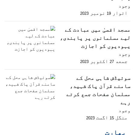
وجود
اتوار
نومبر
2023
19
مسجد اقصیٰ میں عبادت کے
لیے مسلمانوں پر پابندی،
یہودیوں کو اجازت
وجود
جمعه
اکتوبر
2023
27
سوئیڈش شاہی محل کے
سامنے قرآن پاک شہید،
مسلمان صفحات جمع کرتے
رہے
وجود
منگل
اگست
2023
15
بھارت