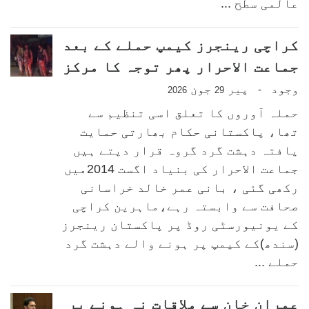
عالمی سطح ...
کراچی رینجرز کیمپ حملے کے بعد
جماعت الاحرار پھر توجہ کا مرکز
وجود
پیر
جون
-
2026
29
حملہ آوروں کا تعلق اسی تنظیم سے
تھا، پاکستانی حکام بھارتی حمایت
یافتہ دہشت گرد گروہ قرار دیتے ہیں
جماعت الاحرار کی بنیاد اگست 2014میں
رکھی گئی ، بانی عمر خالد خراسانی
صحافت سے وابستہ رہے،ماہرین کراچی
کے یونیورسٹی روڈ پر پاکستان رینجرز
(سندھ)کے کیمپ پر ہونے والے دہشت گرد
حملے ...
عمران خان سے ملاقات نہ ہونے پر