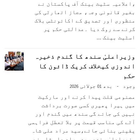
،اعلامیہ سٹیٹ بینک آف پاکستان نے
بغیر قانونی وجہ، مجاز اتھارٹی کی
منظوری اور تصدیق کے اکائونٹس بلاک
کرنے سے روک دیا ۔عدالتی حکم پر
اسٹیٹ بینک ...
وزیراعلیٰ سندھ کا گندم ذخیرہ
اندوزی کیخلاف کریک ڈائون کا
حکم
وجود
بدھ
جولائی
-
2026
01
مصنوعی قلت پیدا کرنے اور مارکیٹ
میں ہیرا پھیری کسی صورت برداشت
نہیں کی جائے گی سندھ میں گندم اور
آٹے کی مناسب قیمت پر بلا تعطل فراہمی
یقینی بنائی جائے،سید مراد علی شاہ
وزیراعلیٰ سندھ سید مراد علی شاہ نے