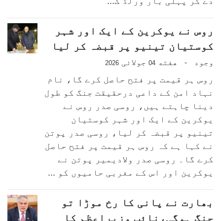
دے کر پہلی بار ورلڈ ک...
روس نے یوکرین کے ایک اور شہر
کوستیان تینیو پر قبضہ کر لیا
وجود
هفته
جولائی
-
2026
04
روس ہر قیمت پر فتح حاصل کرے گا، نام
نہاد امن کے داعی درحقیقت جنگ کو طول
دینا چاہتے ہیں، روسی صدر روس نے
یوکرین کے ایک اور شہر کوستیان
تینیو پر قبضہ کر لیا، روسی صدر پوتن
نے کہا ہے کہ روس ہر قیمت پر فتح حاصل
کرے گا۔ روسی صدر ولادیمیر پوتن نے
یوکرین اور اس کے مغربی حامیوں کو ...
بھارت نے پانی کا رخ موڑا تو
جنگ ہوگی،نائب وزیراعظم کا