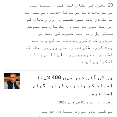
20 بچوں کو نکال لیا گیا، ملبے میں
مزید بچے دبے ہونے کا خدشہ۔پولیس نے
مالک دو بھائیوںفیضان اور ریحان کو
حراست میں لے لیا، ایک سال سے ٹیوشن
سنٹر چل رہا تھا کمرے کی چھت پر
مزدور کام کررہے تھے جس کی وجہ سے
چھت گری، 5گرفتار،صدر ووزیراعظم کا
اظہار افسوس،وزیراعلیٰ کا صوبے کے
اسکولوں کی...
پی ٹی آئی دور میں 400 لاپتا
افراد کو بازیاب کرایا گیا،
اسد قیصر
وجود
بدھ
جولائی
-
2026
01
ہم کسی بھی صورت بنیادی حق سے