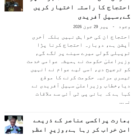
احتجاج کا راستہ اختیار کریں
گے،سہیل آفریدی
وجود
پیر
جون
-
2026
29
احتجاج ان کی خواہش نہیں بلکہ آخری
آپشن ہے، دوبارہ احتجاج کرنا پڑا
توپہلی گولی میرے سینے پر لگے گی،
وزیراعلیٰ حکومت نے ہمیشہ عوامی خدمت
کو ترجیح دی، اسی لیے عوام نے انہیں
تیسری مرتبہ حکومت کرنے کا موقع
دیا،خطاب وزیراعلیٰ سہیل آفریدی نے
کہا ہے کہ بانی پی ٹی آئی سے ملاقات
نہ...
بھارت پراکسی عناصر کے ذریعے
امن خراب کر رہا ہے،وزیرِ اعظم