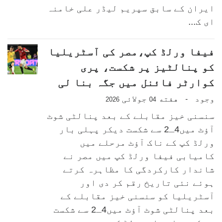
ایران کے سابق سپریم لیڈر علی خامنہ
ای ک...
فیفا ورلڈ کپ،مصر کی آسٹریلیا
کو پنالٹیز پر شکست، پری
کوارٹر فائنل میں جگہ بنا لی
وجود
هفته
جولائی
-
2026
04
سنسنی خیز مقابلے کے بعد پنالٹی شوٹ
آؤٹ میں4ـ2 سے شکست دیکر پہلی بار
ورلڈ کپ کے ناک آؤٹ مرحلے میں
کامیابی فیفا ورلڈ کپ میں مصر نے
شاندار کارکردگی کا مظاہرہ کرتے
ہوئے نئی تاریخ رقم کر دی اور
آسٹریلیا کو سنسنی خیز مقابلے کے
بعد پنالٹی شوٹ آؤٹ میں4ـ2 سے شکست