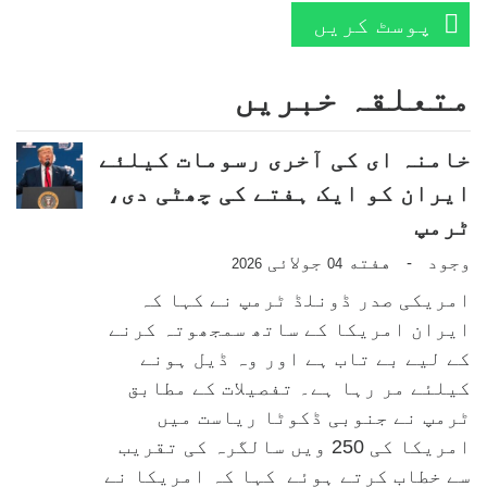
پوسٹ کریں
متعلقہ خبریں
خامنہ ای کی آخری رسومات کیلئے
ایران کو ایک ہفتے کی چھٹی دی،
ٹرمپ
وجود
هفته
جولائی
-
2026
04
امریکی صدر ڈونلڈ ٹرمپ نے کہا کہ
ایران امریکا کے ساتھ سمجھوتہ کرنے
کے لیے بے تاب ہے اور وہ ڈیل ہونے
کیلئے مر رہا ہے۔ تفصیلات کے مطابق
ٹرمپ نے جنوبی ڈکوٹا ریاست میں
امریکا کی 250 ویں سالگرہ کی تقریب
سے خطاب کرتے ہوئے کہا کہ امریکا نے