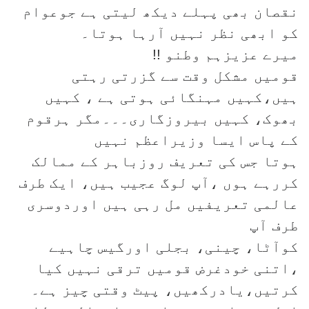
نقصان بھی پہلے دیکھ لیتی ہے جوعوام
کو ابھی نظر نہیں آرہا ہوتا۔
میرے عزیزہم وطنو !!
قومیں مشکل وقت سے گزرتی رہتی
ہیں،کہیں مہنگائی ہوتی ہے ، کہیں
بھوک، کہیں بیروزگاری۔۔۔مگر ہرقوم
کے پاس ایسا وزیراعظم نہیں
ہوتا جس کی تعریف روزباہر کے ممالک
کررہے ہوں ،آپ لوگ عجیب ہیں، ایک طرف
عالمی تعریفیں مل رہی ہیں اوردوسری
طرف آپ
کوآٹا، چینی، بجلی اورگیس چاہیے
،اتنی خودغرض قومیں ترقی نہیں کیا
کرتیں،یادرکھیں، پیٹ وقتی چیز ہے۔