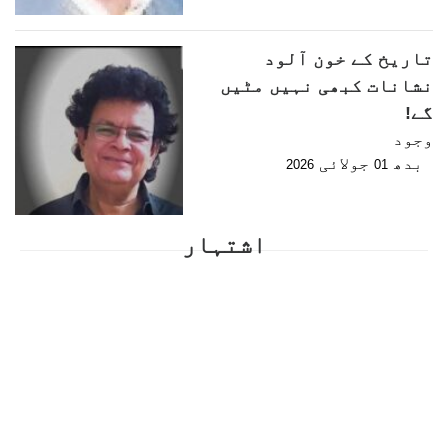
تاریخ کے خون آلود
نشانات کبھی نہیں مٹیں
گے!
وجود
بدھ
جولائی
2026
01
اشتہار