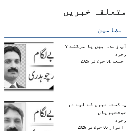
متعلقہ خبریں
مضامین
آپ زندہ ہیں یا مرگئے ؟
وجود
جمعه
جولائی
2026
31
پاکستانیوں کے لیے دو
خوشخبریاں
وجود
اتوار
جولائی
2026
05