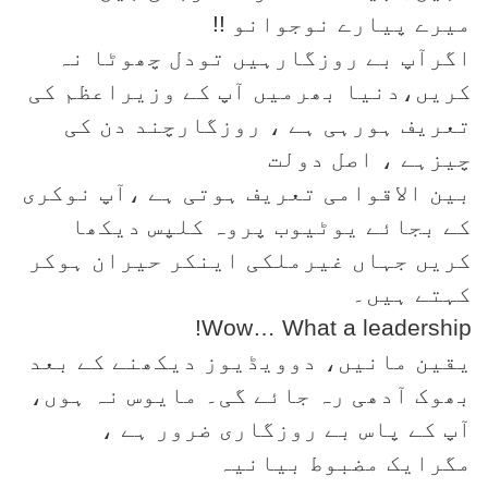
میرے پیارے نوجوانو !!
اگرآپ بے روزگارہیں تودل چھوٹا نہ
کریں،دنیا بھرمیں آپ کے وزیراعظم کی
تعریف ہورہی ہے ، روزگارچند دن کی
چیزہے ، اصل دولت
بین الاقوامی تعریف ہوتی ہے ،آپ نوکری
کے بجائے یوٹیوب پروہ کلپس دیکھا
کریں جہاں غیرملکی اینکر حیران ہوکر
کہتے ہیں۔
Wow… What a leadership!
یقین مانیں، دوویڈیوز دیکھنے کے بعد
بھوک آدھی رہ جائے گی۔ مایوس نہ ہوں،
آپ کے پاس بے روزگاری ضرور ہے ،
مگرایک مضبوط بیانیہ