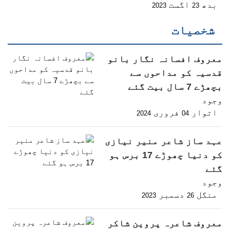
بدھ
اگست
2023
23
شخصیات
معروف افسانہ نگار بانو
قدسیہ کو مداحوں سے
بچھڑے 7 سال بیت گئے
وجود
اتوار
فروری
2024
04
عہد ساز شاعر منیر نیازی
کو دنیا چھوڑے 17 برس ہو
گئے
وجود
منگل
دسمبر
2023
26
معروف شاعرہ پروین شاکر