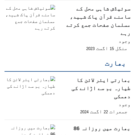
سوئیڈش شاہی محل کے
سامنے قرآن پاک شہید،
مسلمان صفحات جمع کرتے
رہے
وجود
منگل
اگست
2023
15
بھارت
بھارتی ایئر لائن کا
طیارہ بم سے اڑانے کی
دھمکی
وجود
جمعرات
اگست
2024
22
بھارت میں روزانہ 86