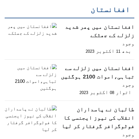
افغانستان
افغانستان میں پھر شدید
زلزلے کے جھٹکے
وجود
بدھ
اکتوبر
2023
11
افغانستان میں زلزلے سے
تباہی،اموات 2100 ہوگئیں
وجود
اتوار
اکتوبر
2023
08
طالبان نے پاسداران
انقلاب کی نیوز ایجنسی کا
فوٹوگرافر گرفتار کر لیا
وجود