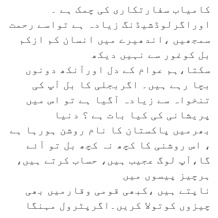
کامیاب سفارتکاری کی چمک ہے ۔
اوراگرلوڈشیڈنگ زیادہ ہے تواسے رحمت
سمجھیں ،اندھیرے میں انسان کم ازکم
بل کوغور سے نہیں دیکھ
سکتا،ہم عوام کے دل اورآنکھ دونوں
بچا رہے ہیں۔ اگربجلی کا بل آپ کی
تنخواہ سے زیادہ آگیا ہے تو اس میں
پریشانی کی کیا بات ہے ؟ دنیا
بھرمیں پاکستان کا نام روشن ہورہا ہے
، اس روشنی کا کچھ نہ کچھ بل تو آئے
گا،آپ لوگ عجیب ہیں، حساب کرتے ہیں،
ہرچیز پیسوں میں
ناپتے ہیں ،کبھی قومی وقارمیں بھی
چیزوں کوتولا کریں۔اگرپٹرول مہنگا