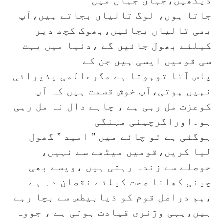
جاتا ہوں، لوگ تالیاں بجاتے ہیں،آپ
بھی تالیاں بجائیں،بھوک کچھ دیر
کیلئے بھول جائیں گے ،دنیا میں بہت
سی قومیں ایسی ہیں جن کے
پاس آٹا توہوتا ہے مگرعالمی پذیرائی
نہیں ہوتی،آپ خوش قسمت ہیں کہ آپ
کوعزت مل رہی ہے ، چاہے دال نہ مل رہی
ہو۔اوراگرچینی مہنگی
ہوگئی ہے تو چائے میں ” امید ” گھول
لیا کریں،قومیں میٹھے سے نہیں،
حوصلے سے زندہ رہتی ہیں ،ویسے بھی
چینی کھانا صحت کیلئے نقصان دہ ہے
،ہم دراصل قوم کو ذیابیطس سے بچا رہے
ہیں،یہی وژنری قیادت ہوتی ہے ، جووہ