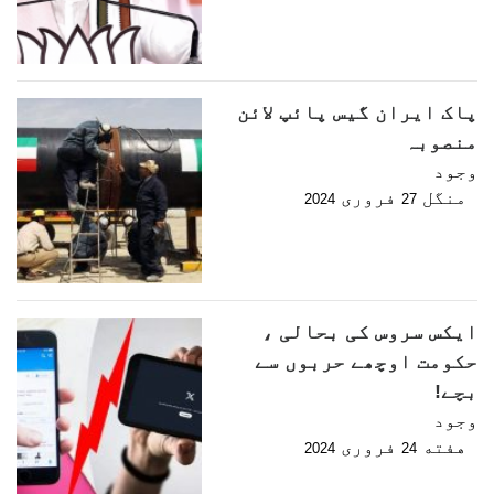
پاک ایران گیس پائپ لائن
منصوبہ
وجود
منگل
فروری
2024
27
ایکس سروس کی بحالی ،
حکومت اوچھے حربوں سے
بچے!
وجود
هفته
فروری
2024
24