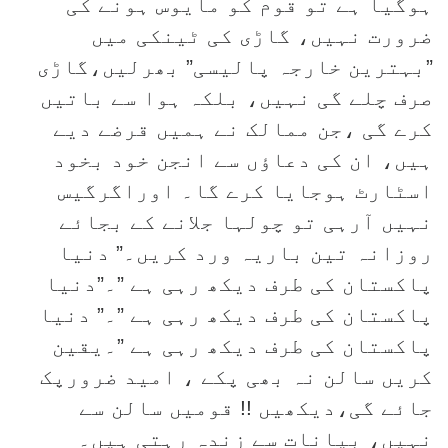
ہوگیا ہے تو قوم کو مایوس ہونے کی
ضرورت نہیں، گاڑی کی ٹینکی میں
”بہترین خارجہ پالیسی” بھرلیں،گاڑی
صرف چلے گی نہیں، بلکہ ہوا سے باتیں
کرے گی ،جن ممالک نے ہمیں قرضے دیے
ہیں، ان کی دعاؤں سے انجن خود بخود
اسٹارٹ ہوجایا کرے گا۔ اوراگرگیس
نہیں آرہی تو چولہا جلانے کے بجائے
روزانہ تین باریہ ورد کریں۔” دنیا
پاکستان کی طرف دیکھ رہی ہے ”۔”دنیا
پاکستان کی طرف دیکھ رہی ہے ”۔” دنیا
پاکستان کی طرف دیکھ رہی ہے ”۔یقین
کریں سالن نہ بھی پکے ، امید ضرورپک
جائے گی،دیکھیں !! قومیں سالن سے
نہیں، بیانات سے زندہ رہتی ہیں۔