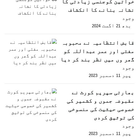
خواتین کوجنسی زیادتی کا
نشانہ بنانے کا انکشاف
وجود
بدھ
اگست
2024
21
قابض انتظامیہ نے محبوبہ
مفتی اور عمر عبداللہ کو
گھر وں میں نظر بند کر دیا
وجود
پیر
دسمبر
2023
11
بھارتی سپریم کورٹ نے
مقبوضہ جموں و کشمیر کی
خصوصی حیثیت کی منسوخی
کی توثیق کردی
وجود
پیر
دسمبر
2023
11