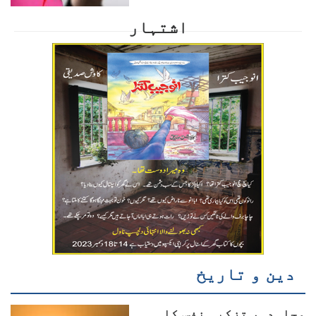
اشتہار
دین و تاریخ
مجاہدہ، تزکیہ نفس کا