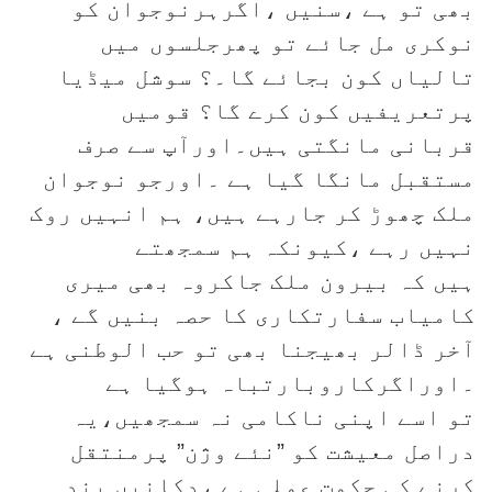
بھی تو ہے ،سنیں ،اگرہرنوجوان کو
نوکری مل جائے تو پھرجلسوں میں
تالیاں کون بجائے گا۔؟ سوشل میڈیا
پرتعریفیں کون کرے گا؟ قومیں
قربانی مانگتی ہیں۔اورآپ سے صرف
مستقبل مانگا گیا ہے ۔اورجو نوجوان
ملک چھوڑ کر جارہے ہیں، ہم انہیں روک
نہیں رہے ،کیونکہ ہم سمجھتے
ہیں کہ بیرون ملک جاکروہ بھی میری
کامیاب سفارتکاری کا حصہ بنیں گے ،
آخر ڈالر بھیجنا بھی تو حب الوطنی ہے
۔اوراگرکاروبارتباہ ہوگیا ہے
تو اسے اپنی ناکامی نہ سمجھیں،یہ
دراصل معیشت کو ”نئے وژن” پرمنتقل
کرنے کی حکمت عملی ہے ،دکانیں بند