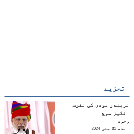
تجزیے
نریندر مودی کی نفرت
انگیز سوچ
وجود
بدھ
مئی
2024
01