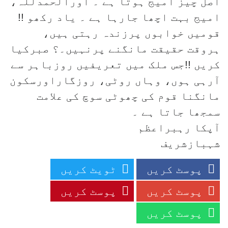
اصل چیز امیج ہوتا ہے ۔ اورالحمدللہ،
امیج بہت اچھا جارہا ہے ۔ یاد رکھو !!
قومیں خوابوں پرزندہ رہتی ہیں،
ہروقت حقیقت مانگنے پرنہیں۔؟ صبرکیا
کریں !!جس ملک میں تعریفیں روزباہر سے
آرہی ہوں، وہاں روٹی، روزگاراورسکون
مانگنا قوم کی چھوٹی سوچ کی علامت
سمجھا جاتا ہے ۔
آپکا رہبراعظم
شہبازشریف
پوسٹ کریں
ٹویٹ کریں
پوسٹ کریں
پوسٹ کریں
پوسٹ کریں