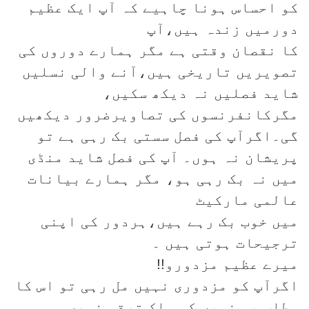
کو احساس ہونا چاہیے کہ آپ ایک عظیم
دورمیں زندہ ہیں،آپ
کا نقصان وقتی ہے مگر ہمارے دوروں کی
تصویریں تاریخی ہیں،آنے والی نسلیں
شاید فصلیں نہ دیکھ سکیں،
مگرکانفرنسوں کی تصاویرضرور دیکھیں
گی۔اگرآپ کی فصل سستی بک رہی ہے تو
پریشان نہ ہوں۔ آپ کی فصل شاید منڈی
میں نہ بک رہی ہو، مگر ہمارے بیانات
عالمی مارکیٹ
میں خوب بک رہے ہیں،ہردور کی اپنی
ترجیحات ہوتی ہیں ۔
میرے عظیم مزدورو!!
اگرآپ کو مزدوری نہیں مل رہی تو اس کا
مطلب یہ نہیں کہ ملک ترقی نہیں