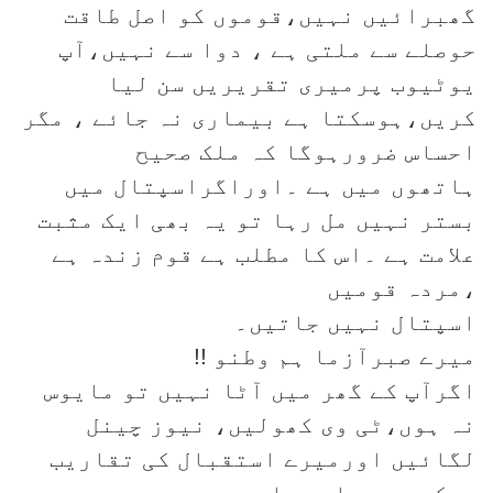
گھبرائیں نہیں،قوموں کو اصل طاقت
حوصلے سے ملتی ہے ، دوا سے نہیں،آپ
یوٹیوب پرمیری تقریریں سن لیا
کریں،ہوسکتا ہے بیماری نہ جائے ، مگر
احساس ضرورہوگا کہ ملک صحیح
ہاتھوں میں ہے ۔اوراگراسپتال میں
بستر نہیں مل رہا تو یہ بھی ایک مثبت
علامت ہے ۔اس کا مطلب ہے قوم زندہ ہے
،مردہ قومیں
اسپتال نہیں جاتیں۔
میرے صبرآزما ہم وطنو !!
اگرآپ کے گھر میں آٹا نہیں تو مایوس
نہ ہوں،ٹی وی کھولیں، نیوز چینل
لگائیں اورمیرے استقبال کی تقاریب
دیکھیں،جہاں جہاں میں