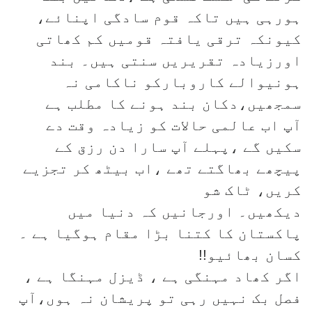
ہورہی ہیں تاکہ قوم سادگی اپنائے،
کیونکہ ترقی یافتہ قومیں کم کھاتی
اورزیادہ تقریریں سنتی ہیں۔ بند
ہونیوالے کاروبارکو ناکامی نہ
سمجھیں،دکان بند ہونے کا مطلب ہے
آپ اب عالمی حالات کو زیادہ وقت دے
سکیں گے ،پہلے آپ سارا دن رزق کے
پیچھے بھاگتے تھے ،اب بیٹھ کر تجزیے
کریں، ٹاک شو
دیکھیں۔ اورجانیں کہ دنیا میں
پاکستان کا کتنا بڑا مقام ہوگیا ہے ۔
کسان بھائیو!!
اگر کھاد مہنگی ہے ، ڈیزل مہنگا ہے ،
فصل بک نہیں رہی تو پریشان نہ ہوں،آپ