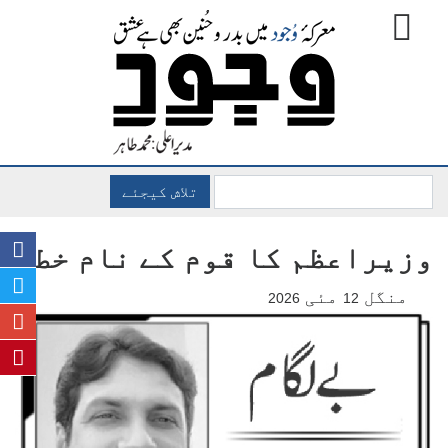
تلاش کیجئے
وزیراعظم کا قوم کے نام خط
منگل
مئی
2026
12