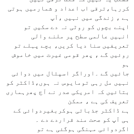
کررہا،ترقی اب اعداد و شمارمیں ہوتی
ہے ، زندگی میں نہیں ،آپ
اپنے بچوں کو روٹی نہ دے سکیں تو
انہیں عالمی سطح پر ملنے والی
تعریفیں سنا دیا کریں، بچے پہلے تو
روئیں گے ، پھر قومی غیرت میں خاموش
ہو
جائیں گے ۔اوراگر اسپتال میں دوائی
نہیں مل رہی تومایوس نہ ہوں،ڈاکٹر کو
بتائیں کہ امریکی صدر نے آج پھرہماری
تعریف کی ہے ، ممکن
ہے ڈاکٹر جذباتی ہوکربغیردوائی کے
ہی آپ کو صحت مند قراردے دے ۔
اگردوائی مہنگی ہوگئی ہے تو