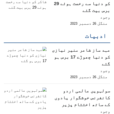
کو دنیا سے رخصت ہوئے 29
برس بیت گئے
وجود
منگل
دسمبر
2023
26
ادبیات
عہد ساز شاعر منیر نیازی
کو دنیا چھوڑے 17 برس ہو
گئے
وجود
منگل
دسمبر
2023
26
سولہویں عالمی اردو
کانفرنس خوشگوار یادوں
کے ساتھ اختتام پزیر
وجود