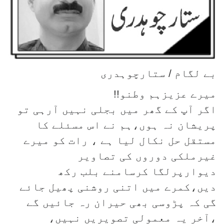
بے لگام / ستارچوہدری
میرے عزیزہم وطنو!!
اگر آپ کے گھر میں بجلی نہیں آرہی تو
پریشان نہ ہوں،ہم نے اس مسئلے کا
مستقل حل نکال لیا ہے ، رات کو میرے
غیرملکی دوروں کی تصاویر
دیوارپرلگا کرسامنے بلب رکھ
دیں،کمرے میں اتنی روشنی پھیل جائے
گی کہ پڑوسی بھی حیران رہ جائیں گے
،آخر یہ معمولی تصویریں نہیں،