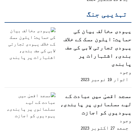
تہذیبی جنگ
یہودی مخالف بیان کی
حمایت: ایلون مسک کے خلاف
یہودی تجارتی لابی کی صف
بندی، اشتہارات پر
پابندی
وجود
اتوار
نومبر
2023
19
مسجد اقصیٰ میں عبادت کے
لیے مسلمانوں پر پابندی،
یہودیوں کو اجازت
وجود
جمعه
اکتوبر
2023
27