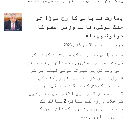
یوکرین اور اس کے مغربی حامیوں کو ...
بھارت نے پانی کا رخ موڑا تو
جنگ ہوگی،نائب وزیراعظم کا
دوٹوک پیغام
وجود
بدھ
جولائی
-
2026
01
سندھ طاس معاہدے کو سبوتاژ کرنے کی
قیمت بھاری ہوگی،پاکستان اپنے جائز
آبی وسائل پر غیرقانونی قبضہ ہر گز
قبول نہیں کرے گا،پانی روکنے کی
بھارتی کوشش کو جنگ تصور کیا جائے
گا، اسحاق ڈار بین الاقوامی معاہدوں
کی خلاف ورزی کے نتائج 2ممالک تک
محدود نہیں رہتے،پاکستان امن کا
داعی ہے اور ہم...