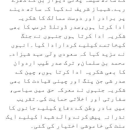
رہے۔شہباز شریف نے کہا کہ ساتھ دینے
پر برادر اور دوست ممالک کا شکریہ
ادا کرتا ہوں،صدر ڈونلڈ ٹرمپ کا بھی
شکریہ ادا کرتا ہوں جنہوں نے جنگ
کیخاتمے کیلیے کردارادا کیا۔انہوں
نے مزید کہا کہ سعودی ولی عہد شہزادہ
محمد بن سلمان، ترک صدر طیب اردوان
کا بھی شکریہ ادا کرتا ہوں، چین کے
صدر شی جن پنگ اور چینی قیادت کا بھی
شکریہ جنہوں نے معرکہ حق میں سیاسی،
سفارتی اور اخلاتی حمایت کی۔تقریب
میں مادر وطن کے دفاع کیلیے جانوں کا
نذرانہ پیش کرنے والے شہدا کیلیے ایک
منٹ کی خاموشی اختیار کی گئی۔