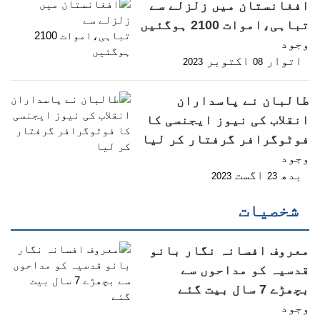
افغانستان میں زلزلے سے
تباہی،اموات 2100 ہوگئیں
وجود
اتوار
اکتوبر
2023
08
طالبان نے پاسداران
انقلاب کی نیوز ایجنسی کا
فوٹوگرافر گرفتار کر لیا
وجود
بدھ
اگست
2023
23
شخصیات
معروف افسانہ نگار بانو
قدسیہ کو مداحوں سے
بچھڑے 7 سال بیت گئے
وجود