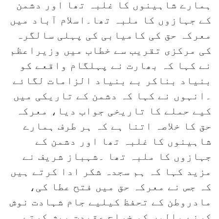
ہمارے شاہینوں کا غلبہ تھا اور دشمن
کے جہازوں کا ملبہ تھا۔اسلام آباد میں
معرکہ حق کی کامیابی کی پہلی سالگرہ
کی مرکزی تقریب سے خطاب میں وزیراعظم
نے کہا کہ بھارت نے پہلگام واقعے کو
بنیاد بناکر بے بنیاد الزامات لگائے
۔انہوں نے کہا کہ دشمن کے تاریکی میں
کیے حملے کا تاریخی جواب دیا، معرکہ
حق کا خلاصہ اتنا ہے کہ ہر طرف ہمارے
شاہینوں کا غلبہ تھا اور دشمن کے
جہازوں کا ملبہ تھا ۔شہباز شریف نے
مزید کہا کہ ہم سجدہ شکر ادا کرتے ہیں
کہ جس نے معرکہ حق میں فتح عطا کی،
مادروطن کے تحفظ کیلیے جام شہادت نوش
کرنے والوں کو خراج عقیدت پیش کرتے