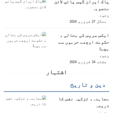
پاک ایران گیس پائپ لائن
منصوبہ
وجود
منگل
فروری
2024
27
ایکس سروس کی بحالی ،
حکومت اوچھے حربوں سے
بچے!
وجود
هفته
فروری
2024
24
اشتہار
دین و تاریخ
مجاہدہ، تزکیہ نفس کا
ذریعہ
وجود