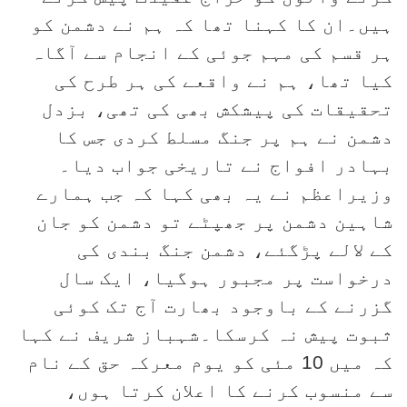
ہیں۔ان کا کہنا تھا کہ ہم نے دشمن کو
ہر قسم کی مہم جوئی کے انجام سے آگاہ
کیا تھا، ہم نے واقعے کی ہر طرح کی
تحقیقات کی پیشکش بھی کی تھی، بزدل
دشمن نے ہم پر جنگ مسلط کردی جس کا
بہادر افواج نے تاریخی جواب دیا۔
وزیراعظم نے یہ بھی کہا کہ جب ہمارے
شاہین دشمن پر جھپٹے تو دشمن کو جان
کے لالے پڑگئے، دشمن جنگ بندی کی
درخواست پر مجبور ہوگیا، ایک سال
گزرنے کے باوجود بھارت آج تک کوئی
ثبوت پیش نہ کرسکا۔شہباز شریف نے کہا
کہ میں 10 مئی کو یوم معرکہ حق کے نام
سے منسوب کرنے کا اعلان کرتا ہوں،