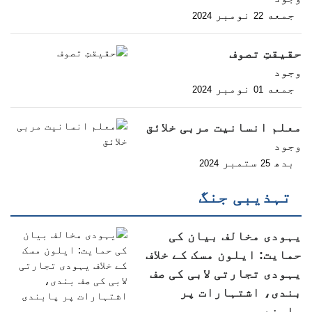
جمعه
نومبر
2024
22
حقیقتِ تصوف
وجود
جمعه
نومبر
2024
01
معلم انسانیت مربی خلائق
وجود
بدھ
ستمبر
2024
25
تہذیبی جنگ
یہودی مخالف بیان کی
حمایت: ایلون مسک کے خلاف
یہودی تجارتی لابی کی صف
بندی، اشتہارات پر
پابندی