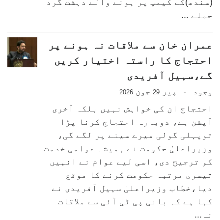
(سندھ)کے کیمپ پر ہونے والے دہشت گرد
حملے ...
عمران خان سے ملاقات نہ ہونے پر
احتجاج کا راستہ اختیار کریں
گے،سہیل آفریدی
وجود
پیر
جون
-
2026
29
احتجاج ان کی خواہش نہیں بلکہ آخری
آپشن ہے، دوبارہ احتجاج کرنا پڑا
توپہلی گولی میرے سینے پر لگے گی،
وزیراعلیٰ حکومت نے ہمیشہ عوامی خدمت
کو ترجیح دی، اسی لیے عوام نے انہیں
تیسری مرتبہ حکومت کرنے کا موقع
دیا،خطاب وزیراعلیٰ سہیل آفریدی نے
کہا ہے کہ بانی پی ٹی آئی سے ملاقات
نہ...