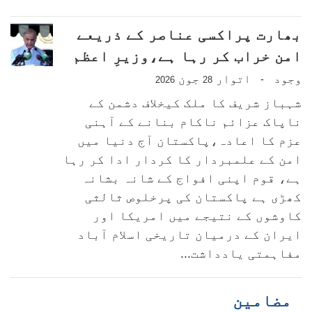
بھارت پراکسی عناصر کے ذریعے
امن خراب کر رہا ہے،وزیرِ اعظم
وجود
اتوار
جون
-
2026
28
شہباز شریف کا ملک کیخلاف دشمن کے
ناپاک عزائم ناکام بنانے کے آہنی
عزم کا اعادہ،پاکستان آج دنیا میں
امن کے علمبردار کا کردار ادا کر رہا
ہے، قوم اپنی افواج کے شانہ بشانہ
کھڑی ہے پاکستان کی پرخلوص ثالثی
کاوشوں کے نتیجے میں امریکا اور
ایران کے درمیان تاریخی اسلام آباد
مفاہمتی یادداشت...
مضامین