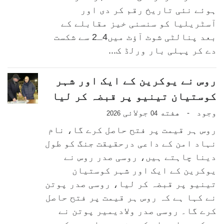
ہوئے نئی تاریخ رقم کر دی اور
آسٹریلیا کو سنسنی خیز مقابلے کے
بعد پنالٹی شوٹ آؤٹ میں4ـ2 سے شکست
دے کر پہلی بار ورلڈ ک...
روس نے یوکرین کے ایک اور شہر
کوستیان تینیو پر قبضہ کر لیا
وجود
هفته
جولائی
-
2026
04
روس ہر قیمت پر فتح حاصل کرے گا، نام
نہاد امن کے داعی درحقیقت جنگ کو طول
دینا چاہتے ہیں، روسی صدر روس نے
یوکرین کے ایک اور شہر کوستیان
تینیو پر قبضہ کر لیا، روسی صدر پوتن
نے کہا ہے کہ روس ہر قیمت پر فتح حاصل
کرے گا۔ روسی صدر ولادیمیر پوتن نے