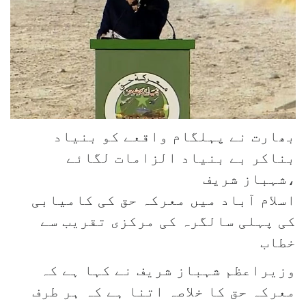
بھارت نے پہلگام واقعے کو بنیاد
بناکر بے بنیاد الزامات لگائے
،شہباز شریف
اسلام آباد میں معرکہ حق کی کامیابی
کی پہلی سالگرہ کی مرکزی تقریب سے
خطاب
وزیراعظم شہباز شریف نے کہا ہے کہ
معرکہ حق کا خلاصہ اتنا ہے کہ ہر طرف