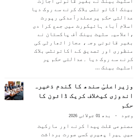
اسٹیٹ بینک نے بغیر قانونی اجازت
بینک اکائو نٹس بلاک کرنے سے روک دیا
عدالتی حکم پرعملدرآمدکی رپورٹ
اسلام آباد ہائیکورٹ میں جمع کرا دی
،اعلامیہ سٹیٹ بینک آف پاکستان نے
بغیر قانونی وجہ، مجاز اتھارٹی کی
منظوری اور تصدیق کے اکائونٹس بلاک
کرنے سے روک دیا ۔عدالتی حکم پر
اسٹیٹ بینک ...
وزیراعلیٰ سندھ کا گندم ذخیرہ
اندوزی کیخلاف کریک ڈائون کا
حکم
وجود
بدھ
جولائی
-
2026
01
مصنوعی قلت پیدا کرنے اور مارکیٹ
میں ہیرا پھیری کسی صورت برداشت