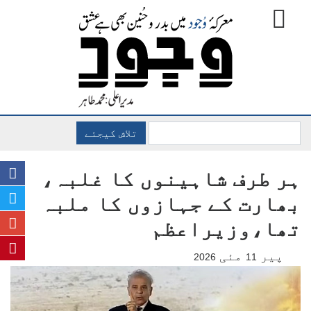
تلاش کیجئے
ہر طرف شاہینوں کا غلبہ،
بھارت کے جہازوں کا ملبہ
تھا،وزیراعظم
پیر
مئی
2026
11