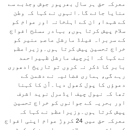
معرکہ حق ہر سال بھرپور جوش وجذبے سے
منایا جائے گا۔انہوں نے کہا کہ وطن
کے شہدا، ان کے اہلخانہ اور عوام کو
سلام پیش کرتا ہوں، بہادر مسلح افواج
کے سربراہ فیلڈ مارشل عاصم منیر کو
خراج تحسین پیش کرتا ہوں۔وزیراعظم
نے کہا کہ ایٔرچیف مارشل ظہیراحمد
بابر کا ذکر نہ کروں تو تاریخ ادھوری
رہے گی، ہماری فضائیہ نے دشمن کے
دعوؤں کا پول کھول دیا۔اُن کا کہنا
تھا کہ نیول چیف ایڈمرل نوید اشرف
اور بحریہ کے جوانوں کو خراج تحسین
پیش کرتا ہوں۔وزیراعظم نے کہا کہ
معرکہ حق میں 24 کروڑ عوام اپنی افواج
کے ساتھ سیسہ پلائی دیوار بن کے کھڑے