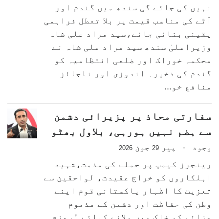
نہیں کی جائے گی سندھ میں گندم اور
آٹے کی مناسب قیمت پر بلا تعطل فراہمی
یقینی بنائی جائے،سید مراد علی شاہ
وزیراعلیٰ سندھ سید مراد علی شاہ نے
محکمہ خوراک اور ضلعی انتظامیہ کو
گندم کی ذخیرہ اندوزی اور ناجائز
منافع خو...
سفارتی محاذ پر پزیرائی دشمن
سے ہضم نہیں ہورہی، بلاول بھٹو
وجود
پیر
جون
-
2026
29
رینجرز کیمپ پر حملے کی مذمت،شہید
اہلکاروں کو خراج عقیدت، لواحقین سے
تعزیت کا اظہار پاکستانی قوم اپنے
وطن کی حفاظت اور دشمن کے مذموم
عزائم کو خاک میں ملانے کیلئے پُرعزم