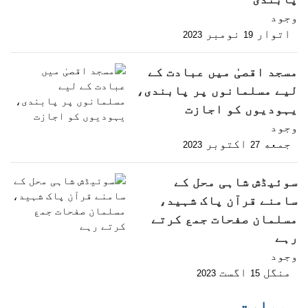
وجود
اتوار
نومبر
2023
19
مسجد اقصیٰ میں عبادت کے
لیے مسلمانوں پر پابندی،
یہودیوں کو اجازت
وجود
جمعه
اکتوبر
2023
27
سوئیڈش شاہی محل کے
سامنے قرآن پاک شہید،
مسلمان صفحات جمع کرتے
رہے
وجود
منگل
اگست
2023
15
بھارت