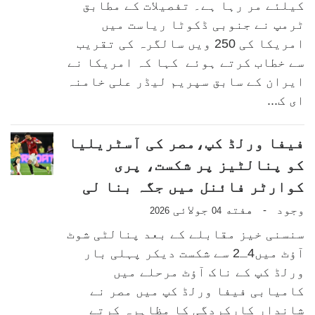
کیلئے مر رہا ہے۔ تفصیلات کے مطابق
ٹرمپ نے جنوبی ڈکوٹا ریاست میں
امریکا کی 250 ویں سالگرہ کی تقریب
سے خطاب کرتے ہوئے کہا کہ امریکا نے
ایران کے سابق سپریم لیڈر علی خامنہ
ای ک...
فیفا ورلڈ کپ،مصر کی آسٹریلیا
کو پنالٹیز پر شکست، پری
کوارٹر فائنل میں جگہ بنا لی
وجود
هفته
جولائی
-
2026
04
سنسنی خیز مقابلے کے بعد پنالٹی شوٹ
آؤٹ میں4ـ2 سے شکست دیکر پہلی بار
ورلڈ کپ کے ناک آؤٹ مرحلے میں
کامیابی فیفا ورلڈ کپ میں مصر نے
شاندار کارکردگی کا مظاہرہ کرتے