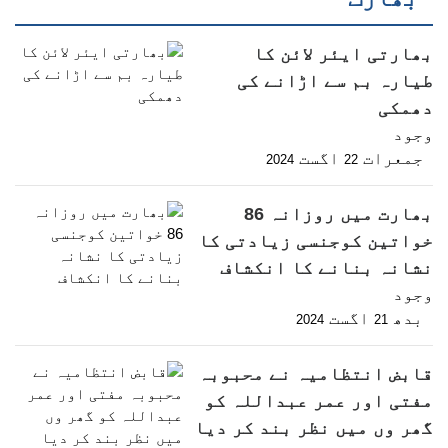
بھارتی ایئر لائن کا
طیارہ بم سے اڑانے کی
دھمکی
وجود
جمعرات
اگست
2024
22
بھارت میں روزانہ 86
خواتین کوجنسی زیادتی کا
نشانہ بنانے کا انکشاف
وجود
بدھ
اگست
2024
21
قابض انتظامیہ نے محبوبہ
مفتی اور عمر عبداللہ کو
گھر وں میں نظر بند کر دیا