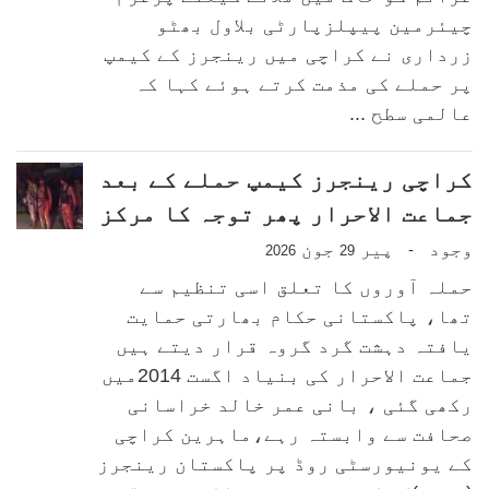
چیئرمین پیپلزپارٹی بلاول بھٹو
زرداری نے کراچی میں رینجرز کے کیمپ
پر حملے کی مذمت کرتے ہوئے کہا کہ
عالمی سطح ...
کراچی رینجرز کیمپ حملے کے بعد
جماعت الاحرار پھر توجہ کا مرکز
وجود
پیر
جون
-
2026
29
حملہ آوروں کا تعلق اسی تنظیم سے
تھا، پاکستانی حکام بھارتی حمایت
یافتہ دہشت گرد گروہ قرار دیتے ہیں
جماعت الاحرار کی بنیاد اگست 2014میں
رکھی گئی ، بانی عمر خالد خراسانی
صحافت سے وابستہ رہے،ماہرین کراچی
کے یونیورسٹی روڈ پر پاکستان رینجرز