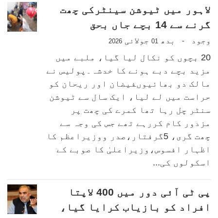
لاہور میں ٹیوشن سینٹرکی چھت
گرنے سے 14 بچے جاں بحق
وجود
بدھ
جولائی
-
2026
01
20 بچوں کو نکال لیا گیا، ملبے میں
مزید بچے دبے ہونے کا خدشہ۔پولیس نے
مالک دو بھائیوںفیضان اور ریحان کو
حراست میں لے لیا، ایک سال سے ٹیوشن
سنٹر چل رہا تھا کمرے کی چھت پر
مزدور کام کررہے تھے جس کی وجہ سے
چھت گری، 5گرفتار،صدر ووزیراعظم کا
اظہار افسوس،وزیراعلیٰ کا صوبے کے
اسکولوں کی...
پی ٹی آئی دور میں 400 لاپتا
افراد کو بازیاب کرایا گیا،