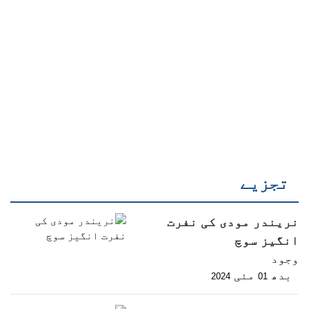
تجزیے
نریندر مودی کی نفرت
انگیز سوچ
وجود
بدھ
مئی
2024
01