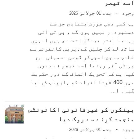
اسد قیصر
وجود
بدھ
جولائی
-
2026
01
ہم کسی بھی صورت بنیادی حق سے
دستبردار نہیں ہوں گے ، پی ٹی آئی
رہنما اختر مینگل اتحادی ہیں انہیں
ساتھ لے کر چلیں گے،پریس کانفرنس سے
خطاب سابق اسپیکر قومی اسمبلی اور
پی ٹی آئی رہنما اسد قیصر نے دعوی
کیا ہے کہ تحریک انصاف کے دور حکومت
میں 400 لاپتا افراد کو بازیاب کرایا
گیا۔ ا...
بینکوں کو غیرقانونی اکائونٹس
منجمد کرنے سے روک دیا
وجود
بدھ
جولائی
-
2026
01