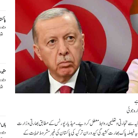
پاکست
وجود
اتو
مقبو
وجود
اتو
ہے
رہ جوئی
رکیہ سے تجارتی و تعلیمی روابط معطل کر دیے۔ میڈیارپورٹس کے مطابق بھارتی وزارت
ہاں خ
ں، یہ فیصلہ پاک بھارت کشیدگی کیدوران ترکیہ کی پاکستان کی غیرمشروط حمایت کے
وجود