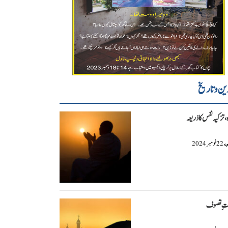
ین و تاریخ
ہ، تزکیہ نفس کا ذریعہ
عه
نومبر
2024
22
تِ تصوف