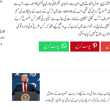
اتو
دمختاری پر سوال اٹھاتے ہیں، ان سے روابط پر نظرثانی ہماری پالیسی کا حصہ ہے۔اس سے
 بھی منسوخ کردی گئی تھی، اس کے علاوہ بھارت میں ترکیہ کے سیب کے بائیکاٹ کی مہم
الی معروف ترک کمپنی سیلیبی نے بھارت کی جانب سے سیکیورٹی کلیئرنس منسوخ کرنے
نی نے اپنی درخواست میں کہا ہے کہ یہ واضح کیے بغیر کہ کس طرح کوئی ادارہ قومی
تاریخ
ور پر دفاع نہیں کیا جاسکتا۔
وجود
بد
یں
پوسٹ کریں
پوسٹ کریں
 تاب ہے اور وہ ڈیل ہونے کیلئے مر رہا ہے۔ تفصیلات کے مطابق
یں سالگرہ کی تقریب سے خطاب کرتے ہوئے کہا کہ امریکا نے ایران کے سابق سپریم لیڈر علی خامنہ