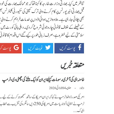
تناظر میں کیا۔بھارتی وزارت خارجہ کا کہنا تھا کہ جو ممالک بھارت کی خو
قبل بھارتی ائیرپورٹس پر کام کرنے والی ترک کمپنی کی سکیورٹی کلیئرنس
بھی چلائی جا رہی ہے۔علاوہ ازیں ہوائی اڈوں پر خدمات فراہم کرنے و
کے فیصلے کے خلاف قانونی چارہ جوئی شروع کردی۔دہلی ہائی کورٹ میں کمپ
سلامتی کے لیے خطرہ ہے، صرف زبانی طور پر کیے گئے اس اقدام کا قانونی ط
پوسٹ کریں
ٹویٹ کریں
پوسٹ کر
متعلقہ خبریں
خامنہ ای کی آخری رسومات کیلئے ایران کو ایک ہفتے کی چھٹی دی، ٹرمپ
وجود
هفته
جولائی
-
2026
04
امریکی صدر ڈونلڈ ٹرمپ نے کہا کہ ایران امریکا کے ساتھ سمجھوتہ کرنے کے لیے بے
ٹرمپ نے جنوبی ڈکوٹا ریاست میں امریکا کی 250 و
ای ک...