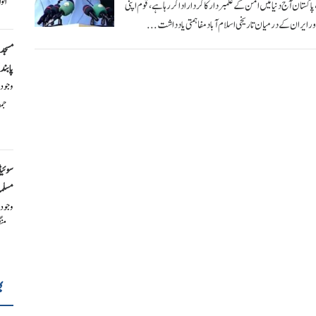
اتو
ستان آج دنیا میں امن کے علمبردار کا کردار ادا کر رہا ہے، قوم اپنی
اور ایران کے درمیان تاریخی اسلام آباد مفاہمتی یادداشت...
مسجد 
پابند
وجود
جم
سوئی
مسلم
وجود
من
ب