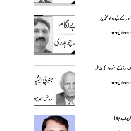
انیوں کے لیے دو خوشخبریاں
ار
جولائی
2026
05
ضہ وادی کے اسکولوں کی بندش
ار
جولائی
2026
05
ریدا ہے جہاز!