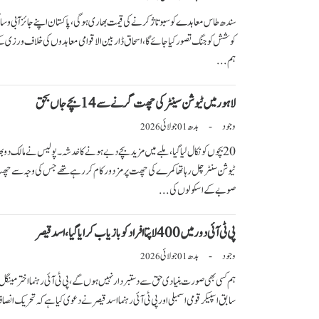
سندھ طاس معاہدے کو سبوتاژ کرنے کی قیمت بھاری ہوگی،پاکستان اپنے جائز آبی وسائل
ہم...
لاہور میں ٹیوشن سینٹرکی چھت گرنے سے 14 بچے جاں بحق
وجود
بدھ
جولائی
-
2026
01
20 بچوں کو نکال لیا گیا، ملبے میں مزید بچے دبے ہونے کا خدشہ۔پولیس نے مالک
صوبے کے اسکولوں کی...
پی ٹی آئی دور میں 400 لاپتا افراد کو بازیاب کرایا گیا، اسد قیصر
وجود
بدھ
جولائی
-
2026
01
ہم کسی بھی صورت بنیادی حق سے دستبردار نہیں ہوں گے ، پی ٹی آئی رہنما اختر م
سابق اسپیکر قومی اسمبلی اور پی ٹی آئی رہنما اسد قیصر نے دعوی کیا ہے کہ تحریک انصاف کے دور حکومت میں 400 لاپتا 