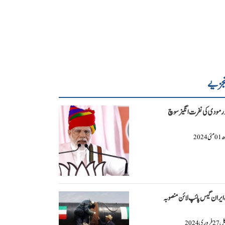
جزیے
ر مودی کی نفرت انگیز سوچ
ھ
مئی
2024
01
یران گیس پائپ لائن منصوبہ
گل
فروری
2024
27