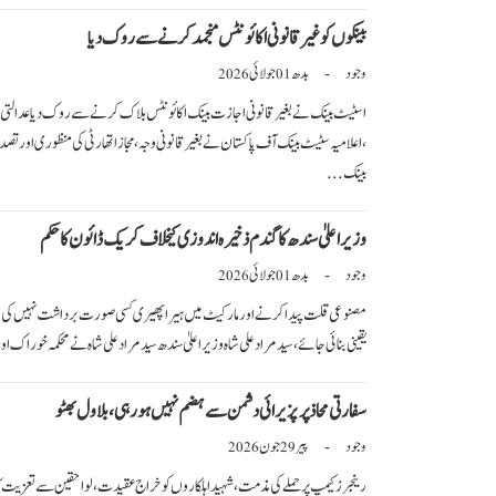
بینکوں کو غیرقانونی اکائونٹس منجمد کرنے سے روک دیا
وجود
بدھ
جولائی
-
2026
01
اسٹیٹ بینک نے بغیر قانونی اجازت بینک اکائو نٹس بلاک کرنے سے روک دیا عدالتی ح
،اعلامیہ سٹیٹ بینک آف پاکستان نے بغیر قانونی وجہ، مجاز اتھارٹی کی منظوری اور
بینک ...
وزیراعلیٰ سندھ کا گندم ذخیرہ اندوزی کیخلاف کریک ڈائون کا حکم
وجود
بدھ
جولائی
-
2026
01
مصنوعی قلت پیدا کرنے اور مارکیٹ میں ہیرا پھیری کسی صورت برداشت نہیں کی جائ
یقینی بنائی جائے،سید مراد علی شاہ وزیراعلیٰ سندھ سید مراد علی شاہ نے محکمہ خوراک اور
سفارتی محاذ پر پزیرائی دشمن سے ہضم نہیں ہورہی، بلاول بھٹو
وجود
پیر
جون
-
2026
29
رینجرز کیمپ پر حملے کی مذمت،شہید اہلکاروں کو خراج عقیدت، لواحقین سے تعزیت کا