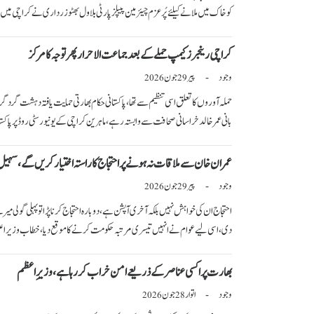
کو خاک میں ملانے کیلئے پُرعزم چیئرمین پیپلزپارٹی بلاول بھٹو زرداری نے کراچی میں 
کراچی رینجرز کیمپ حملے کے بعد جماعت الاحرار پھر توجہ کا مرکز
وجود
پیر
جون
-
2026
29
بانی عمر خالد خراسانی صحافت سے وابستہ رہے،ماہرین کراچی کے یونیورسٹی روڈ پر پ
عمران خان سے ملاقات نہ ہونے پر احتجاج کا راستہ اختیار کریں گے،سہیل
وجود
پیر
جون
-
2026
29
احتجاج ان کی خواہش نہیں بلکہ آخری آپشن ہے، دوبارہ احتجاج کرنا پڑا توپہلی گولی م
دی، اسی لیے عوام نے انہیں تیسری مرتبہ حکومت کرنے کا موقع دیا،خطاب وزیراعلیٰ س
بھارت پراکسی عناصر کے ذریعے امن خراب کر رہا ہے،وزیرِ اعظم
وجود
اتوار
جون
-
2026
28