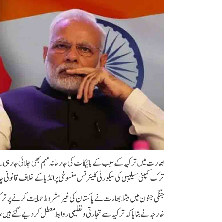
بھارت میں ترکیہ کے سیب کے بائیکاٹ کی جارحانہ مہم بھی چلائی جا رہی 
ترک کمپنی سیلیبی کی سیکورٹی کلیئرنس منسوخی پر انڈیا کے خلاف قانونی چا
جنگی جنون میں مبتلا بھارت نے پاکستان کی غیر مشروط حمایت کرنے پر ت
خارجہ نے بتایاکہ ترکیہ سے تجارتی و تعلیمی روابط معطل کرد یے گئے ہی