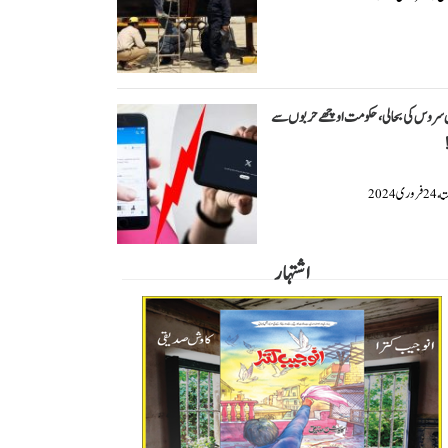
 سروس کی بحالی ، حکومت اوچھے حربوں سے
ته
فروری
2024
24
اشتہار