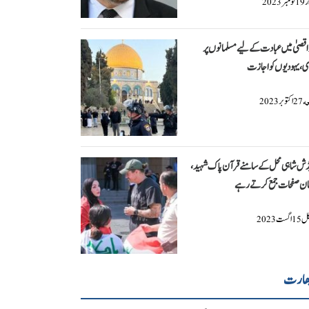
ار
نومبر
2023
19
اقصیٰ میں عبادت کے لیے مسلمانوں پر
ی، یہودیوں کو اجازت
عه
اکتوبر
2023
27
ڈش شاہی محل کے سامنے قرآن پاک شہید،
ان صفحات جمع کرتے رہے
گل
اگست
2023
15
ھارت