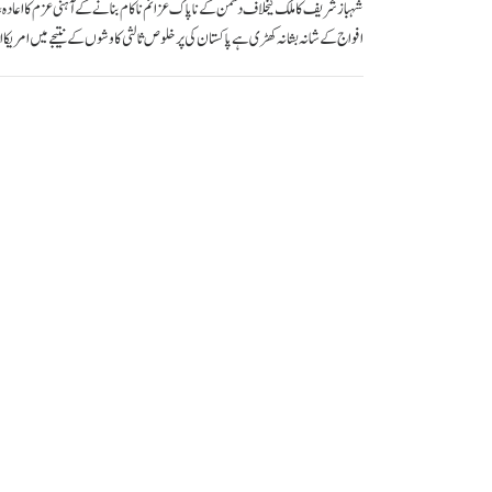
شہباز شریف کا ملک کیخلاف دشمن کے ناپاک عزائم ناکام بنانے کے آہنی عزم کا اعادہ،پاک
افواج کے شانہ بشانہ کھڑی ہے پاکستان کی پرخلوص ثالثی کاوشوں کے نتیجے میں امریکا 