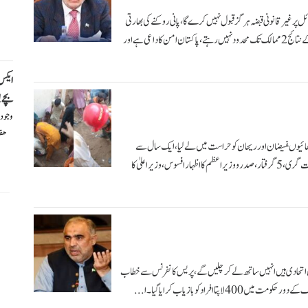
 پر غیرقانونی قبضہ ہر گز قبول نہیں کرے گا،پانی روکنے کی بھارتی
کوشش کو جنگ تصور کیا جائے گا، اسحاق ڈار بین الاقوامی معاہدوں کی خلاف ورزی کے نتائج 2ممالک تک محدود نہیں رہتے،پاکستان امن کا داعی ہے اور
ایکس
بچے!
وجود
هف
 دو بھائیوںفیضان اور ریحان کو حراست میں لے لیا، ایک سال سے
ٹیوشن سنٹر چل رہا تھا کمرے کی چھت پر مزدور کام کررہے تھے جس کی وجہ سے چھت گری، 5گرفتار،صدر ووزیراعظم کا اظہار افسوس،وزیراعلیٰ کا
ینگل اتحادی ہیں انہیں ساتھ لے کر چلیں گے،پریس کانفرنس سے خطاب
افراد کو بازیاب کرایا گیا۔ ا...