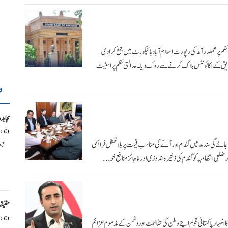
کم پرعملدرآمدکی رپورٹ اسلام آباد ہائیکورٹ میں جمع کرا دی
 تصدیق کے اکائونٹس بلاک کرنے سے روک دیا ۔عدالتی حکم پر اسٹیٹ
د
مجاہد
وجود
جم
ے گی سندھ میں گندم اور آٹے کی مناسب قیمت پر بلا تعطل فراہمی
 ضلعی انتظامیہ کو گندم کی ذخیرہ اندوزی اور ناجائز منافع خو...
حقیق
وجود
 اظہار پاکستانی قوم اپنے وطن کی حفاظت اور دشمن کے مذموم عزائم