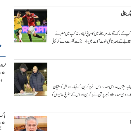
 بنا لی
یں4ـ2 سے شکست دیکر پہلی بار ورلڈ کپ کے ناک آؤٹ مرحلے میں کامیابی فیفا ورلڈ کپ میں مصر نے
شاندار کارکردگی کا مظاہرہ کرتے ہوئے نئی تاریخ رقم کر دی اور آسٹریلیا کو سنسنی خیز مقابلے کے بعد پنالٹی شوٹ آؤٹ میں4ـ2 سے شکست دے کر پہلی
ت
نریند
وجود
بد
نا چاہتے ہیں، روسی صدر روس نے یوکرین کے ایک اور شہر کوستیان
گا۔ روسی صدر ولادیمیر پوتن نے یوکرین اور اس کے مغربی حامیوں کو
پاک ا
وجود
من