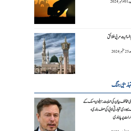
عه
نومبر
2024
01
انسانیت مربی خلائق
ھ
ستمبر
2024
25
ہذیبی جنگ
 مخالف بیان کی حمایت: ایلون مسک کے
یہودی تجارتی لابی کی صف بندی،
رات پر پابندی