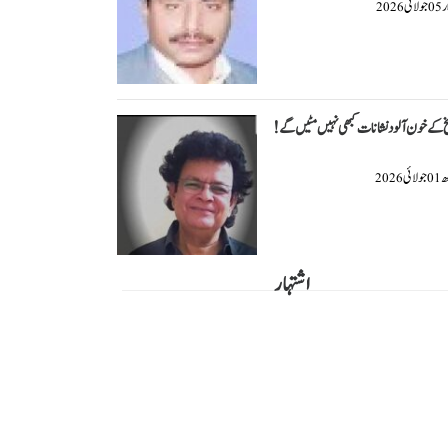
ار
جولائی
2026
05
 کے خون آلود نشانات کبھی نہیں مٹیں گے!
ھ
جولائی
2026
01
اشتہار