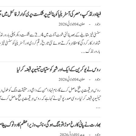
فیفا ورلڈ کپ،مصر کی آسٹریلیا کو پنالٹیز پر شکست، پری کوارٹر فائنل میں جگہ
وجود
هفته
جولائی
-
2026
04
سنسنی خیز مقابلے کے بعد پنالٹی شوٹ آؤٹ م
بار ورلڈ ک...
روس نے یوکرین کے ایک اور شہر کوستیان تینیو پر قبضہ کر لیا
وجود
هفته
جولائی
-
2026
04
روس ہر قیمت پر فتح حاصل کرے گا، نام نہاد امن کے داعی درحقیقت جنگ کو طول دی
تینیو پر قبضہ کر لیا، روسی صدر پوتن نے کہا ہے کہ روس ہر قیمت پر فتح حاصل کرے 
...
بھارت نے پانی کا رخ موڑا تو جنگ ہوگی،نائب وزیراعظم کا دوٹوک پیغام
وجود
بدھ
جولائی
-
2026
01