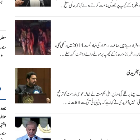
جم
رینجرز کے کیمپ پر حملے کی مذمت کرتے ہوئے کہا کہ عالمی سطح ...
معلم 
حملہ آوروں کا تعلق اسی تنظیم سے تھا، پاکستانی حکام بھارتی حمایت یافتہ دہشت گرد گروہ قرار دیتے ہیں جماعت الاحرار کی بنیاد اگست 2014میں رکھی گئی ،
وجود
اکستان رینجرز (سندھ)کے کیمپ پر ہونے والے دہشت گرد حملے ...
بد
 آفریدی
ت
یرے سینے پر لگے گی، وزیراعلیٰ حکومت نے ہمیشہ عوامی خدمت کو ترجیح
ہیل آفریدی نے کہا ہے کہ بانی پی ٹی آئی سے ملاقات نہ...
یہودی
خلاف 
اشتہا
وجود