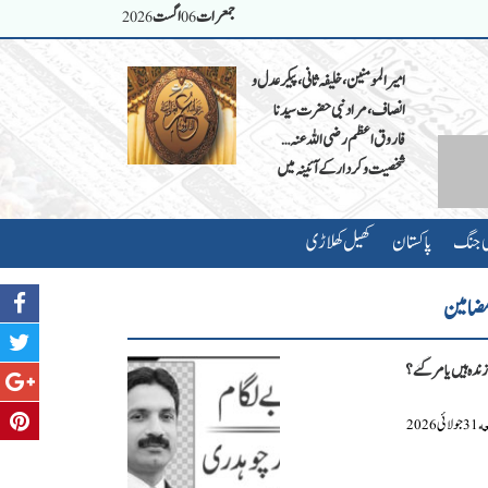
جمعرات
اگست
2026
06
امیر المومنین، خلیفہ ثانی، پیکر عدل و
انصاف، مراد نبی حضرت سیدنا
فاروق اعظم رضی اللہ عنہ…
شخصیت و کردار کے آئینہ میں
ی جنگ
پاکستان
کھیل کھلاڑی
ضامین
دہ ہیں یا مرگئے ؟
عه
جولائی
2026
31