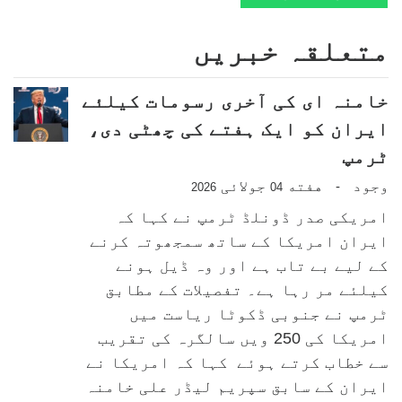
متعلقہ خبریں
خامنہ ای کی آخری رسومات کیلئے
ایران کو ایک ہفتے کی چھٹی دی،
ٹرمپ
وجود
هفته
جولائی
-
2026
04
امریکی صدر ڈونلڈ ٹرمپ نے کہا کہ
ایران امریکا کے ساتھ سمجھوتہ کرنے
کے لیے بے تاب ہے اور وہ ڈیل ہونے
کیلئے مر رہا ہے۔ تفصیلات کے مطابق
ٹرمپ نے جنوبی ڈکوٹا ریاست میں
امریکا کی 250 ویں سالگرہ کی تقریب
سے خطاب کرتے ہوئے کہا کہ امریکا نے
ایران کے سابق سپریم لیڈر علی خامنہ