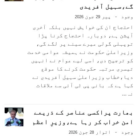
گے،سہیل آفریدی
وجود
پیر
جون
-
2026
29
احتجاج ان کی خواہش نہیں بلکہ آخری
آپشن ہے، دوبارہ احتجاج کرنا پڑا
توپہلی گولی میرے سینے پر لگے گی،
وزیراعلیٰ حکومت نے ہمیشہ عوامی خدمت
کو ترجیح دی، اسی لیے عوام نے انہیں
تیسری مرتبہ حکومت کرنے کا موقع
دیا،خطاب وزیراعلیٰ سہیل آفریدی نے
کہا ہے کہ بانی پی ٹی آئی سے ملاقات
نہ...
بھارت پراکسی عناصر کے ذریعے
امن خراب کر رہا ہے،وزیرِ اعظم
وجود
اتوار
جون
-
2026
28