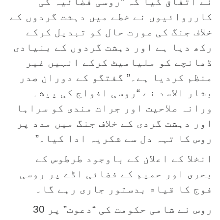
نے اتفاق کیا کہ “روسی فضائیہ کی
کارروائیوں نے خطے میں دہشت گردوں کے
خلاف جنگ کی صورت حال کو تبدیل کرکے
رکھ دیا ہے اور دہشت گردوں کے بنیادی
ڈھانچے کو ملیامیٹ کرکے انہیں غیر
منظم کردیا ہے۔” گفتگو کے دوران صدر
بشار الاسد نے “روسی افواج کی پیشہ
ورانہ صلاحیت اور جرات مندی کو سراہا
اور دہشت گردی کے خلاف جنگ میں مدد پر
روس کا تہہ دل سے شکریہ ادا کیا۔”
انخلا کے اعلان کے باوجود طرطوس کے
بحری اور حمیم کے فضائی اڈے پر روسی
فوج کا قیام بدستور جاری رہے گا۔
روس نے شامی حکومت کی “دعوت” پر 30