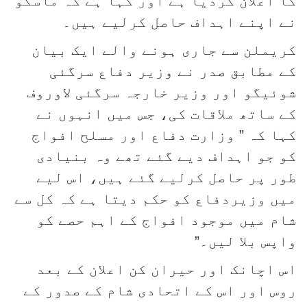
کا اعلان کردیا ہے اور کہا ہے کہ ماسکو
نے اپنے اہداف حاصل کرلیے ہیں۔
کریملن سے جاری ہونے والے ایک بیان
کے مطابق صدر نے وزیر دفاع سرگئی
شوئیگو اور وزیر خارجہ سرگئی لاوروف
کے ساتھ ملاقات کی، جس میں انہوں نے
کہا کہ ” وزارت دفاع اور مسلح افواج
کو جو اہداف دیے گئے تھے وہ بنیادی
طور پر حاصل کرلیے گئے ہیں، اس لیے
میں وزیردفاع کو حکم دیتا ہے کہ کل سے
شام میں موجود افواج کے اہم حصے کو
واپس بلا لیں۔”
اس اچانک اور حیران کن اعلان کے بعد
روس اور اس کے اتحادی شام کے صدور کے