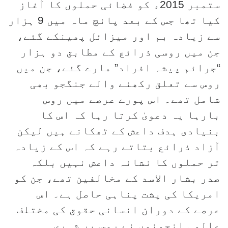
ستمبر 2015ء کو فضائی حملوں کا آغاز
کیا تھا جس کے بعد پانچ ماہ میں 9 ہزار
سے زیادہ بم اور میزائل پھینکے گئے،
جن میں روسی ذرائع کے مطابق دو ہزار
“جرائم پیشہ افراد” مارے گئے، جن میں
روس سے تعلق رکھنے والے جنگجو بھی
شامل تھے۔ اس پورے عرصے میں روس
بارہا یہ دعویٰ کرتا رہا کہ اس کا
بنیادی ہدف داعش کے ٹھکانے ہیں لیکن
آزاد ذرائع بتاتے رہے کہ اس کے زیادہ
تر حملوں کا نشانہ داعش نہیں بلکہ
صدر بشار الاسد کے مخالفین تھے، جن کو
امریکا کی پشت پناہی حاصل ہے۔ اس
عرصے کے دوران انسانی حقوق کی مختلف
عالمی انجمنوں نے روس پر شہری