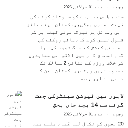
وجود
بدھ
جولائی
-
2026
01
سندھ طاس معاہدے کو سبوتاژ کرنے کی
قیمت بھاری ہوگی،پاکستان اپنے جائز
آبی وسائل پر غیرقانونی قبضہ ہر گز
قبول نہیں کرے گا،پانی روکنے کی
بھارتی کوشش کو جنگ تصور کیا جائے
گا، اسحاق ڈار بین الاقوامی معاہدوں
کی خلاف ورزی کے نتائج 2ممالک تک
محدود نہیں رہتے،پاکستان امن کا
داعی ہے اور ہم...
لاہور میں ٹیوشن سینٹرکی چھت
گرنے سے 14 بچے جاں بحق
وجود
بدھ
جولائی
-
2026
01
20 بچوں کو نکال لیا گیا، ملبے میں