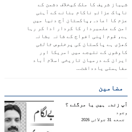
شہباز شریف کا ملک کیخلاف دشمن کے
ناپاک عزائم ناکام بنانے کے آہنی
عزم کا اعادہ،پاکستان آج دنیا میں
امن کے علمبردار کا کردار ادا کر رہا
ہے، قوم اپنی افواج کے شانہ بشانہ
کھڑی ہے پاکستان کی پرخلوص ثالثی
کاوشوں کے نتیجے میں امریکا اور
ایران کے درمیان تاریخی اسلام آباد
مفاہمتی یادداشت...
مضامین
آپ زندہ ہیں یا مرگئے ؟
وجود
جمعه
جولائی
2026
31