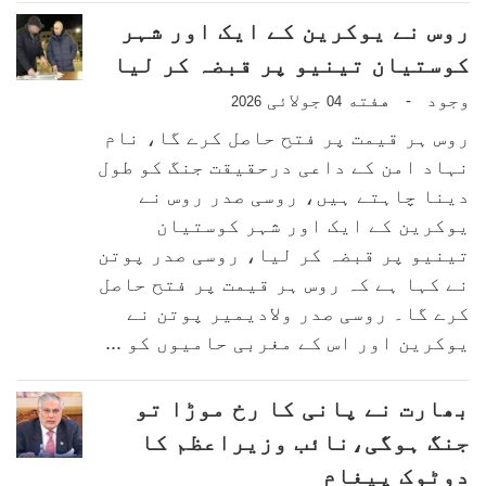
روس نے یوکرین کے ایک اور شہر
کوستیان تینیو پر قبضہ کر لیا
وجود
هفته
جولائی
-
2026
04
روس ہر قیمت پر فتح حاصل کرے گا، نام
نہاد امن کے داعی درحقیقت جنگ کو طول
دینا چاہتے ہیں، روسی صدر روس نے
یوکرین کے ایک اور شہر کوستیان
تینیو پر قبضہ کر لیا، روسی صدر پوتن
نے کہا ہے کہ روس ہر قیمت پر فتح حاصل
کرے گا۔ روسی صدر ولادیمیر پوتن نے
یوکرین اور اس کے مغربی حامیوں کو ...
بھارت نے پانی کا رخ موڑا تو
جنگ ہوگی،نائب وزیراعظم کا
دوٹوک پیغام