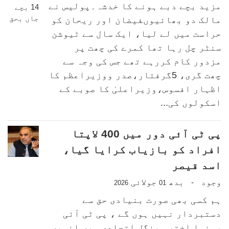
مزید بچے دبے ہونے کا خدشہ۔پولیس نے
مالک دو بھائیوںفیضان اور ریحان کو
حراست میں لے لیا، ایک سال سے ٹیوشن
سنٹر چل رہا تھا کمرے کی چھت پر
مزدور کام کررہے تھے جس کی وجہ سے
چھت گری، 5گرفتار،صدر ووزیراعظم کا
اظہار افسوس،وزیراعلیٰ کا صوبے کے
اسکولوں کی...
پی ٹی آئی دور میں 400 لاپتا
افراد کو بازیاب کرایا گیا،
اسد قیصر
وجود
بدھ
جولائی
-
2026
01
ہم کسی بھی صورت بنیادی حق سے
دستبردار نہیں ہوں گے ، پی ٹی آئی
رہنما اختر مینگل اتحادی ہیں انہیں