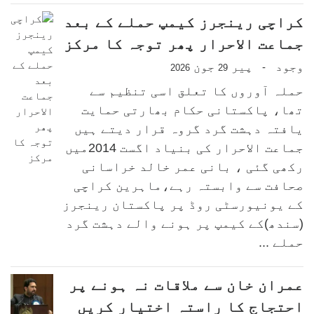
کراچی رینجرز کیمپ حملے کے بعد
جماعت الاحرار پھر توجہ کا مرکز
وجود
پیر
جون
-
2026
29
حملہ آوروں کا تعلق اسی تنظیم سے
تھا، پاکستانی حکام بھارتی حمایت
یافتہ دہشت گرد گروہ قرار دیتے ہیں
جماعت الاحرار کی بنیاد اگست 2014میں
رکھی گئی ، بانی عمر خالد خراسانی
صحافت سے وابستہ رہے،ماہرین کراچی
کے یونیورسٹی روڈ پر پاکستان رینجرز
(سندھ)کے کیمپ پر ہونے والے دہشت گرد
حملے ...
عمران خان سے ملاقات نہ ہونے پر
احتجاج کا راستہ اختیار کریں