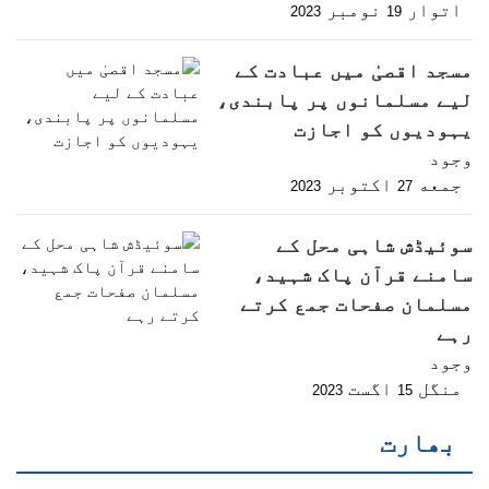
اتوار
نومبر
2023
19
مسجد اقصیٰ میں عبادت کے
لیے مسلمانوں پر پابندی،
یہودیوں کو اجازت
وجود
جمعه
اکتوبر
2023
27
سوئیڈش شاہی محل کے
سامنے قرآن پاک شہید،
مسلمان صفحات جمع کرتے
رہے
وجود
منگل
اگست
2023
15
بھارت