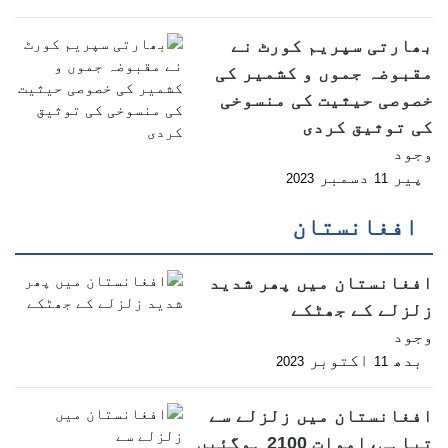
بھارتی سپریم کورٹ نے
مقبوضہ جموں و کشمیر کی
خصوصی حیثیت کی منسوخی
کی توثیق کردی
وجود
پیر
دسمبر
2023
11
افغانستان
افغانستان میں پھر شدید
زلزلے کے جھٹکے
وجود
بدھ
اکتوبر
2023
11
افغانستان میں زلزلے سے
تباہی،اموات 2100 ہوگئیں