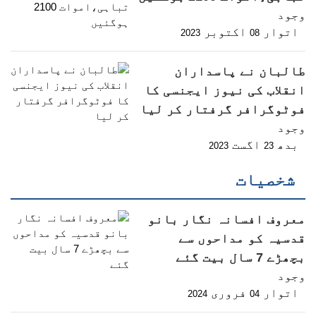
وجود
اتوار
اکتوبر
2023
08
طالبان نے پاسداران
انقلاب کی نیوز ایجنسی کا
فوٹوگرافر گرفتار کر لیا
وجود
بدھ
اگست
2023
23
شخصیات
معروف افسانہ نگار بانو
قدسیہ کو مداحوں سے
بچھڑے 7 سال بیت گئے
وجود
اتوار
فروری
2024
04