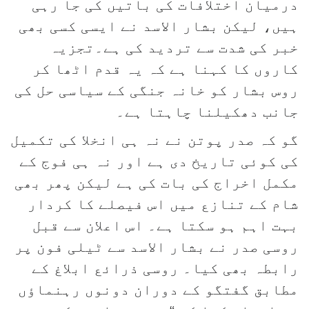
درمیان اختلافات کی باتیں کی جا رہی
ہیں، لیکن بشار الاسد نے ایسی کسی بھی
خبر کی شدت سے تردید کی ہے۔تجزیہ
کاروں کا کہنا ہے کہ یہ قدم اٹھا کر
روس بشار کو خانہ جنگی کے سیاسی حل کی
جانب دھکیلنا چاہتا ہے۔
گو کہ صدر پوتن نے نہ ہی انخلا کی تکمیل
کی کوئی تاریخ دی ہے اور نہ ہی فوج کے
مکمل اخراج کی بات کی ہے لیکن پھر بھی
شام کے تنازع میں اس فیصلے کا کردار
بہت اہم ہو سکتا ہے۔ اس اعلان سے قبل
روسی صدر نے بشار الاسد سے ٹیلی فون پر
رابطہ بھی کیا۔ روسی ذرائع ابلاغ کے
مطابق گفتگو کے دوران دونوں رہنماؤں