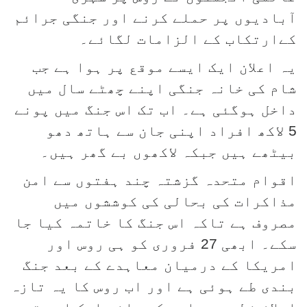
آبادیوں پر حملے کرنے اور جنگی جرائم
کےارتکاب کے الزامات لگائے۔
یہ اعلان ایک ایسے موقع پر ہوا ہے جب
شام کی خانہ جنگی اپنے چھٹے سال میں
داخل ہوگئی ہے۔ اب تک اس جنگ میں پونے
5 لاکھ افراد اپنی جان سے ہاتھ دھو
بیٹھے ہیں جبکہ لاکھوں بے گھر ہیں۔
اقوام متحدہ گزشتہ چند ہفتوں سے امن
مذاکرات کی بحالی کی کوششوں میں
مصروف ہے تاکہ اس جنگ کا خاتمہ کیا جا
سکے۔ ابھی 27 فروری کو ہی روس اور
امریکا کے درمیان معاہدے کے بعد جنگ
بندی طے ہوئی ہے اور اب روس کا یہ تازہ