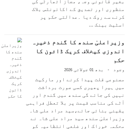
بغیر قانونی وجہ، مجاز اتھارٹی کی
منظوری اور تصدیق کے اکائونٹس بلاک
کرنے سے روک دیا ۔عدالتی حکم پر
اسٹیٹ بینک ...
وزیراعلیٰ سندھ کا گندم ذخیرہ
اندوزی کیخلاف کریک ڈائون کا
حکم
وجود
بدھ
جولائی
-
2026
01
مصنوعی قلت پیدا کرنے اور مارکیٹ
میں ہیرا پھیری کسی صورت برداشت
نہیں کی جائے گی سندھ میں گندم اور
آٹے کی مناسب قیمت پر بلا تعطل فراہمی
یقینی بنائی جائے،سید مراد علی شاہ
وزیراعلیٰ سندھ سید مراد علی شاہ نے
محکمہ خوراک اور ضلعی انتظامیہ کو