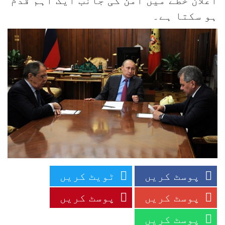
اعلان خطے میں امن کی جانب ایک اہم قدم
ہو سکتا ہے۔
پوسٹ کریں
ٹویٹ کریں
پوسٹ کریں
پوسٹ کریں
پوسٹ کریں