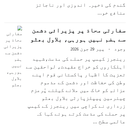
گندم کی ذخیرہ اندوزی اور ناجائز
منافع خو...
سفارتی محاذ پر پزیرائی دشمن
سے ہضم نہیں ہورہی، بلاول بھٹو
وجود
پیر
جون
-
2026
29
رینجرز کیمپ پر حملے کی مذمت،شہید
اہلکاروں کو خراج عقیدت، لواحقین سے
تعزیت کا اظہار پاکستانی قوم اپنے
وطن کی حفاظت اور دشمن کے مذموم
عزائم کو خاک میں ملانے کیلئے پُرعزم
چیئرمین پیپلزپارٹی بلاول بھٹو
زرداری نے کراچی میں رینجرز کے کیمپ
پر حملے کی مذمت کرتے ہوئے کہا کہ
عالمی سطح ...