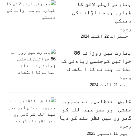
بھارتی ایئر لائن کا
طیارہ بم سے اڑانے کی
دھمکی
وجود
جمعرات
اگست
2024
22
بھارت میں روزانہ 86
خواتین کوجنسی زیادتی کا
نشانہ بنانے کا انکشاف
وجود
بدھ
اگست
2024
21
قابض انتظامیہ نے محبوبہ
مفتی اور عمر عبداللہ کو
گھر وں میں نظر بند کر دیا
وجود
پیر
دسمبر
2023
11