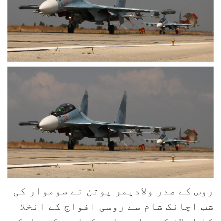
روس کے صدر ولادیمر پوتن نے سوموار کی
شب اچانک شام سے روسی افواج کے انخلا