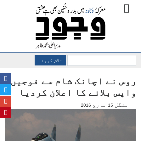
تلاش کیجئے
روس نے اچانک شام سے فوجیں
واپس بلانے کا اعلان کردیا
منگل
مارچ
2016
15