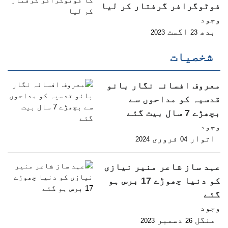
فوٹوگرافر گرفتار کر لیا
وجود
بدھ
اگست
2023
23
شخصیات
معروف افسانہ نگار بانو
قدسیہ کو مداحوں سے
بچھڑے 7 سال بیت گئے
وجود
اتوار
فروری
2024
04
عہد ساز شاعر منیر نیازی
کو دنیا چھوڑے 17 برس ہو
گئے
وجود
منگل
دسمبر
2023
26