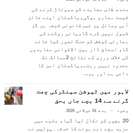
سندھ طاس معاہدے کو سبوتاژ کرنے کی
قیمت بھاری ہوگی،پاکستان اپنے جائز
آبی وسائل پر غیرقانونی قبضہ ہر گز
قبول نہیں کرے گا،پانی روکنے کی
بھارتی کوشش کو جنگ تصور کیا جائے
گا، اسحاق ڈار بین الاقوامی معاہدوں
کی خلاف ورزی کے نتائج 2ممالک تک
محدود نہیں رہتے،پاکستان امن کا
داعی ہے اور ہم...
لاہور میں ٹیوشن سینٹرکی چھت
گرنے سے 14 بچے جاں بحق
وجود
بدھ
جولائی
-
2026
01
20 بچوں کو نکال لیا گیا، ملبے میں
مزید بچے دبے ہونے کا خدشہ۔پولیس نے