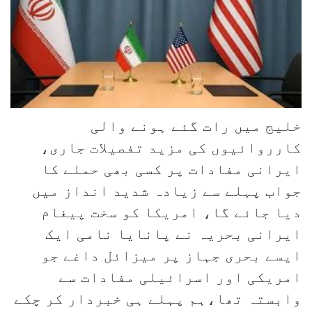
خلیج میں رات گئے ہونے والی
کارروائیوں کی مزید تفصیلات جاری،
ایرانی مفادات پر کسی بھی حملے کا
جواب پہلے سے زیادہ شدید انداز میں
دیا جائے گا، امریکا کو سخت پیغام
ایرانی بحریہ نے پانایا نامی ایک
ایسے بحری جہاز پر میزائل داغے جو
امریکی اور اسرائیلی مفادات سے
وابستہ تھا،ہم پہلے ہی خبردار کر چکے