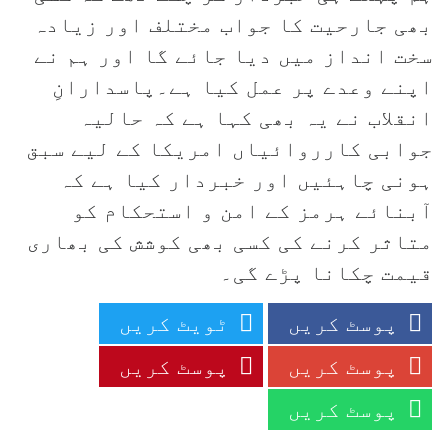
بھی جارحیت کا جواب مختلف اور زیادہ
سخت انداز میں دیا جائے گا اور ہم نے
اپنے وعدے پر عمل کیا ہے۔پاسدارانِ
انقلاب نے یہ بھی کہا ہے کہ حالیہ
جوابی کارروائیاں امریکا کے لیے سبق
ہونی چاہئیں اور خبردار کیا ہے کہ
آبنائے ہرمز کے امن و استحکام کو
متاثر کرنے کی کسی بھی کوشش کی بھاری
قیمت چکانا پڑے گی۔
پوسٹ کریں
ٹویٹ کریں
پوسٹ کریں
پوسٹ کریں
پوسٹ کریں