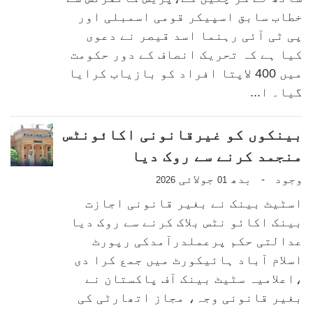
خطاب سابق اسپیکر قومی اسمبلی اور
پی ٹی آئی رہنما اسد قیصر نے دعوی
کیا ہے کہ تحریک انصاف کے دور حکومت
میں 400 لاپتا افراد کو بازیاب کرایا
گیا۔ ا...
بینکوں کو غیرقانونی اکائونٹس
منجمد کرنے سے روک دیا
وجود
بدھ
جولائی
-
2026
01
اسٹیٹ بینک نے بغیر قانونی اجازت
بینک اکائو نٹس بلاک کرنے سے روک دیا
عدالتی حکم پرعملدرآمدکی رپورٹ
اسلام آباد ہائیکورٹ میں جمع کرا دی
،اعلامیہ سٹیٹ بینک آف پاکستان نے
بغیر قانونی وجہ، مجاز اتھارٹی کی