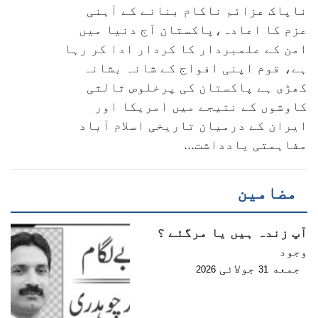
ناپاک عزائم ناکام بنانے کے آہنی
عزم کا اعادہ،پاکستان آج دنیا میں
امن کے علمبردار کا کردار ادا کر رہا
ہے، قوم اپنی افواج کے شانہ بشانہ
کھڑی ہے پاکستان کی پرخلوص ثالثی
کاوشوں کے نتیجے میں امریکا اور
ایران کے درمیان تاریخی اسلام آباد
مفاہمتی یادداشت...
مضامین
آپ زندہ ہیں یا مرگئے ؟
وجود
جمعه
جولائی
2026
31