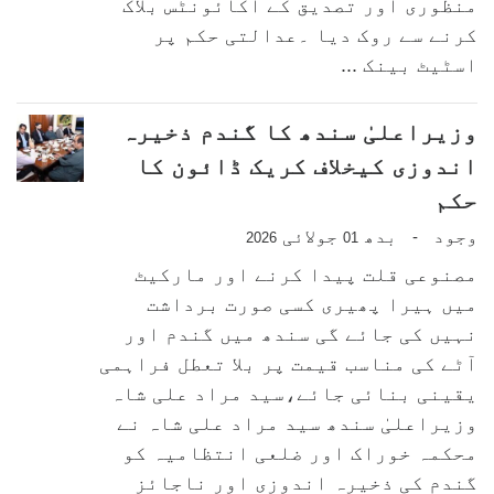
منظوری اور تصدیق کے اکائونٹس بلاک
کرنے سے روک دیا ۔عدالتی حکم پر
اسٹیٹ بینک ...
وزیراعلیٰ سندھ کا گندم ذخیرہ
اندوزی کیخلاف کریک ڈائون کا
حکم
وجود
بدھ
جولائی
-
2026
01
مصنوعی قلت پیدا کرنے اور مارکیٹ
میں ہیرا پھیری کسی صورت برداشت
نہیں کی جائے گی سندھ میں گندم اور
آٹے کی مناسب قیمت پر بلا تعطل فراہمی
یقینی بنائی جائے،سید مراد علی شاہ
وزیراعلیٰ سندھ سید مراد علی شاہ نے
محکمہ خوراک اور ضلعی انتظامیہ کو
گندم کی ذخیرہ اندوزی اور ناجائز