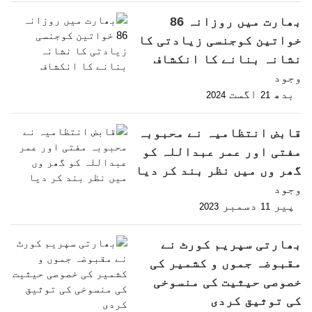
بھارت میں روزانہ 86
خواتین کوجنسی زیادتی کا
نشانہ بنانے کا انکشاف
وجود
بدھ
اگست
2024
21
قابض انتظامیہ نے محبوبہ
مفتی اور عمر عبداللہ کو
گھر وں میں نظر بند کر دیا
وجود
پیر
دسمبر
2023
11
بھارتی سپریم کورٹ نے
مقبوضہ جموں و کشمیر کی
خصوصی حیثیت کی منسوخی
کی توثیق کردی