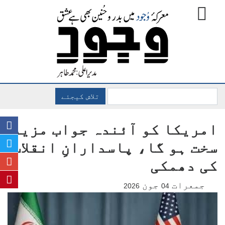
تلاش کیجئے
امریکا کو آئندہ جواب مزید
سخت ہو گا، پاسدارانِ انقلاب
کی دھمکی
جمعرات
جون
2026
04