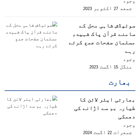
وجود
جمعه
اکتوبر
2023
27
سوئیڈش شاہی محل کے
سامنے قرآن پاک شہید،
مسلمان صفحات جمع کرتے
رہے
وجود
منگل
اگست
2023
15
بھارت
بھارتی ایئر لائن کا
طیارہ بم سے اڑانے کی
دھمکی
وجود
جمعرات
اگست
2024
22