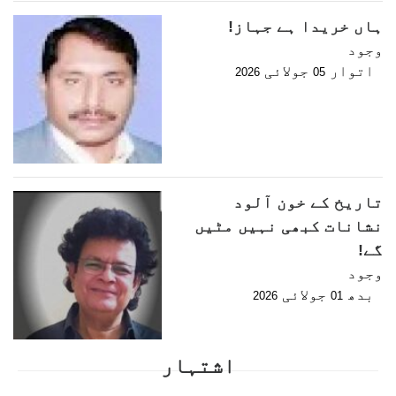
ہاں خریدا ہے جہاز!
وجود
اتوار
جولائی
2026
05
تاریخ کے خون آلود
نشانات کبھی نہیں مٹیں
گے!
وجود
بدھ
جولائی
2026
01
اشتہار