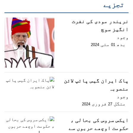
تجزیے
نریندر مودی کی نفرت
انگیز سوچ
وجود
بدھ
مئی
2024
01
پاک ایران گیس پائپ لائن
منصوبہ
وجود
منگل
فروری
2024
27
ایکس سروس کی بحالی ،
حکومت اوچھے حربوں سے