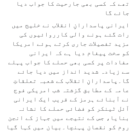
تھے کہ کسی بھی جارحیت کا جواب دیا
جائے گا
ایرانی پاسدارانِ انقلاب نے خلیج میں
رات گئے ہونے والی کارروائیوں کی
مزید تفصیلات جاری کرتے ہوئے امریکا
کو سخت پیغام دیا ہے کہ ایرانی
مفادات پر کسی بھی حملے کا جواب پہلے
سے زیادہ شدید انداز میں دیا جائے
گا۔پاسدارانِ انقلاب کے شعبہ تعلقاتِ
عامہ کے مطابق گزشتہ شب امریکی فوج
نے آبنائے ہرمز کے قریب ایک ایرانی
آئل ٹینکر کو فضائی حملے کا نشانہ
بنایا، جس کے نتیجے میں جہاز کے انجن
روم کو نقصان پہنچا۔بیان میں کہا گیا