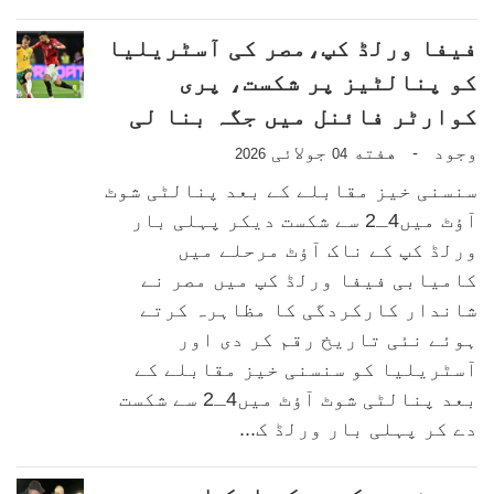
فیفا ورلڈ کپ،مصر کی آسٹریلیا
کو پنالٹیز پر شکست، پری
کوارٹر فائنل میں جگہ بنا لی
وجود
هفته
جولائی
-
2026
04
سنسنی خیز مقابلے کے بعد پنالٹی شوٹ
آؤٹ میں4ـ2 سے شکست دیکر پہلی بار
ورلڈ کپ کے ناک آؤٹ مرحلے میں
کامیابی فیفا ورلڈ کپ میں مصر نے
شاندار کارکردگی کا مظاہرہ کرتے
ہوئے نئی تاریخ رقم کر دی اور
آسٹریلیا کو سنسنی خیز مقابلے کے
بعد پنالٹی شوٹ آؤٹ میں4ـ2 سے شکست
دے کر پہلی بار ورلڈ ک...