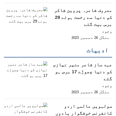
معروف شاعرہ پروین شاکر
کو دنیا سے رخصت ہوئے 29
برس بیت گئے
وجود
منگل
دسمبر
2023
26
ادبیات
عہد ساز شاعر منیر نیازی
کو دنیا چھوڑے 17 برس ہو
گئے
وجود
منگل
دسمبر
2023
26
سولہویں عالمی اردو
کانفرنس خوشگوار یادوں