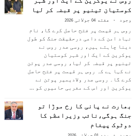
روس نے یوکرین کے ایک اور شہر
کوستیان تینیو پر قبضہ کر لیا
وجود
هفته
جولائی
-
2026
04
روس ہر قیمت پر فتح حاصل کرے گا، نام
نہاد امن کے داعی درحقیقت جنگ کو طول
دینا چاہتے ہیں، روسی صدر روس نے
یوکرین کے ایک اور شہر کوستیان
تینیو پر قبضہ کر لیا، روسی صدر پوتن
نے کہا ہے کہ روس ہر قیمت پر فتح حاصل
کرے گا۔ روسی صدر ولادیمیر پوتن نے
یوکرین اور اس کے مغربی حامیوں کو ...
بھارت نے پانی کا رخ موڑا تو
جنگ ہوگی،نائب وزیراعظم کا
دوٹوک پیغام
وجود
بدھ
جولائی
-
2026
01