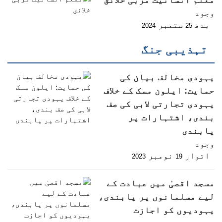
وجود
بدھ
ستمبر
2024
25
تہذیبی جنگ
یہودی مخالف بیان کی
حمایت: ایلون مسک کے خلاف
یہودی تجارتی لابی کی صف
بندی، اشتہارات پر
پابندی
وجود
اتوار
نومبر
2023
19
مسجد اقصیٰ میں عبادت کے
لیے مسلمانوں پر پابندی،
یہودیوں کو اجازت