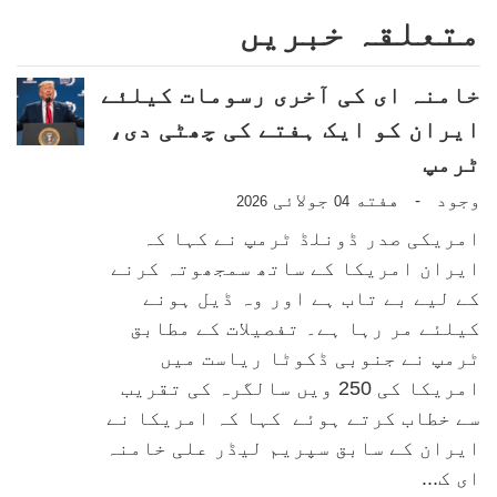
متعلقہ خبریں
خامنہ ای کی آخری رسومات کیلئے
ایران کو ایک ہفتے کی چھٹی دی،
ٹرمپ
وجود
هفته
جولائی
-
2026
04
امریکی صدر ڈونلڈ ٹرمپ نے کہا کہ
ایران امریکا کے ساتھ سمجھوتہ کرنے
کے لیے بے تاب ہے اور وہ ڈیل ہونے
کیلئے مر رہا ہے۔ تفصیلات کے مطابق
ٹرمپ نے جنوبی ڈکوٹا ریاست میں
امریکا کی 250 ویں سالگرہ کی تقریب
سے خطاب کرتے ہوئے کہا کہ امریکا نے
ایران کے سابق سپریم لیڈر علی خامنہ
ای ک...