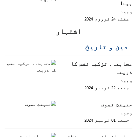
بچے!
وجود
هفته
فروری
2024
24
اشتہار
دین و تاریخ
مجاہدہ، تزکیہ نفس کا
ذریعہ
وجود
جمعه
نومبر
2024
22
حقیقتِ تصوف
وجود
جمعه
نومبر
2024
01
معلم انسانیت مربی خلائق