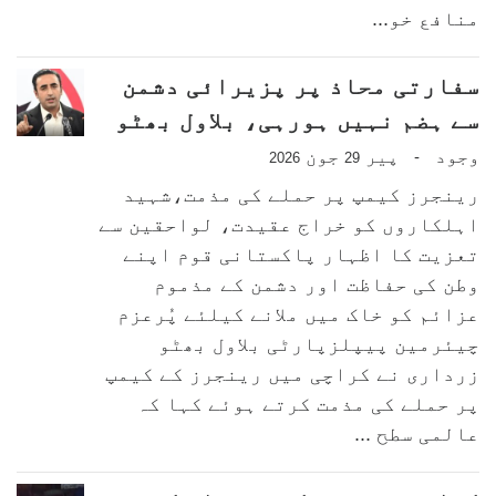
منافع خو...
سفارتی محاذ پر پزیرائی دشمن
سے ہضم نہیں ہورہی، بلاول بھٹو
وجود
پیر
جون
-
2026
29
رینجرز کیمپ پر حملے کی مذمت،شہید
اہلکاروں کو خراج عقیدت، لواحقین سے
تعزیت کا اظہار پاکستانی قوم اپنے
وطن کی حفاظت اور دشمن کے مذموم
عزائم کو خاک میں ملانے کیلئے پُرعزم
چیئرمین پیپلزپارٹی بلاول بھٹو
زرداری نے کراچی میں رینجرز کے کیمپ
پر حملے کی مذمت کرتے ہوئے کہا کہ
عالمی سطح ...