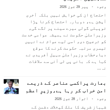
وجود
پیر
جون
-
2026
29
احتجاج ان کی خواہش نہیں بلکہ آخری
آپشن ہے، دوبارہ احتجاج کرنا پڑا
توپہلی گولی میرے سینے پر لگے گی،
وزیراعلیٰ حکومت نے ہمیشہ عوامی خدمت
کو ترجیح دی، اسی لیے عوام نے انہیں
تیسری مرتبہ حکومت کرنے کا موقع
دیا،خطاب وزیراعلیٰ سہیل آفریدی نے
کہا ہے کہ بانی پی ٹی آئی سے ملاقات
نہ...
بھارت پراکسی عناصر کے ذریعے
امن خراب کر رہا ہے،وزیرِ اعظم
وجود
اتوار
جون
-
2026
28
شہباز شریف کا ملک کیخلاف دشمن کے