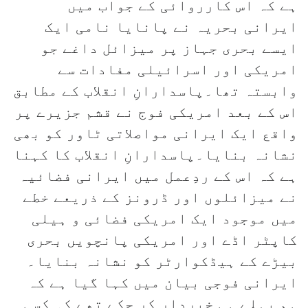
ہے کہ اس کارروائی کے جواب میں
ایرانی بحریہ نے پانایا نامی ایک
ایسے بحری جہاز پر میزائل داغے جو
امریکی اور اسرائیلی مفادات سے
وابستہ تھا۔پاسدارانِ انقلاب کے مطابق
اس کے بعد امریکی فوج نے قشم جزیرے پر
واقع ایک ایرانی مواصلاتی ٹاور کو بھی
نشانہ بنایا۔پاسدارانِ انقلاب کا کہنا
ہے کہ اس کے ردِعمل میں ایرانی فضائیہ
نے میزائلوں اور ڈرونز کے ذریعے خطے
میں موجود ایک امریکی فضائی و ہیلی
کاپٹر اڈے اور امریکی پانچویں بحری
بیڑے کے ہیڈکوارٹر کو نشانہ بنایا۔
ایرانی فوجی بیان میں کہا گیا ہے کہ
ہم پہلے ہی خبردار کر چکے تھے کہ کسی