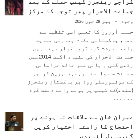
کراچی رینجرز کیمپ حملے کے بعد
جماعت الاحرار پھر توجہ کا مرکز
وجود
پیر
جون
-
2026
29
حملہ آوروں کا تعلق اسی تنظیم سے
تھا، پاکستانی حکام بھارتی حمایت
یافتہ دہشت گرد گروہ قرار دیتے ہیں
جماعت الاحرار کی بنیاد اگست 2014میں
رکھی گئی ، بانی عمر خالد خراسانی
صحافت سے وابستہ رہے،ماہرین کراچی
کے یونیورسٹی روڈ پر پاکستان رینجرز
(سندھ)کے کیمپ پر ہونے والے دہشت گرد
حملے ...
عمران خان سے ملاقات نہ ہونے پر
احتجاج کا راستہ اختیار کریں
گے،سہیل آفریدی