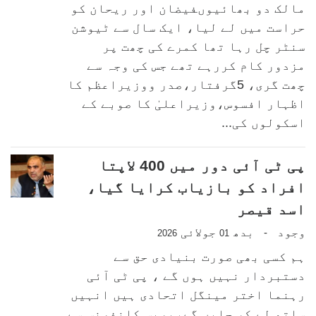
مالک دو بھائیوںفیضان اور ریحان کو
حراست میں لے لیا، ایک سال سے ٹیوشن
سنٹر چل رہا تھا کمرے کی چھت پر
مزدور کام کررہے تھے جس کی وجہ سے
چھت گری، 5گرفتار،صدر ووزیراعظم کا
اظہار افسوس،وزیراعلیٰ کا صوبے کے
اسکولوں کی...
پی ٹی آئی دور میں 400 لاپتا
افراد کو بازیاب کرایا گیا،
اسد قیصر
وجود
بدھ
جولائی
-
2026
01
ہم کسی بھی صورت بنیادی حق سے
دستبردار نہیں ہوں گے ، پی ٹی آئی
رہنما اختر مینگل اتحادی ہیں انہیں
ساتھ لے کر چلیں گے،پریس کانفرنس سے