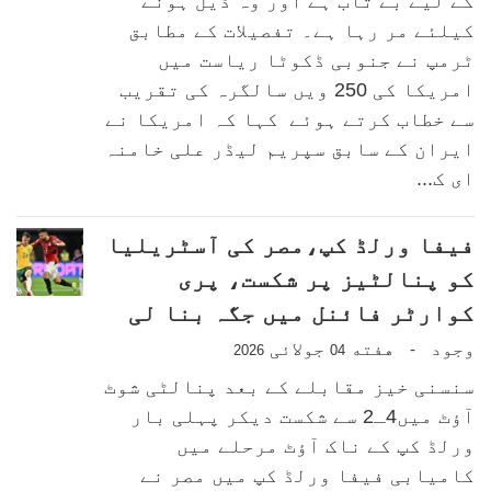
کے لیے بے تاب ہے اور وہ ڈیل ہونے
کیلئے مر رہا ہے۔ تفصیلات کے مطابق
ٹرمپ نے جنوبی ڈکوٹا ریاست میں
امریکا کی 250 ویں سالگرہ کی تقریب
سے خطاب کرتے ہوئے کہا کہ امریکا نے
ایران کے سابق سپریم لیڈر علی خامنہ
ای ک...
فیفا ورلڈ کپ،مصر کی آسٹریلیا
کو پنالٹیز پر شکست، پری
کوارٹر فائنل میں جگہ بنا لی
وجود
هفته
جولائی
-
2026
04
سنسنی خیز مقابلے کے بعد پنالٹی شوٹ
آؤٹ میں4ـ2 سے شکست دیکر پہلی بار
ورلڈ کپ کے ناک آؤٹ مرحلے میں
کامیابی فیفا ورلڈ کپ میں مصر نے