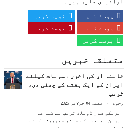
آرائیاں جاری ہیں۔
پوسٹ کریں
ٹویٹ کریں
پوسٹ کریں
پوسٹ کریں
پوسٹ کریں
متعلقہ خبریں
خامنہ ای کی آخری رسومات کیلئے
ایران کو ایک ہفتے کی چھٹی دی،
ٹرمپ
وجود
هفته
جولائی
-
2026
04
امریکی صدر ڈونلڈ ٹرمپ نے کہا کہ
ایران امریکا کے ساتھ سمجھوتہ کرنے