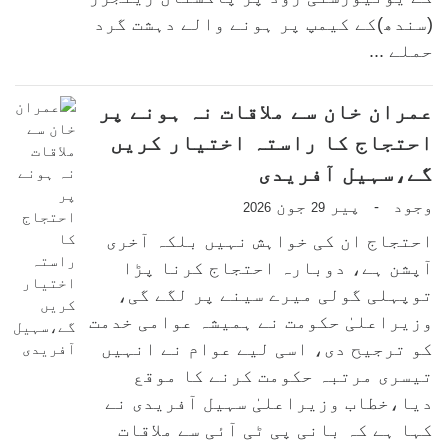
(سندھ)کے کیمپ پر ہونے والے دہشت گرد
حملے ...
عمران خان سے ملاقات نہ ہونے پر
احتجاج کا راستہ اختیار کریں
گے،سہیل آفریدی
وجود
پیر
جون
-
2026
29
احتجاج ان کی خواہش نہیں بلکہ آخری
آپشن ہے، دوبارہ احتجاج کرنا پڑا
توپہلی گولی میرے سینے پر لگے گی،
وزیراعلیٰ حکومت نے ہمیشہ عوامی خدمت
کو ترجیح دی، اسی لیے عوام نے انہیں
تیسری مرتبہ حکومت کرنے کا موقع
دیا،خطاب وزیراعلیٰ سہیل آفریدی نے
کہا ہے کہ بانی پی ٹی آئی سے ملاقات