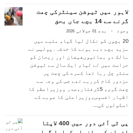
لاہور میں ٹیوشن سینٹرکی چھت
گرنے سے 14 بچے جاں بحق
وجود
بدھ
جولائی
-
2026
01
20 بچوں کو نکال لیا گیا، ملبے میں
مزید بچے دبے ہونے کا خدشہ۔پولیس نے
مالک دو بھائیوںفیضان اور ریحان کو
حراست میں لے لیا، ایک سال سے ٹیوشن
سنٹر چل رہا تھا کمرے کی چھت پر
مزدور کام کررہے تھے جس کی وجہ سے
چھت گری، 5گرفتار،صدر ووزیراعظم کا
اظہار افسوس،وزیراعلیٰ کا صوبے کے
اسکولوں کی...
پی ٹی آئی دور میں 400 لاپتا
افراد کو بازیاب کرایا گیا،