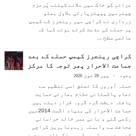
عزائم کو خاک میں ملانے کیلئے پُرعزم
چیئرمین پیپلزپارٹی بلاول بھٹو
زرداری نے کراچی میں رینجرز کے کیمپ
پر حملے کی مذمت کرتے ہوئے کہا کہ
عالمی سطح ...
کراچی رینجرز کیمپ حملے کے بعد
جماعت الاحرار پھر توجہ کا مرکز
وجود
پیر
جون
-
2026
29
حملہ آوروں کا تعلق اسی تنظیم سے
تھا، پاکستانی حکام بھارتی حمایت
یافتہ دہشت گرد گروہ قرار دیتے ہیں
جماعت الاحرار کی بنیاد اگست 2014میں
رکھی گئی ، بانی عمر خالد خراسانی
صحافت سے وابستہ رہے،ماہرین کراچی
کے یونیورسٹی روڈ پر پاکستان رینجرز