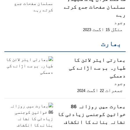
مسلمان صفحات جمع کرتے
رہے
وجود
منگل
اگست
2023
15
بھارت
بھارتی ایئر لائن کا
طیارہ بم سے اڑانے کی
دھمکی
وجود
جمعرات
اگست
2024
22
بھارت میں روزانہ 86
خواتین کوجنسی زیادتی کا
نشانہ بنانے کا انکشاف
وجود