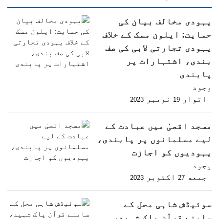
یہودی مخالف بیان کی
حمایت: ایلون مسک کے خلاف
یہودی تجارتی لابی کی صف
بندی، اشتہارات پر
پابندی
وجود
اتوار
نومبر
2023
19
مسجد اقصیٰ میں عبادت کے
لیے مسلمانوں پر پابندی،
یہودیوں کو اجازت
وجود
جمعه
اکتوبر
2023
27
سوئیڈش شاہی محل کے
سامنے قرآن پاک شہید،