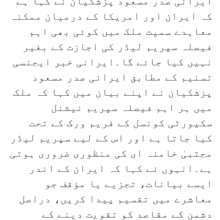
ایرانی صدر مسعود پزشکیان نے کہا ہے
کہ ایران اور امریکا کے درمیان ممکنہ
معاہدے سمیت ملک میں کوئی بھی اہم
فیصلہ سپریم لیڈر کی اجازت کے بغیر
نہیں کیا جائے گا۔ایرانی خبر ایجنسی
تسنیم کے مطابق ایرانی صدر مسعود
پزشکیان نے اپنے بیان میں کہا کہ ملک
میں ہر اہم فیصلہ سپریم نیشنل
سکیورٹی کونسل کے فریم ورک کے تحت
کیا جاتا ہے اور اس کے لیے سپریم لیڈر
مجتبیٰ خامنہ ای کی منظوری ضروری ہوتی
ہے۔انہوں نے کہا کہ ایران کے اندر
ایسے بیانات، تجزیے یا مؤقف جو
معاشرے میں تقسیم پیدا کریں، دراصل
دشمن کے مقاصد کو تقویت دینے کے