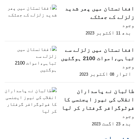
افغانستان میں پھر شدید
زلزلے کے جھٹکے
وجود
بدھ
اکتوبر
2023
11
افغانستان میں زلزلے سے
تباہی،اموات 2100 ہوگئیں
وجود
اتوار
اکتوبر
2023
08
طالبان نے پاسداران
انقلاب کی نیوز ایجنسی کا
فوٹوگرافر گرفتار کر لیا
وجود
بدھ
اگست
2023
23
شخصیات