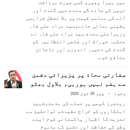
میں ہیرا پھیری کسی صورت برداشت
نہیں کی جائے گی سندھ میں گندم اور
آٹے کی مناسب قیمت پر بلا تعطل فراہمی
یقینی بنائی جائے،سید مراد علی شاہ
وزیراعلیٰ سندھ سید مراد علی شاہ نے
محکمہ خوراک اور ضلعی انتظامیہ کو
گندم کی ذخیرہ اندوزی اور ناجائز
منافع خو...
سفارتی محاذ پر پزیرائی دشمن
سے ہضم نہیں ہورہی، بلاول بھٹو
وجود
پیر
جون
-
2026
29
رینجرز کیمپ پر حملے کی مذمت،شہید
اہلکاروں کو خراج عقیدت، لواحقین سے
تعزیت کا اظہار پاکستانی قوم اپنے
وطن کی حفاظت اور دشمن کے مذموم