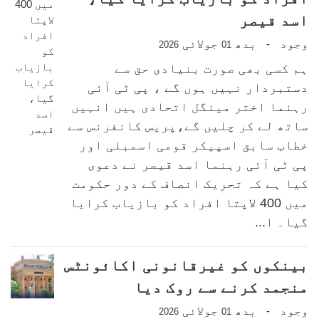
اسد قیصر
وجود
بدھ
جولائی
-
2026
01
ہم کسی بھی صورت بنیادی حق سے
دستبردار نہیں ہوں گے ، پی ٹی آئی
رہنما اختر مینگل اتحادی ہیں انہیں
ساتھ لے کر چلیں گے،پریس کانفرنس سے
خطاب سابق اسپیکر قومی اسمبلی اور
پی ٹی آئی رہنما اسد قیصر نے دعوی
کیا ہے کہ تحریک انصاف کے دور حکومت
میں 400 لاپتا افراد کو بازیاب کرایا
گیا۔ ا...
بینکوں کو غیرقانونی اکائونٹس
منجمد کرنے سے روک دیا
وجود
بدھ
جولائی
-
2026
01