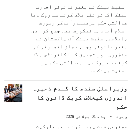
اسٹیٹ بینک نے بغیر قانونی اجازت
بینک اکائو نٹس بلاک کرنے سے روک دیا
عدالتی حکم پرعملدرآمدکی رپورٹ
اسلام آباد ہائیکورٹ میں جمع کرا دی
،اعلامیہ سٹیٹ بینک آف پاکستان نے
بغیر قانونی وجہ، مجاز اتھارٹی کی
منظوری اور تصدیق کے اکائونٹس بلاک
کرنے سے روک دیا ۔عدالتی حکم پر
اسٹیٹ بینک ...
وزیراعلیٰ سندھ کا گندم ذخیرہ
اندوزی کیخلاف کریک ڈائون کا
حکم
وجود
بدھ
جولائی
-
2026
01
مصنوعی قلت پیدا کرنے اور مارکیٹ