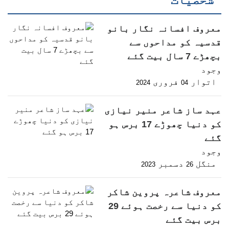
معروف افسانہ نگار بانو
قدسیہ کو مداحوں سے
بچھڑے 7 سال بیت گئے
وجود
اتوار
فروری
2024
04
عہد ساز شاعر منیر نیازی
کو دنیا چھوڑے 17 برس ہو
گئے
وجود
منگل
دسمبر
2023
26
معروف شاعرہ پروین شاکر
کو دنیا سے رخصت ہوئے 29
برس بیت گئے