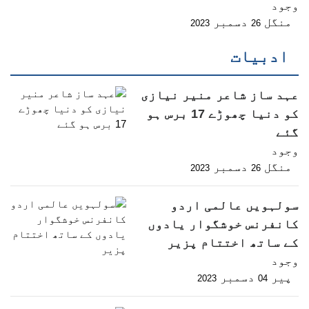
وجود
منگل
دسمبر
2023
26
ادبیات
عہد ساز شاعر منیر نیازی
کو دنیا چھوڑے 17 برس ہو
گئے
وجود
منگل
دسمبر
2023
26
سولہویں عالمی اردو
کانفرنس خوشگوار یادوں
کے ساتھ اختتام پزیر
وجود
پیر
دسمبر
2023
04