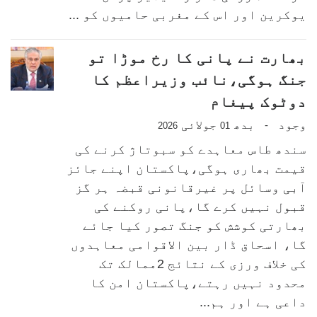
یوکرین اور اس کے مغربی حامیوں کو ...
بھارت نے پانی کا رخ موڑا تو
جنگ ہوگی،نائب وزیراعظم کا
دوٹوک پیغام
وجود
بدھ
جولائی
-
2026
01
سندھ طاس معاہدے کو سبوتاژ کرنے کی
قیمت بھاری ہوگی،پاکستان اپنے جائز
آبی وسائل پر غیرقانونی قبضہ ہر گز
قبول نہیں کرے گا،پانی روکنے کی
بھارتی کوشش کو جنگ تصور کیا جائے
گا، اسحاق ڈار بین الاقوامی معاہدوں
کی خلاف ورزی کے نتائج 2ممالک تک
محدود نہیں رہتے،پاکستان امن کا
داعی ہے اور ہم...