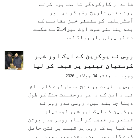
شاندار کارکردگی کا مظاہرہ کرتے
ہوئے نئی تاریخ رقم کر دی اور
آسٹریلیا کو سنسنی خیز مقابلے کے
بعد پنالٹی شوٹ آؤٹ میں4ـ2 سے شکست
دے کر پہلی بار ورلڈ ک...
روس نے یوکرین کے ایک اور شہر
کوستیان تینیو پر قبضہ کر لیا
وجود
هفته
جولائی
-
2026
04
روس ہر قیمت پر فتح حاصل کرے گا، نام
نہاد امن کے داعی درحقیقت جنگ کو طول
دینا چاہتے ہیں، روسی صدر روس نے
یوکرین کے ایک اور شہر کوستیان
تینیو پر قبضہ کر لیا، روسی صدر پوتن
نے کہا ہے کہ روس ہر قیمت پر فتح حاصل
کرے گا۔ روسی صدر ولادیمیر پوتن نے