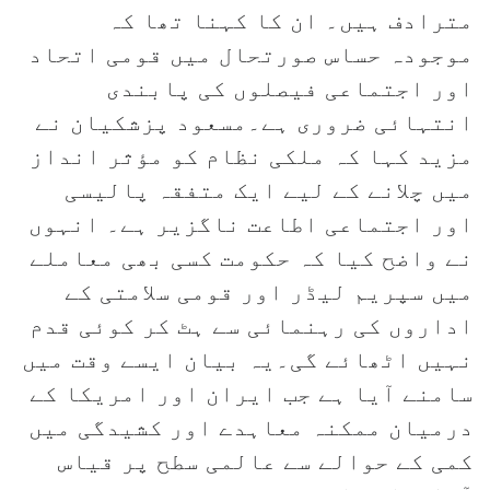
مترادف ہیں۔ ان کا کہنا تھا کہ
موجودہ حساس صورتحال میں قومی اتحاد
اور اجتماعی فیصلوں کی پابندی
انتہائی ضروری ہے۔مسعود پزشکیان نے
مزید کہا کہ ملکی نظام کو مؤثر انداز
میں چلانے کے لیے ایک متفقہ پالیسی
اور اجتماعی اطاعت ناگزیر ہے۔ انہوں
نے واضح کیا کہ حکومت کسی بھی معاملے
میں سپریم لیڈر اور قومی سلامتی کے
اداروں کی رہنمائی سے ہٹ کر کوئی قدم
نہیں اٹھائے گی۔یہ بیان ایسے وقت میں
سامنے آیا ہے جب ایران اور امریکا کے
درمیان ممکنہ معاہدے اور کشیدگی میں
کمی کے حوالے سے عالمی سطح پر قیاس