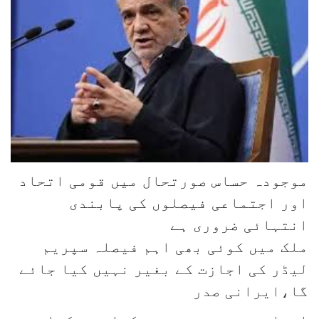
موجودہ حساس صورتحال میں قومی اتحاد
اور اجتماعی فیصلوں کی پابندی
انتہائی ضروری ہے
ملک میں کوئی بھی اہم فیصلہ سپریم
لیڈر کی اجازت کے بغیر نہیں کیا جائے
گا،ایرانی صدر