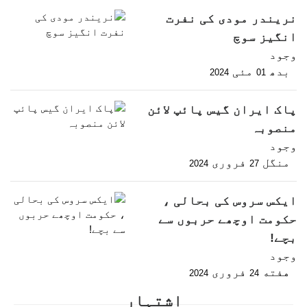
نریندر مودی کی نفرت
انگیز سوچ
وجود
بدھ
مئی
2024
01
پاک ایران گیس پائپ لائن
منصوبہ
وجود
منگل
فروری
2024
27
ایکس سروس کی بحالی ،
حکومت اوچھے حربوں سے
بچے!
وجود
هفته
فروری
2024
24
اشتہار