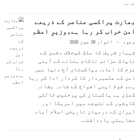
نہ...
بھارت پراکسی عناصر کے ذریعے
امن خراب کر رہا ہے،وزیرِ اعظم
وجود
اتوار
جون
-
2026
28
شہباز شریف کا ملک کیخلاف دشمن کے
ناپاک عزائم ناکام بنانے کے آہنی
عزم کا اعادہ،پاکستان آج دنیا میں
امن کے علمبردار کا کردار ادا کر رہا
ہے، قوم اپنی افواج کے شانہ بشانہ
کھڑی ہے پاکستان کی پرخلوص ثالثی
کاوشوں کے نتیجے میں امریکا اور
ایران کے درمیان تاریخی اسلام آباد
مفاہمتی یادداشت...