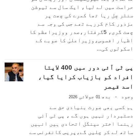
حراست میں لے لیا، ایک سال سے ٹیوشن
سنٹر چل رہا تھا کمرے کی چھت پر
مزدور کام کررہے تھے جس کی وجہ سے
چھت گری، 5گرفتار،صدر ووزیراعظم کا
اظہار افسوس،وزیراعلیٰ کا صوبے کے
اسکولوں کی...
پی ٹی آئی دور میں 400 لاپتا
افراد کو بازیاب کرایا گیا،
اسد قیصر
وجود
بدھ
جولائی
-
2026
01
ہم کسی بھی صورت بنیادی حق سے
دستبردار نہیں ہوں گے ، پی ٹی آئی
رہنما اختر مینگل اتحادی ہیں انہیں
ساتھ لے کر چلیں گے،پریس کانفرنس سے