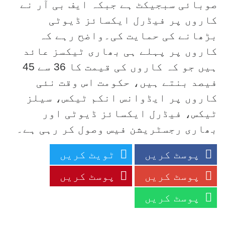
صوبائی سبجیکٹ ہے جبکہ ایف بی آر نے
کاروں پر فیڈرل ایکسائز ڈیوٹی
بڑھانے کی حمایت کی۔واضح رہے کہ
کاروں پر پہلے ہی بھاری ٹیکسز عائد
ہیں جو کہ کاروں کی قیمت کا 36 سے 45
فیصد بنتے ہیں، حکومت اس وقت نئی
کاروں پر ایڈوانس انکم ٹیکس، سیلز
ٹیکس، فیڈرل ایکسائز ڈیوٹی اور
بھاری رجسٹریشن فیس وصول کر رہی ہے۔
پوسٹ کریں
ٹویٹ کریں
پوسٹ کریں
پوسٹ کریں
پوسٹ کریں