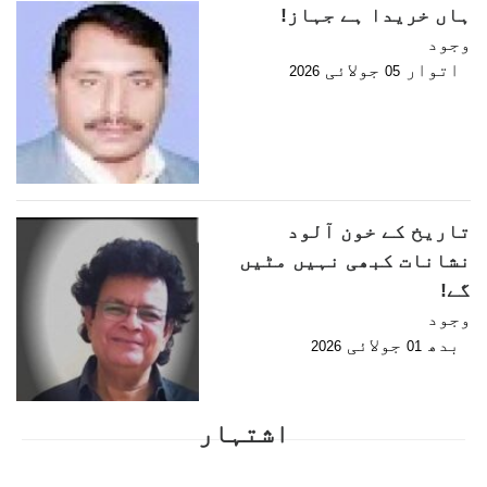
ہاں خریدا ہے جہاز!
وجود
اتوار
جولائی
2026
05
تاریخ کے خون آلود
نشانات کبھی نہیں مٹیں
گے!
وجود
بدھ
جولائی
2026
01
اشتہار