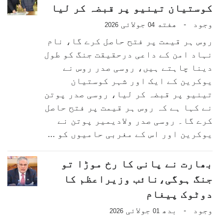
کوستیان تینیو پر قبضہ کر لیا
وجود
هفته
جولائی
-
2026
04
روس ہر قیمت پر فتح حاصل کرے گا، نام
نہاد امن کے داعی درحقیقت جنگ کو طول
دینا چاہتے ہیں، روسی صدر روس نے
یوکرین کے ایک اور شہر کوستیان
تینیو پر قبضہ کر لیا، روسی صدر پوتن
نے کہا ہے کہ روس ہر قیمت پر فتح حاصل
کرے گا۔ روسی صدر ولادیمیر پوتن نے
یوکرین اور اس کے مغربی حامیوں کو ...
بھارت نے پانی کا رخ موڑا تو
جنگ ہوگی،نائب وزیراعظم کا
دوٹوک پیغام
وجود
بدھ
جولائی
-
2026
01