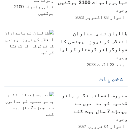
تباہی،اموات 2100 ہوگئیں
وجود
اتوار
اکتوبر
2023
08
طالبان نے پاسداران
انقلاب کی نیوز ایجنسی کا
فوٹوگرافر گرفتار کر لیا
وجود
بدھ
اگست
2023
23
شخصیات
معروف افسانہ نگار بانو
قدسیہ کو مداحوں سے
بچھڑے 7 سال بیت گئے
وجود
اتوار
فروری
2024
04