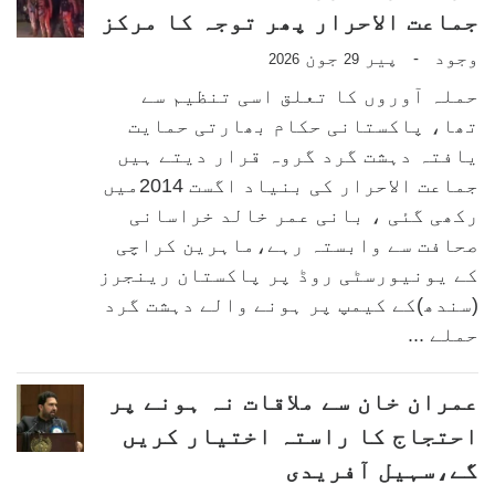
جماعت الاحرار پھر توجہ کا مرکز
وجود
پیر
جون
-
2026
29
حملہ آوروں کا تعلق اسی تنظیم سے
تھا، پاکستانی حکام بھارتی حمایت
یافتہ دہشت گرد گروہ قرار دیتے ہیں
جماعت الاحرار کی بنیاد اگست 2014میں
رکھی گئی ، بانی عمر خالد خراسانی
صحافت سے وابستہ رہے،ماہرین کراچی
کے یونیورسٹی روڈ پر پاکستان رینجرز
(سندھ)کے کیمپ پر ہونے والے دہشت گرد
حملے ...
عمران خان سے ملاقات نہ ہونے پر
احتجاج کا راستہ اختیار کریں
گے،سہیل آفریدی