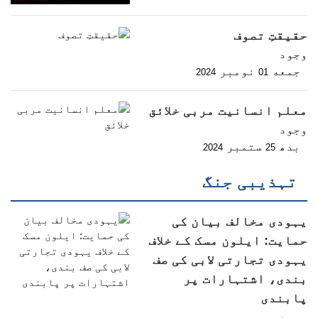
حقیقتِ تصوف
وجود
جمعه
نومبر
2024
01
معلم انسانیت مربی خلائق
وجود
بدھ
ستمبر
2024
25
تہذیبی جنگ
یہودی مخالف بیان کی
حمایت: ایلون مسک کے خلاف
یہودی تجارتی لابی کی صف
بندی، اشتہارات پر
پابندی
وجود