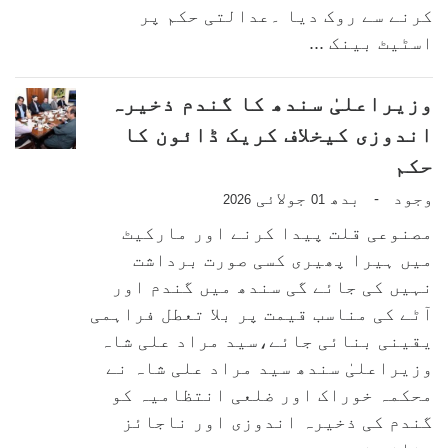
کرنے سے روک دیا ۔عدالتی حکم پر
اسٹیٹ بینک ...
وزیراعلیٰ سندھ کا گندم ذخیرہ
اندوزی کیخلاف کریک ڈائون کا
حکم
وجود
بدھ
جولائی
-
2026
01
مصنوعی قلت پیدا کرنے اور مارکیٹ
میں ہیرا پھیری کسی صورت برداشت
نہیں کی جائے گی سندھ میں گندم اور
آٹے کی مناسب قیمت پر بلا تعطل فراہمی
یقینی بنائی جائے،سید مراد علی شاہ
وزیراعلیٰ سندھ سید مراد علی شاہ نے
محکمہ خوراک اور ضلعی انتظامیہ کو
گندم کی ذخیرہ اندوزی اور ناجائز