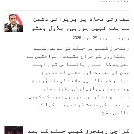
منافع خو...
سفارتی محاذ پر پزیرائی دشمن
سے ہضم نہیں ہورہی، بلاول بھٹو
وجود
پیر
جون
-
2026
29
رینجرز کیمپ پر حملے کی مذمت،شہید
اہلکاروں کو خراج عقیدت، لواحقین سے
تعزیت کا اظہار پاکستانی قوم اپنے
وطن کی حفاظت اور دشمن کے مذموم
عزائم کو خاک میں ملانے کیلئے پُرعزم
چیئرمین پیپلزپارٹی بلاول بھٹو
زرداری نے کراچی میں رینجرز کے کیمپ
پر حملے کی مذمت کرتے ہوئے کہا کہ
عالمی سطح ...
کراچی رینجرز کیمپ حملے کے بعد