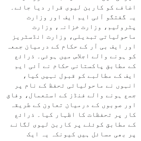
اضافے کو کاربن لیوی قرار دیا جائے۔
یہ گفتگو آئی ایم ایف اور وزارت
پٹرولیم، وزارت خزانہ، وزارت
ماحولیاتی تبدیلی، وزارت انڈسٹریز
اور ایف بی آر کے حکام کے درمیان جمعہ
کو ہونے والے اجلاس میں ہوئی۔ ذرائع
کے مطابق پاکستانی حکام نے آئی ایم
ایف کے مطالبے کو قبول نہیں کیا،
انہوں نے ماحولیاتی تحفظ کے نام پر
جمع ہونے والے فنڈز کے استعمال، وفاق
اور صوبوں کے درمیان تعاون کے طریقہ
کار پر تحفظات کا اظہار کیا۔ ذرائع
کے مطابق کوئلے پر کاربن لیوی لگانے
پر بھی مسائل ہیں کیونکہ یہ ایک