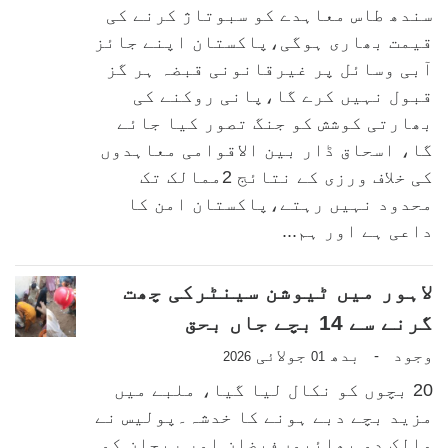
سندھ طاس معاہدے کو سبوتاژ کرنے کی
قیمت بھاری ہوگی،پاکستان اپنے جائز
آبی وسائل پر غیرقانونی قبضہ ہر گز
قبول نہیں کرے گا،پانی روکنے کی
بھارتی کوشش کو جنگ تصور کیا جائے
گا، اسحاق ڈار بین الاقوامی معاہدوں
کی خلاف ورزی کے نتائج 2ممالک تک
محدود نہیں رہتے،پاکستان امن کا
داعی ہے اور ہم...
لاہور میں ٹیوشن سینٹرکی چھت
گرنے سے 14 بچے جاں بحق
وجود
بدھ
جولائی
-
2026
01
20 بچوں کو نکال لیا گیا، ملبے میں
مزید بچے دبے ہونے کا خدشہ۔پولیس نے
مالک دو بھائیوںفیضان اور ریحان کو