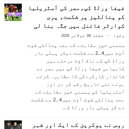
فیفا ورلڈ کپ،مصر کی آسٹریلیا
کو پنالٹیز پر شکست، پری
کوارٹر فائنل میں جگہ بنا لی
وجود
هفته
جولائی
-
2026
04
سنسنی خیز مقابلے کے بعد پنالٹی شوٹ
آؤٹ میں4ـ2 سے شکست دیکر پہلی بار
ورلڈ کپ کے ناک آؤٹ مرحلے میں
کامیابی فیفا ورلڈ کپ میں مصر نے
شاندار کارکردگی کا مظاہرہ کرتے
ہوئے نئی تاریخ رقم کر دی اور
آسٹریلیا کو سنسنی خیز مقابلے کے
بعد پنالٹی شوٹ آؤٹ میں4ـ2 سے شکست
دے کر پہلی بار ورلڈ ک...
روس نے یوکرین کے ایک اور شہر