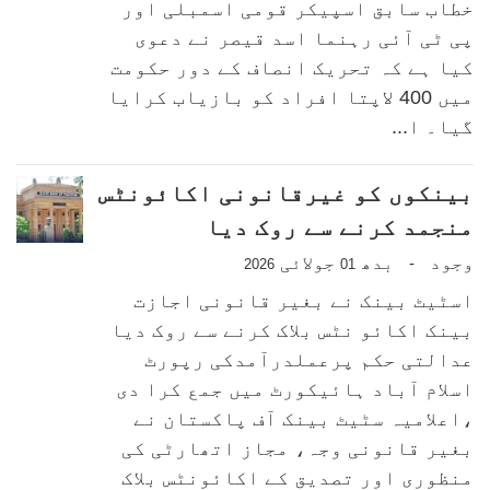
خطاب سابق اسپیکر قومی اسمبلی اور
پی ٹی آئی رہنما اسد قیصر نے دعوی
کیا ہے کہ تحریک انصاف کے دور حکومت
میں 400 لاپتا افراد کو بازیاب کرایا
گیا۔ ا...
بینکوں کو غیرقانونی اکائونٹس
منجمد کرنے سے روک دیا
وجود
بدھ
جولائی
-
2026
01
اسٹیٹ بینک نے بغیر قانونی اجازت
بینک اکائو نٹس بلاک کرنے سے روک دیا
عدالتی حکم پرعملدرآمدکی رپورٹ
اسلام آباد ہائیکورٹ میں جمع کرا دی
،اعلامیہ سٹیٹ بینک آف پاکستان نے
بغیر قانونی وجہ، مجاز اتھارٹی کی
منظوری اور تصدیق کے اکائونٹس بلاک