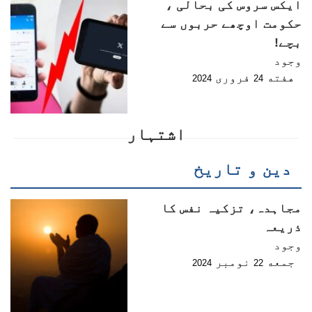
ایکس سروس کی بحالی ،
حکومت اوچھے حربوں سے
بچے!
وجود
هفته
فروری
2024
24
اشتہار
دین و تاریخ
مجاہدہ، تزکیہ نفس کا
ذریعہ
وجود
جمعه
نومبر
2024
22