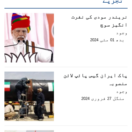
تجزیے
نریندر مودی کی نفرت
انگیز سوچ
وجود
بدھ
مئی
2024
01
پاک ایران گیس پائپ لائن
منصوبہ
وجود
منگل
فروری
2024
27