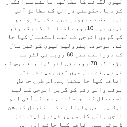
لیوی لگانے کا مطالبہ ماننے سے انکار
کر دیا۔حکومتی ذرائع کے مطابق آئی
ایم ایف نے تجویز دی ہے کہ پٹرولیم
لیوی میں 10روپے اضافہ کرکے رقم رقم
کو گرین انرجی کے لیے استعمال کیا جا
ئے، موجودہ پٹرولیم لیوی کو تین سال
کے دورانیے میں 60 روپے فی لٹر سے
بڑھا کر 70 روپے فی لٹر کیا جائے جس کے
لیے پہلے سال میں تین روپے فی لٹر
اضافہ کیا جا سکتا ہے۔اس طرح حاصل
ہونے والی رقم کو گرین انرجی کے لیے
استعمال کیا جاسکتا ہے جبکہ آئی ایم
ایف یہ بھی چاہتا ہے کہ انٹرنل کمبشن
انجن والی کاروں پر فیڈرل ایکسائز
ڈیوٹی میں اضافہ کیا جائے اور اس