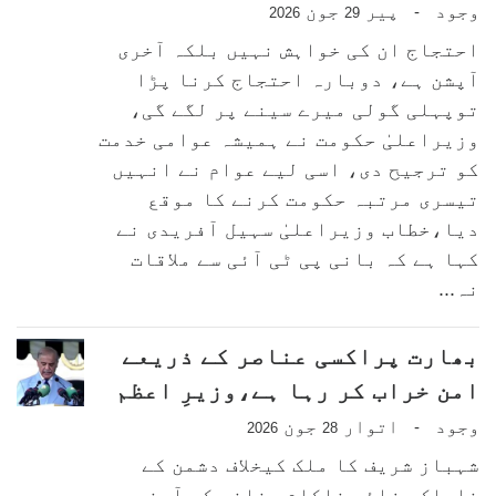
وجود
پیر
جون
-
2026
29
احتجاج ان کی خواہش نہیں بلکہ آخری
آپشن ہے، دوبارہ احتجاج کرنا پڑا
توپہلی گولی میرے سینے پر لگے گی،
وزیراعلیٰ حکومت نے ہمیشہ عوامی خدمت
کو ترجیح دی، اسی لیے عوام نے انہیں
تیسری مرتبہ حکومت کرنے کا موقع
دیا،خطاب وزیراعلیٰ سہیل آفریدی نے
کہا ہے کہ بانی پی ٹی آئی سے ملاقات
نہ...
بھارت پراکسی عناصر کے ذریعے
امن خراب کر رہا ہے،وزیرِ اعظم
وجود
اتوار
جون
-
2026
28
شہباز شریف کا ملک کیخلاف دشمن کے
ناپاک عزائم ناکام بنانے کے آہنی