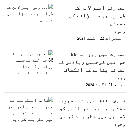
بھارتی ایئر لائن کا
طیارہ بم سے اڑانے کی
دھمکی
وجود
جمعرات
اگست
2024
22
بھارت میں روزانہ 86
خواتین کوجنسی زیادتی کا
نشانہ بنانے کا انکشاف
وجود
بدھ
اگست
2024
21
قابض انتظامیہ نے محبوبہ
مفتی اور عمر عبداللہ کو
گھر وں میں نظر بند کر دیا
وجود