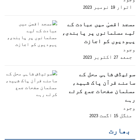
اتوار
نومبر
2023
19
مسجد اقصیٰ میں عبادت کے
لیے مسلمانوں پر پابندی،
یہودیوں کو اجازت
وجود
جمعه
اکتوبر
2023
27
سوئیڈش شاہی محل کے
سامنے قرآن پاک شہید،
مسلمان صفحات جمع کرتے
رہے
وجود
منگل
اگست
2023
15
بھارت