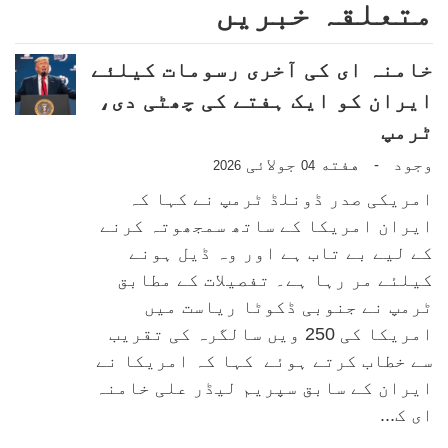
متعلقہ خبریں
خامنہ ای کی آخری رسومات کیلئے
ایران کو ایک ہفتے کی چھٹی دی،
ٹرمپ
وجود
هفته
جولائی
-
2026
04
امریکی صدر ڈونلڈ ٹرمپ نے کہا کہ
ایران امریکا کے ساتھ سمجھوتہ کرنے
کے لیے بے تاب ہے اور وہ ڈیل ہونے
کیلئے مر رہا ہے۔ تفصیلات کے مطابق
ٹرمپ نے جنوبی ڈکوٹا ریاست میں
امریکا کی 250 ویں سالگرہ کی تقریب
سے خطاب کرتے ہوئے کہا کہ امریکا نے
ایران کے سابق سپریم لیڈر علی خامنہ
ای ک...